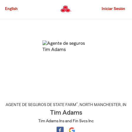
Pasar
al
English
Iniciar Sesión
contenido
principal
Comienzo
del
contenido
principal
®
AGENTE DE SEGUROS DE STATE FARM
,
NORTH MANCHESTER
, IN
Tim Adams
Tim Adams Ins and Fin Svcs Inc