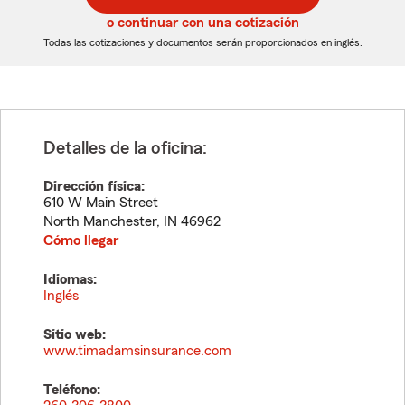
5
5
o continuar con una cotización
dígitos
dígitos
Todas las cotizaciones y documentos serán proporcionados en inglés.
Detalles de la oficina:
Dirección física:
610 W Main Street
North Manchester
,
IN
46962
Cómo llegar
Idiomas:
Inglés
Sitio web:
www.timadamsinsurance.com
Teléfono: