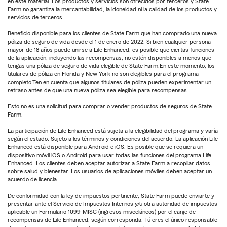
en este material. Los productos y servicios son ofrecidos por terceros y State
Farm no garantiza la mercantabilidad, la idoneidad ni la calidad de los productos y
servicios de terceros.
Beneficio disponible para los clientes de State Farm que han comprado una nueva
póliza de seguro de vida desde el 1 de enero de 2022. Si bien cualquier persona
mayor de 18 años puede unirse a Life Enhanced, es posible que ciertas funciones
de la aplicación, incluyendo las recompensas, no estén disponibles a menos que
tengas una póliza de seguro de vida elegible de State Farm.En este momento, los
titulares de póliza en Florida y New York no son elegibles para el programa
completo.Ten en cuenta que algunos titulares de póliza pueden experimentar un
retraso antes de que una nueva póliza sea elegible para recompensas.
Esto no es una solicitud para comprar o vender productos de seguros de State
Farm.
La participación de Life Enhanced está sujeta a la elegibilidad del programa y varía
según el estado. Sujeto a los términos y condiciones del acuerdo. La aplicación Life
Enhanced está disponible para Android e iOS. Es posible que se requiera un
dispositivo móvil iOS o Android para usar todas las funciones del programa Life
Enhanced. Los clientes deben aceptar autorizar a State Farm a recopilar datos
sobre salud y bienestar. Los usuarios de aplicaciones móviles deben aceptar un
acuerdo de licencia.
De conformidad con la ley de impuestos pertinente, State Farm puede enviarte y
presentar ante el Servicio de Impuestos Internos y/u otra autoridad de impuestos
aplicable un Formulario 1099-MISC (ingresos misceláneos) por el canje de
recompensas de Life Enhanced, según corresponda. Tú eres el único responsable