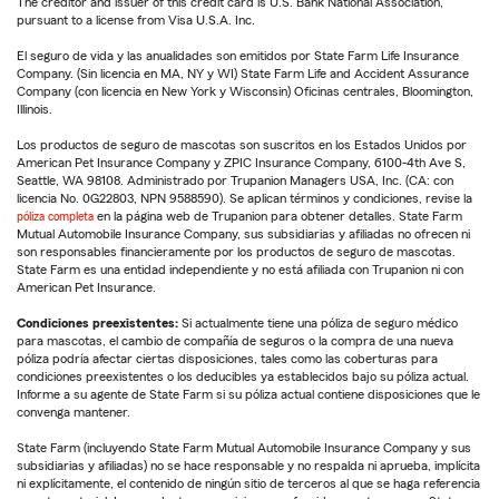
The creditor and issuer of this credit card is U.S. Bank National Association,
pursuant to a license from Visa U.S.A. Inc.
El seguro de vida y las anualidades son emitidos por State Farm Life Insurance
Company. (Sin licencia en MA, NY y WI) State Farm Life and Accident Assurance
Company (con licencia en New York y Wisconsin) Oficinas centrales, Bloomington,
Illinois.
Los productos de seguro de mascotas son suscritos en los Estados Unidos por
American Pet Insurance Company y ZPIC Insurance Company, 6100-4th Ave S,
Seattle, WA 98108. Administrado por Trupanion Managers USA, Inc. (CA: con
licencia No. 0G22803, NPN 9588590). Se aplican términos y condiciones, revise la
póliza completa
en la página web de Trupanion para obtener detalles. State Farm
Mutual Automobile Insurance Company, sus subsidiarias y afiliadas no ofrecen ni
son responsables financieramente por los productos de seguro de mascotas.
State Farm es una entidad independiente y no está afiliada con Trupanion ni con
American Pet Insurance.
Condiciones preexistentes:
Si actualmente tiene una póliza de seguro médico
para mascotas, el cambio de compañía de seguros o la compra de una nueva
póliza podría afectar ciertas disposiciones, tales como las coberturas para
condiciones preexistentes o los deducibles ya establecidos bajo su póliza actual.
Informe a su agente de State Farm si su póliza actual contiene disposiciones que le
convenga mantener.
State Farm (incluyendo State Farm Mutual Automobile Insurance Company y sus
subsidiarias y afiliadas) no se hace responsable y no respalda ni aprueba, implícita
ni explícitamente, el contenido de ningún sitio de terceros al que se haga referencia