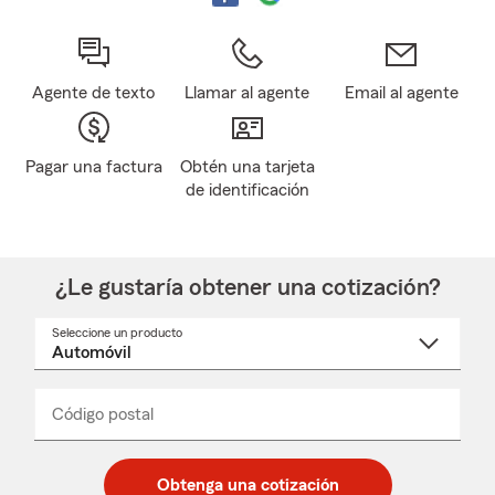
Agente de texto
Llamar al agente
Email al agente
Pagar una factura
Obtén una tarjeta
de identificación
¿Le gustaría obtener una cotización?
Seleccione un producto
Seleccione
un
nombre
de
producto
del
Código postal
Ingresa
Ingresa
_____
menú
un
un
desplegable
código
código
postal
postal
Obtenga una cotización
de
de