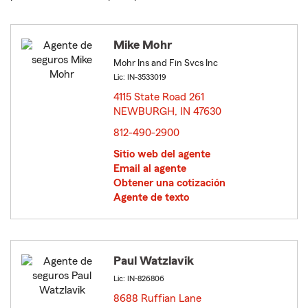
Mike Mohr
Mohr Ins and Fin Svcs Inc
Lic: IN-3533019
4115 State Road 261
NEWBURGH, IN 47630
opens in new window
812-490-2900
Sitio web del agente
Email al agente
Obtener una cotización
Agente de texto
Paul Watzlavik
Lic: IN-826806
8688 Ruffian Lane