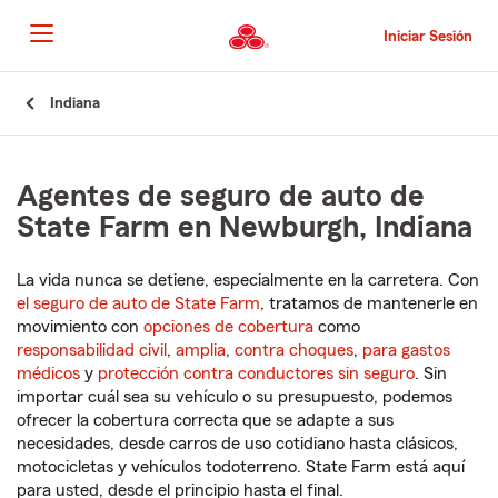
Pasar
al
Iniciar Sesión
contenido
principal
Comienzo
Indiana
del
contenido
principal
Agentes de seguro de auto de
State Farm en Newburgh, Indiana
La vida nunca se detiene, especialmente en la carretera. Con
el seguro de auto de State Farm
, tratamos de mantenerle en
movimiento con
opciones de cobertura
como
responsabilidad civil
,
amplia
,
contra choques
,
para gastos
médicos
y
protección contra conductores sin seguro
. Sin
importar cuál sea su vehículo o su presupuesto, podemos
ofrecer la cobertura correcta que se adapte a sus
necesidades, desde carros de uso cotidiano hasta clásicos,
motocicletas y vehículos todoterreno. State Farm está aquí
para usted, desde el principio hasta el final.