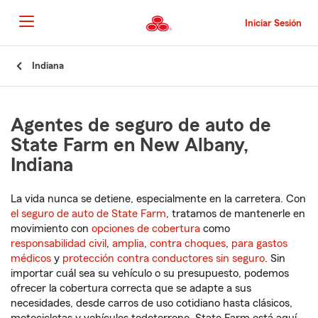
Pasar
al
Iniciar Sesión
contenido
principal
Comienzo
Indiana
del
contenido
principal
Agentes de seguro de auto de
State Farm en New Albany,
Indiana
La vida nunca se detiene, especialmente en la carretera. Con
el seguro de auto de State Farm
, tratamos de mantenerle en
movimiento con
opciones de cobertura
como
responsabilidad civil
,
amplia
,
contra choques
,
para gastos
médicos
y
protección contra conductores sin seguro
. Sin
importar cuál sea su vehículo o su presupuesto, podemos
ofrecer la cobertura correcta que se adapte a sus
necesidades, desde carros de uso cotidiano hasta clásicos,