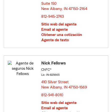
Suite 150
New Albany, IN 47150-2164
opens in new window
812-945-2743
Sitio web del agente
Email al agente
Obtener una cotización
Agente de texto
Nick Fellows
ChFC®
Lic: IN-825665
410 Silver Street
New Albany, IN 47150-1569
opens in new window
812-941-8010
Sitio web del agente
Email al agente