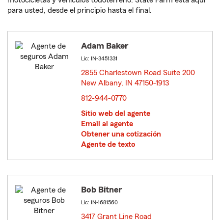
motocicletas y vehículos todoterreno. State Farm está aquí
para usted, desde el principio hasta el final.
Adam Baker
Lic: IN-3451331
2855 Charlestown Road Suite 200
New Albany, IN 47150-1913
opens in new window
812-944-0770
Sitio web del agente
Email al agente
Obtener una cotización
Agente de texto
Bob Bitner
Lic: IN-1681560
3417 Grant Line Road