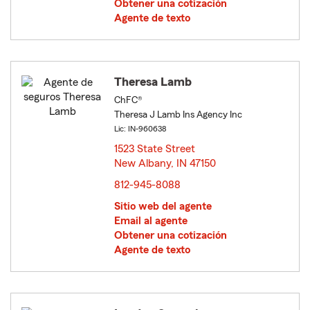
Obtener una cotización
Agente de texto
Theresa Lamb
ChFC®
Theresa J Lamb Ins Agency Inc
Lic: IN-960638
1523 State Street
New Albany, IN 47150
opens in new window
812-945-8088
Sitio web del agente
Email al agente
Obtener una cotización
Agente de texto