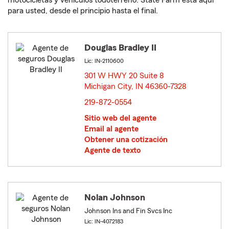
motocicletas y vehículos todoterreno. State Farm está aquí
para usted, desde el principio hasta el final.
Douglas Bradley II
Lic: IN-2110600
301 W HWY 20 Suite 8
Michigan City, IN 46360-7328
opens in new window
219-872-0554
Sitio web del agente
Email al agente
Obtener una cotización
Agente de texto
Nolan Johnson
Johnson Ins and Fin Svcs Inc
Lic: IN-4072183