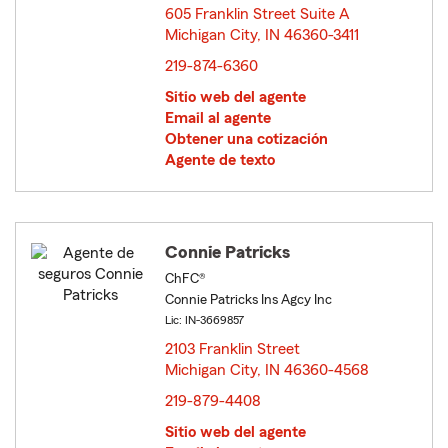
605 Franklin Street Suite A
Michigan City, IN 46360-3411
opens in new window
219-874-6360
Sitio web del agente
Email al agente
Obtener una cotización
Agente de texto
Connie Patricks
ChFC®
Connie Patricks Ins Agcy Inc
Lic: IN-3669857
2103 Franklin Street
Michigan City, IN 46360-4568
opens in new window
219-879-4408
Sitio web del agente