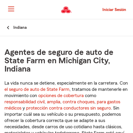
Pasar
al
Iniciar Sesión
contenido
principal
Comienzo
Indiana
del
contenido
principal
Agentes de seguro de auto de
State Farm en Michigan City,
Indiana
La vida nunca se detiene, especialmente en la carretera. Con
el seguro de auto de State Farm
, tratamos de mantenerle en
movimiento con
opciones de cobertura
como
responsabilidad civil
,
amplia
,
contra choques
,
para gastos
médicos
y
protección contra conductores sin seguro
. Sin
importar cuál sea su vehículo o su presupuesto, podemos
ofrecer la cobertura correcta que se adapte a sus
necesidades, desde carros de uso cotidiano hasta clásicos,