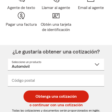
Agente de texto
Llamar al agente
Email al agente
Pagar una factura
Obtén una tarjeta
de identificación
¿Le gustaría obtener una cotización?
Seleccione un producto
Seleccione
un
nombre
de
producto
del
Código postal
Ingresa
Ingresa
_____
menú
un
un
desplegable
código
código
postal
postal
Obtenga una cotización
de
de
5
5
o continuar con una cotización
dígitos
dígitos
Todas las cotizaciones y documentos serán proporcionados en inglés.