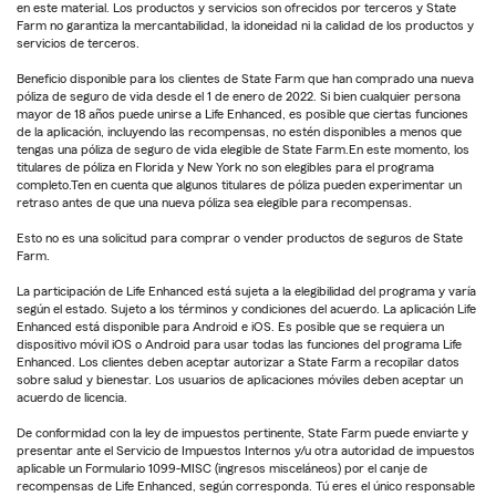
en este material. Los productos y servicios son ofrecidos por terceros y State
Farm no garantiza la mercantabilidad, la idoneidad ni la calidad de los productos y
servicios de terceros.
Beneficio disponible para los clientes de State Farm que han comprado una nueva
póliza de seguro de vida desde el 1 de enero de 2022. Si bien cualquier persona
mayor de 18 años puede unirse a Life Enhanced, es posible que ciertas funciones
de la aplicación, incluyendo las recompensas, no estén disponibles a menos que
tengas una póliza de seguro de vida elegible de State Farm.En este momento, los
titulares de póliza en Florida y New York no son elegibles para el programa
completo.Ten en cuenta que algunos titulares de póliza pueden experimentar un
retraso antes de que una nueva póliza sea elegible para recompensas.
Esto no es una solicitud para comprar o vender productos de seguros de State
Farm.
La participación de Life Enhanced está sujeta a la elegibilidad del programa y varía
según el estado. Sujeto a los términos y condiciones del acuerdo. La aplicación Life
Enhanced está disponible para Android e iOS. Es posible que se requiera un
dispositivo móvil iOS o Android para usar todas las funciones del programa Life
Enhanced. Los clientes deben aceptar autorizar a State Farm a recopilar datos
sobre salud y bienestar. Los usuarios de aplicaciones móviles deben aceptar un
acuerdo de licencia.
De conformidad con la ley de impuestos pertinente, State Farm puede enviarte y
presentar ante el Servicio de Impuestos Internos y/u otra autoridad de impuestos
aplicable un Formulario 1099-MISC (ingresos misceláneos) por el canje de
recompensas de Life Enhanced, según corresponda. Tú eres el único responsable