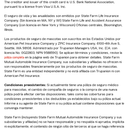
The creditor and issuer of this credit card is U.S. Bank National Association,
pursuant to a license from Visa U.S.A. Inc.
El seguro de vida y las anualidades son emitidos por State Farm Life Insurance
Company. (Sin licencia en MA, NY y WI) State Farm Life and Accident Assurance
Company (con licencia en New York y Wisconsin) Oficinas centrales, Bloomington,
Illinois.
Los productos de seguro de mascotas son suscritos en los Estados Unidos por
American Pet Insurance Company y ZPIC Insurance Company, 6100-4th Ave S,
Seattle, WA 98108. Administrado por Trupanion Managers USA, Inc. (CA: con
licencia No. 0G22803, NPN 9588590). Se aplican términos y condiciones, revise la
póliza completa
en la página web de Trupanion para obtener detalles. State Farm
Mutual Automobile Insurance Company, sus subsidiarias y afiliadas no ofrecen ni
son responsables financieramente por los productos de seguro de mascotas.
State Farm es una entidad independiente y no está afiliada con Trupanion ni con
American Pet Insurance.
Condiciones preexistentes:
Si actualmente tiene una póliza de seguro médico
para mascotas, el cambio de compañía de seguros o la compra de una nueva
póliza podría afectar ciertas disposiciones, tales como las coberturas para
condiciones preexistentes o los deducibles ya establecidos bajo su póliza actual.
Informe a su agente de State Farm si su póliza actual contiene disposiciones que le
convenga mantener.
State Farm (incluyendo State Farm Mutual Automobile Insurance Company y sus
subsidiarias y afiliadas) no se hace responsable y no respalda ni aprueba, implícita
ni explícitamente, el contenido de ningún sitio de terceros al que se haga referencia