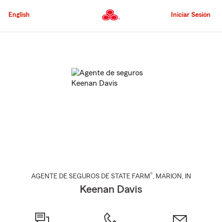
Pasar
al
English
Iniciar Sesión
contenido
principal
Comienzo
del
contenido
principal
®
AGENTE DE SEGUROS DE STATE FARM
,
MARION
, IN
Keenan Davis