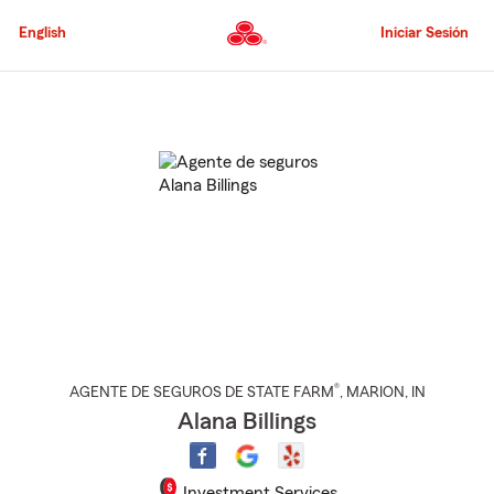
Pasar
al
English
Iniciar Sesión
contenido
principal
Comienzo
del
contenido
principal
®
AGENTE DE SEGUROS DE STATE FARM
,
MARION
, IN
Alana Billings
Investment Services