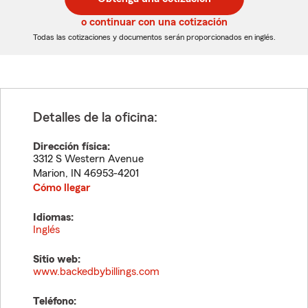
de
de
5
5
o continuar con una cotización
dígitos
dígitos
Todas las cotizaciones y documentos serán proporcionados en inglés.
Detalles de la oficina:
Dirección física:
3312 S Western Avenue
Marion
,
IN
46953-4201
Cómo llegar
Idiomas:
Inglés
Sitio web:
www.backedbybillings.com
Teléfono: