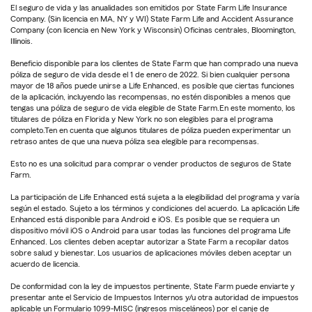
El seguro de vida y las anualidades son emitidos por State Farm Life Insurance
Company. (Sin licencia en MA, NY y WI) State Farm Life and Accident Assurance
Company (con licencia en New York y Wisconsin) Oficinas centrales, Bloomington,
Illinois.
Beneficio disponible para los clientes de State Farm que han comprado una nueva
póliza de seguro de vida desde el 1 de enero de 2022. Si bien cualquier persona
mayor de 18 años puede unirse a Life Enhanced, es posible que ciertas funciones
de la aplicación, incluyendo las recompensas, no estén disponibles a menos que
tengas una póliza de seguro de vida elegible de State Farm.En este momento, los
titulares de póliza en Florida y New York no son elegibles para el programa
completo.Ten en cuenta que algunos titulares de póliza pueden experimentar un
retraso antes de que una nueva póliza sea elegible para recompensas.
Esto no es una solicitud para comprar o vender productos de seguros de State
Farm.
La participación de Life Enhanced está sujeta a la elegibilidad del programa y varía
según el estado. Sujeto a los términos y condiciones del acuerdo. La aplicación Life
Enhanced está disponible para Android e iOS. Es posible que se requiera un
dispositivo móvil iOS o Android para usar todas las funciones del programa Life
Enhanced. Los clientes deben aceptar autorizar a State Farm a recopilar datos
sobre salud y bienestar. Los usuarios de aplicaciones móviles deben aceptar un
acuerdo de licencia.
De conformidad con la ley de impuestos pertinente, State Farm puede enviarte y
presentar ante el Servicio de Impuestos Internos y/u otra autoridad de impuestos
aplicable un Formulario 1099-MISC (ingresos misceláneos) por el canje de