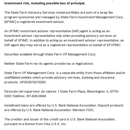
investment risk, including possible loss of principal.
The State Farm Advisory Services model portfolios are part of a wrap fee
program sponsored and managed by State Farm Investment Management Corp.
(SFIMC) a registered investment advisor.
An SFIMC investment adviser representative (IAR) agent is acting as an
investment adviser representative only when providing advisory services on
behalf of SFIMC. In addition to acting as an investment adviser representative, an
IAR agent also may serve as a registered representative on behalf of SFVPMC.
Securities available through State Farm VP Management Corp.
Neither State Farm nor its agents provide tax or legal advice.
State Farm VP Management Corp. is a separate entity from those affiliated and/or
unaffiliated entities which provide advisory services, banking and insurance
products. AP2025/02/0260
Dirección del supervisor de valores: 1 State Farm Plaza, Bloomington, IL 61710-
0001 Teléfono: 317-428-0846
Installment loans are offered by U.S. Bank National Association. Deposit products
are offered by U.S. Bank National Association. Member FDIC.
The creditor and issuer of this credit card is U.S. Bank National Association,
pursuant to a license from Visa U.S.A. Inc.