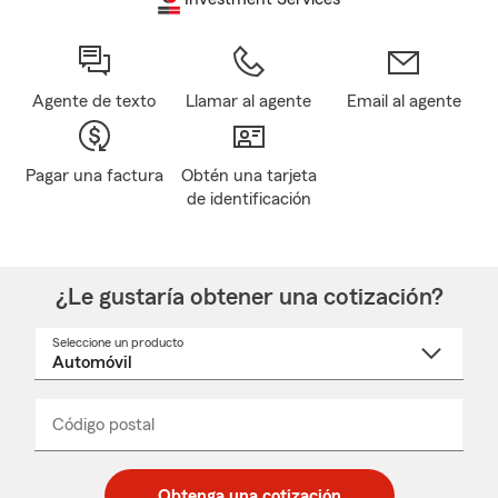
Agente de texto
Llamar al agente
Email al agente
Pagar una factura
Obtén una tarjeta
de identificación
¿Le gustaría obtener una cotización?
Seleccione un producto
Seleccione
un
nombre
de
producto
del
Código postal
Ingresa
Ingresa
_____
menú
un
un
desplegable
código
código
postal
postal
Obtenga una cotización