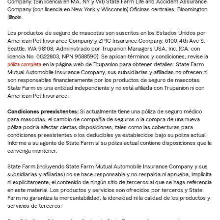
Company. (Sin licencia en MA, NY y WI) State Farm Life and Accident Assurance
Company (con licencia en New York y Wisconsin) Oficinas centrales, Bloomington,
Illinois.
Los productos de seguro de mascotas son suscritos en los Estados Unidos por
American Pet Insurance Company y ZPIC Insurance Company, 6100-4th Ave S,
Seattle, WA 98108. Administrado por Trupanion Managers USA, Inc. (CA: con
licencia No. 0G22803, NPN 9588590). Se aplican términos y condiciones, revise la
póliza completa
en la página web de Trupanion para obtener detalles. State Farm
Mutual Automobile Insurance Company, sus subsidiarias y afiliadas no ofrecen ni
son responsables financieramente por los productos de seguro de mascotas.
State Farm es una entidad independiente y no está afiliada con Trupanion ni con
American Pet Insurance.
Condiciones preexistentes:
Si actualmente tiene una póliza de seguro médico
para mascotas, el cambio de compañía de seguros o la compra de una nueva
póliza podría afectar ciertas disposiciones, tales como las coberturas para
condiciones preexistentes o los deducibles ya establecidos bajo su póliza actual.
Informe a su agente de State Farm si su póliza actual contiene disposiciones que le
convenga mantener.
State Farm (incluyendo State Farm Mutual Automobile Insurance Company y sus
subsidiarias y afiliadas) no se hace responsable y no respalda ni aprueba, implícita
ni explícitamente, el contenido de ningún sitio de terceros al que se haga referencia
en este material. Los productos y servicios son ofrecidos por terceros y State
Farm no garantiza la mercantabilidad, la idoneidad ni la calidad de los productos y
servicios de terceros.