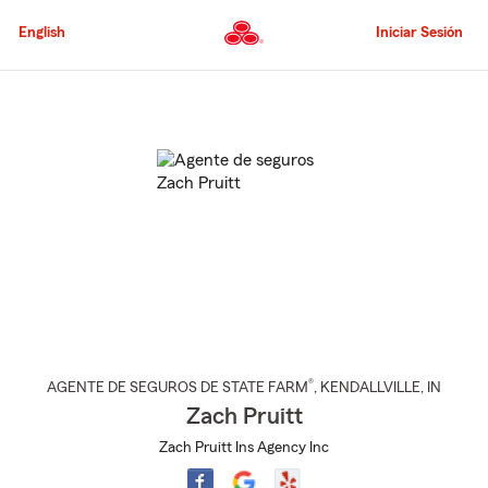
Pasar
al
English
Iniciar Sesión
contenido
principal
Comienzo
del
contenido
principal
®
AGENTE DE SEGUROS DE STATE FARM
,
KENDALLVILLE
, IN
Zach Pruitt
Zach Pruitt Ins Agency Inc