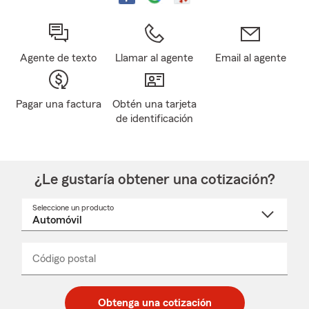
Agente de texto
Llamar al agente
Email al agente
Pagar una factura
Obtén una tarjeta
de identificación
¿Le gustaría obtener una cotización?
Seleccione un producto
Seleccione
un
nombre
de
producto
del
Código postal
Ingresa
Ingresa
_____
menú
un
un
desplegable
código
código
postal
postal
Obtenga una cotización
de
de