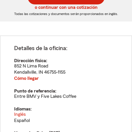
5
5
o continuar con una cotización
dígitos
dígitos
Todas las cotizaciones y documentos serán proporcionados en inglés.
Detalles de la oficina:
Dirección física:
852 N Lima Road
Kendallville
,
IN
46755-1155
Cómo llegar
Punto de referencia:
Entre BMV y Five Lakes Coffee
Idiomas:
Inglés
Español