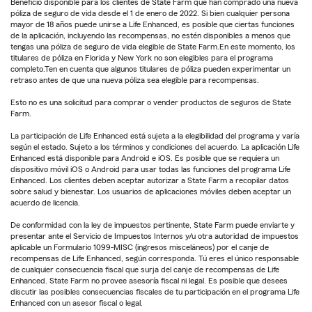
Beneficio disponible para los clientes de State Farm que han comprado una nueva
póliza de seguro de vida desde el 1 de enero de 2022. Si bien cualquier persona
mayor de 18 años puede unirse a Life Enhanced, es posible que ciertas funciones
de la aplicación, incluyendo las recompensas, no estén disponibles a menos que
tengas una póliza de seguro de vida elegible de State Farm.En este momento, los
titulares de póliza en Florida y New York no son elegibles para el programa
completo.Ten en cuenta que algunos titulares de póliza pueden experimentar un
retraso antes de que una nueva póliza sea elegible para recompensas.
Esto no es una solicitud para comprar o vender productos de seguros de State
Farm.
La participación de Life Enhanced está sujeta a la elegibilidad del programa y varía
según el estado. Sujeto a los términos y condiciones del acuerdo. La aplicación Life
Enhanced está disponible para Android e iOS. Es posible que se requiera un
dispositivo móvil iOS o Android para usar todas las funciones del programa Life
Enhanced. Los clientes deben aceptar autorizar a State Farm a recopilar datos
sobre salud y bienestar. Los usuarios de aplicaciones móviles deben aceptar un
acuerdo de licencia.
De conformidad con la ley de impuestos pertinente, State Farm puede enviarte y
presentar ante el Servicio de Impuestos Internos y/u otra autoridad de impuestos
aplicable un Formulario 1099-MISC (ingresos misceláneos) por el canje de
recompensas de Life Enhanced, según corresponda. Tú eres el único responsable
de cualquier consecuencia fiscal que surja del canje de recompensas de Life
Enhanced. State Farm no provee asesoría fiscal ni legal. Es posible que desees
discutir las posibles consecuencias fiscales de tu participación en el programa Life
Enhanced con un asesor fiscal o legal.