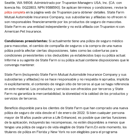
Seattle, WA 98108. Administrado por Trupanion Managers USA, Inc. (CA: con
licencia No. 0G22803, NPN 9588590). Se aplican términos y condiciones, revise la
póliza completa
en la página web de Trupanion para obtener detalles. State Farm
Mutual Automobile Insurance Company, sus subsidiarias y afiliadas no ofrecen ni
son responsables financieramente por los productos de seguro de mascotas.
State Farm es una entidad independiente y no está afiliada con Trupanion ni con
American Pet Insurance.
Condiciones preexistentes:
Si actualmente tiene una póliza de seguro médico
para mascotas, el cambio de compañía de seguros o la compra de una nueva
póliza podría afectar ciertas disposiciones, tales como las coberturas para
condiciones preexistentes o los deducibles ya establecidos bajo su póliza actual.
Informe a su agente de State Farm si su póliza actual contiene disposiciones que le
convenga mantener.
State Farm (incluyendo State Farm Mutual Automobile Insurance Company y sus
subsidiarias y afiliadas) no se hace responsable y no respalda ni aprueba, implícita
ni explícitamente, el contenido de ningún sitio de terceros al que se haga referencia
en este material. Los productos y servicios son ofrecidos por terceros y State
Farm no garantiza la mercantabilidad, la idoneidad ni la calidad de los productos y
servicios de terceros.
Beneficio disponible para los clientes de State Farm que han comprado una nueva
póliza de seguro de vida desde el 1 de enero de 2022. Si bien cualquier persona
mayor de 18 años puede unirse a Life Enhanced, es posible que ciertas funciones
de la aplicación, incluyendo las recompensas, no estén disponibles a menos que
tengas una póliza de seguro de vida elegible de State Farm.En este momento, los
titulares de póliza en Florida y New York no son elegibles para el programa