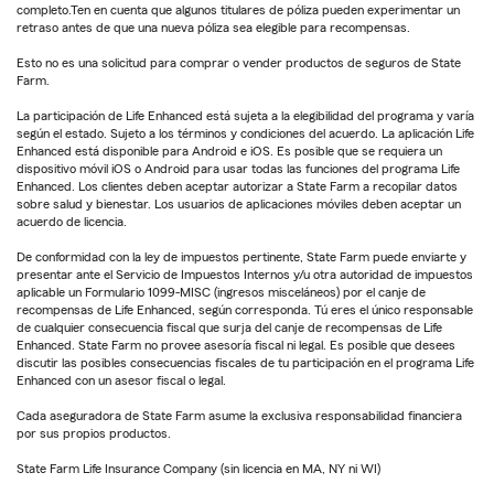
completo.Ten en cuenta que algunos titulares de póliza pueden experimentar un
retraso antes de que una nueva póliza sea elegible para recompensas.
Esto no es una solicitud para comprar o vender productos de seguros de State
Farm.
La participación de Life Enhanced está sujeta a la elegibilidad del programa y varía
según el estado. Sujeto a los términos y condiciones del acuerdo. La aplicación Life
Enhanced está disponible para Android e iOS. Es posible que se requiera un
dispositivo móvil iOS o Android para usar todas las funciones del programa Life
Enhanced. Los clientes deben aceptar autorizar a State Farm a recopilar datos
sobre salud y bienestar. Los usuarios de aplicaciones móviles deben aceptar un
acuerdo de licencia.
De conformidad con la ley de impuestos pertinente, State Farm puede enviarte y
presentar ante el Servicio de Impuestos Internos y/u otra autoridad de impuestos
aplicable un Formulario 1099-MISC (ingresos misceláneos) por el canje de
recompensas de Life Enhanced, según corresponda. Tú eres el único responsable
de cualquier consecuencia fiscal que surja del canje de recompensas de Life
Enhanced. State Farm no provee asesoría fiscal ni legal. Es posible que desees
discutir las posibles consecuencias fiscales de tu participación en el programa Life
Enhanced con un asesor fiscal o legal.
Cada aseguradora de State Farm asume la exclusiva responsabilidad financiera
por sus propios productos.
State Farm Life Insurance Company (sin licencia en MA, NY ni WI)