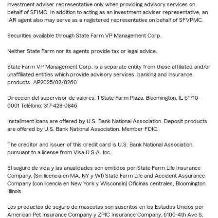
investment adviser representative only when providing advisory services on
behalf of SFIMC. In addition to acting as an investment adviser representative, an
IAR agent also may serve as a registered representative on behalf of SFVPMC.
Securities available through State Farm VP Management Corp.
Neither State Farm nor its agents provide tax or legal advice.
State Farm VP Management Corp. is a separate entity from those affiliated and/or
unaffiliated entities which provide advisory services, banking and insurance
products. AP2025/02/0260
Dirección del supervisor de valores: 1 State Farm Plaza, Bloomington, IL 61710-
0001 Teléfono: 317-428-0846
Installment loans are offered by U.S. Bank National Association. Deposit products
are offered by U.S. Bank National Association. Member FDIC.
The creditor and issuer of this credit card is U.S. Bank National Association,
pursuant to a license from Visa U.S.A. Inc.
El seguro de vida y las anualidades son emitidos por State Farm Life Insurance
Company. (Sin licencia en MA, NY y WI) State Farm Life and Accident Assurance
Company (con licencia en New York y Wisconsin) Oficinas centrales, Bloomington,
Illinois.
Los productos de seguro de mascotas son suscritos en los Estados Unidos por
American Pet Insurance Company y ZPIC Insurance Company, 6100-4th Ave S,