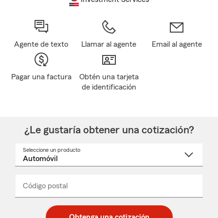
Agente de texto
Llamar al agente
Email al agente
Pagar una factura
Obtén una tarjeta
de identificación
¿Le gustaría obtener una cotización?
Seleccione un producto
Seleccione
un
nombre
de
producto
del
Código postal
Ingresa
Ingresa
_____
menú
un
un
desplegable
código
código
postal
postal
Obtenga una cotización