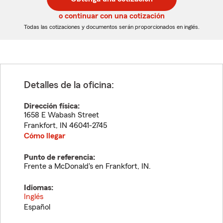
de
de
5
5
o continuar con una cotización
dígitos
dígitos
Todas las cotizaciones y documentos serán proporcionados en inglés.
Detalles de la oficina:
Dirección física:
1658 E Wabash Street
Frankfort
,
IN
46041-2745
Cómo llegar
Punto de referencia:
Frente a McDonald's en Frankfort, IN.
Idiomas:
Inglés
Español