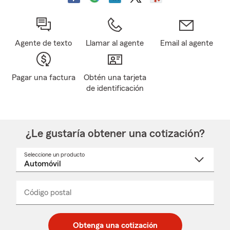
Agente de texto
Llamar al agente
Email al agente
Pagar una factura
Obtén una tarjeta
de identificación
¿Le gustaría obtener una cotización?
Seleccione un producto
Seleccione
un
nombre
de
producto
del
Código postal
Ingresa
Ingresa
_____
menú
un
un
desplegable
código
código
postal
postal
Obtenga una cotización
de
de