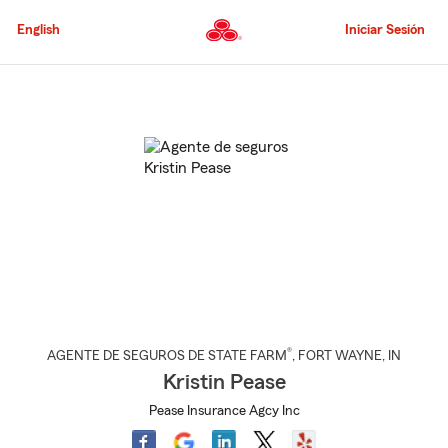
Pasar
al
English
Iniciar Sesión
contenido
principal
Comienzo
del
contenido
principal
®
AGENTE DE SEGUROS DE STATE FARM
,
FORT WAYNE
, IN
Kristin Pease
Pease Insurance Agcy Inc