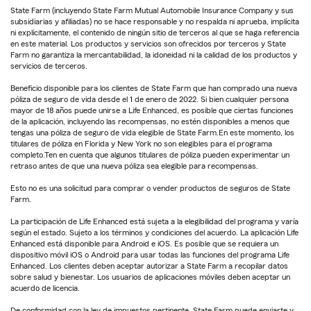
State Farm (incluyendo State Farm Mutual Automobile Insurance Company y sus
subsidiarias y afiliadas) no se hace responsable y no respalda ni aprueba, implícita
ni explícitamente, el contenido de ningún sitio de terceros al que se haga referencia
en este material. Los productos y servicios son ofrecidos por terceros y State
Farm no garantiza la mercantabilidad, la idoneidad ni la calidad de los productos y
servicios de terceros.
Beneficio disponible para los clientes de State Farm que han comprado una nueva
póliza de seguro de vida desde el 1 de enero de 2022. Si bien cualquier persona
mayor de 18 años puede unirse a Life Enhanced, es posible que ciertas funciones
de la aplicación, incluyendo las recompensas, no estén disponibles a menos que
tengas una póliza de seguro de vida elegible de State Farm.En este momento, los
titulares de póliza en Florida y New York no son elegibles para el programa
completo.Ten en cuenta que algunos titulares de póliza pueden experimentar un
retraso antes de que una nueva póliza sea elegible para recompensas.
Esto no es una solicitud para comprar o vender productos de seguros de State
Farm.
La participación de Life Enhanced está sujeta a la elegibilidad del programa y varía
según el estado. Sujeto a los términos y condiciones del acuerdo. La aplicación Life
Enhanced está disponible para Android e iOS. Es posible que se requiera un
dispositivo móvil iOS o Android para usar todas las funciones del programa Life
Enhanced. Los clientes deben aceptar autorizar a State Farm a recopilar datos
sobre salud y bienestar. Los usuarios de aplicaciones móviles deben aceptar un
acuerdo de licencia.
De conformidad con la ley de impuestos pertinente, State Farm puede enviarte y