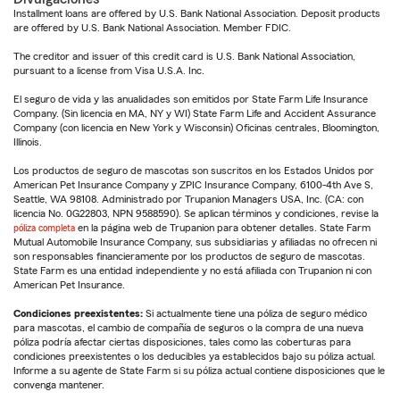
Installment loans are offered by U.S. Bank National Association. Deposit products
are offered by U.S. Bank National Association. Member FDIC.
The creditor and issuer of this credit card is U.S. Bank National Association,
pursuant to a license from Visa U.S.A. Inc.
El seguro de vida y las anualidades son emitidos por State Farm Life Insurance
Company. (Sin licencia en MA, NY y WI) State Farm Life and Accident Assurance
Company (con licencia en New York y Wisconsin) Oficinas centrales, Bloomington,
Illinois.
Los productos de seguro de mascotas son suscritos en los Estados Unidos por
American Pet Insurance Company y ZPIC Insurance Company, 6100-4th Ave S,
Seattle, WA 98108. Administrado por Trupanion Managers USA, Inc. (CA: con
licencia No. 0G22803, NPN 9588590). Se aplican términos y condiciones, revise la
póliza completa
en la página web de Trupanion para obtener detalles. State Farm
Mutual Automobile Insurance Company, sus subsidiarias y afiliadas no ofrecen ni
son responsables financieramente por los productos de seguro de mascotas.
State Farm es una entidad independiente y no está afiliada con Trupanion ni con
American Pet Insurance.
Condiciones preexistentes:
Si actualmente tiene una póliza de seguro médico
para mascotas, el cambio de compañía de seguros o la compra de una nueva
póliza podría afectar ciertas disposiciones, tales como las coberturas para
condiciones preexistentes o los deducibles ya establecidos bajo su póliza actual.
Informe a su agente de State Farm si su póliza actual contiene disposiciones que le
convenga mantener.