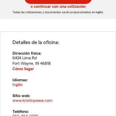
5
5
o continuar con una cotización
dígitos
dígitos
Todas las cotizaciones y documentos serán proporcionados en inglés.
Detalles de la oficina:
Dirección física:
6424 Lima Rd
Fort Wayne
,
IN
46818
Cómo llegar
Idiomas:
Inglés
Sitio web:
www.kristinpease.com
Teléfono: