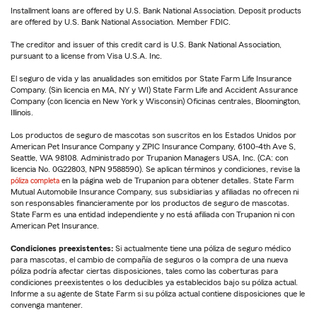
Installment loans are offered by U.S. Bank National Association. Deposit products
are offered by U.S. Bank National Association. Member FDIC.
The creditor and issuer of this credit card is U.S. Bank National Association,
pursuant to a license from Visa U.S.A. Inc.
El seguro de vida y las anualidades son emitidos por State Farm Life Insurance
Company. (Sin licencia en MA, NY y WI) State Farm Life and Accident Assurance
Company (con licencia en New York y Wisconsin) Oficinas centrales, Bloomington,
Illinois.
Los productos de seguro de mascotas son suscritos en los Estados Unidos por
American Pet Insurance Company y ZPIC Insurance Company, 6100-4th Ave S,
Seattle, WA 98108. Administrado por Trupanion Managers USA, Inc. (CA: con
licencia No. 0G22803, NPN 9588590). Se aplican términos y condiciones, revise la
póliza completa
en la página web de Trupanion para obtener detalles. State Farm
Mutual Automobile Insurance Company, sus subsidiarias y afiliadas no ofrecen ni
son responsables financieramente por los productos de seguro de mascotas.
State Farm es una entidad independiente y no está afiliada con Trupanion ni con
American Pet Insurance.
Condiciones preexistentes:
Si actualmente tiene una póliza de seguro médico
para mascotas, el cambio de compañía de seguros o la compra de una nueva
póliza podría afectar ciertas disposiciones, tales como las coberturas para
condiciones preexistentes o los deducibles ya establecidos bajo su póliza actual.
Informe a su agente de State Farm si su póliza actual contiene disposiciones que le
convenga mantener.