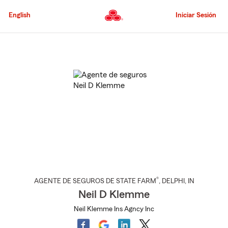
Pasar
al
English
Iniciar Sesión
contenido
principal
Comienzo
del
contenido
principal
®
AGENTE DE SEGUROS DE STATE FARM
,
DELPHI
, IN
Neil D Klemme
Neil Klemme Ins Agncy Inc