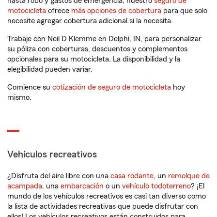
hasta robo y gastos de emergencia, nuestro
seguro de
motocicleta
ofrece
más opciones de cobertura
para que solo
necesite agregar cobertura adicional si la necesita.
Trabaje con Neil D Klemme en Delphi, IN, para personalizar
su póliza con coberturas, descuentos y complementos
opcionales para su motocicleta. La disponibilidad y la
elegibilidad pueden variar.
Comience su
cotización de seguro de motocicleta
hoy
mismo.
Vehículos recreativos
¿Disfruta del aire libre con una
casa rodante
, un
remolque de
acampada
, una
embarcación
o un
vehículo todoterreno
? ¡El
mundo de los vehículos recreativos es casi tan diverso como
la lista de actividades recreativas que puede disfrutar con
ellos! Los vehículos recreativos están construidos para