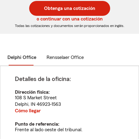
postal
postal
Obtenga una cotización
de
de
5
5
o continuar con una cotización
dígitos
dígitos
Todas las cotizaciones y documentos serán proporcionados en inglés.
Delphi Office
Rensselaer Office
Detalles de la oficina:
Dirección física:
108 S Market Street
Delphi
,
IN
46923-1563
Cómo llegar
Punto de referencia:
Frente al lado oeste del tribunal.