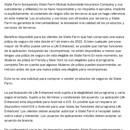
State Farm (incluyendo State Farm Mutual Automobile Insurance Company y sus
subsidiarias y afiliadas) no se hace responsable y no respalda ni aprueba, implícita
ni explícitamente, el contenido de ningún sitio de terceros al que se haga referencia
en este material. Los productos y servicios son ofrecidos por terceros y State
Farm no garantiza la mercantabilidad, la idoneidad ni la calidad de los productos y
servicios de terceros.
Beneficio disponible para los clientes de State Farm que han comprado una nueva
póliza de seguro de vida desde el 1 de enero de 2022. Si bien cualquier persona
mayor de 18 años puede unirse a Life Enhanced, es posible que ciertas funciones
de la aplicación, incluyendo las recompensas, no estén disponibles a menos que
tengas una póliza de seguro de vida elegible de State Farm.En este momento, los
titulares de póliza en Florida y New York no son elegibles para el programa
completo.Ten en cuenta que algunos titulares de póliza pueden experimentar un
retraso antes de que una nueva póliza sea elegible para recompensas.
Esto no es una solicitud para comprar o vender productos de seguros de State
Farm.
La participación de Life Enhanced está sujeta a la elegibilidad del programa y varía
según el estado. Sujeto a los términos y condiciones del acuerdo. La aplicación Life
Enhanced está disponible para Android e iOS. Es posible que se requiera un
dispositivo móvil iOS o Android para usar todas las funciones del programa Life
Enhanced. Los clientes deben aceptar autorizar a State Farm a recopilar datos
sobre salud y bienestar. Los usuarios de aplicaciones móviles deben aceptar un
acuerdo de licencia.
De conformidad con la ley de impuestos pertinente, State Farm puede enviarte y