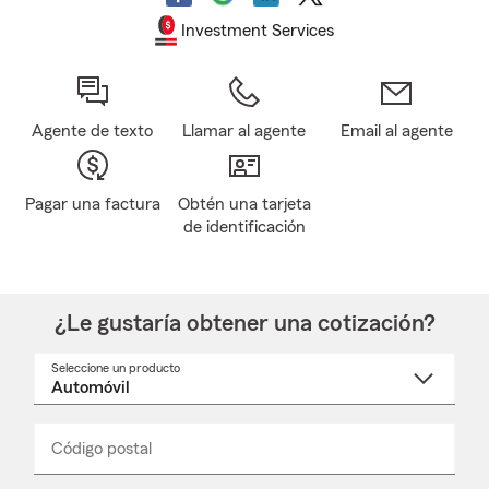
Investment Services
Agente de texto
Llamar al agente
Email al agente
Pagar una factura
Obtén una tarjeta
de identificación
¿Le gustaría obtener una cotización?
Seleccione un producto
Seleccione
un
nombre
de
producto
del
Código postal
Ingresa
Ingresa
_____
menú
un
un
desplegable
código
código