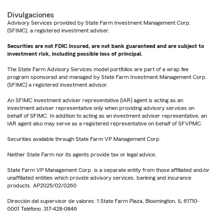
Divulgaciones
Advisory Services provided by State Farm Investment Management Corp.
(SFIMC), a registered investment adviser.
Securities are not FDIC insured, are not bank guaranteed and are subject to
investment risk, including possible loss of principal.
The State Farm Advisory Services model portfolios are part of a wrap fee
program sponsored and managed by State Farm Investment Management Corp.
(SFIMC) a registered investment advisor.
An SFIMC investment adviser representative (IAR) agent is acting as an
investment adviser representative only when providing advisory services on
behalf of SFIMC. In addition to acting as an investment adviser representative, an
IAR agent also may serve as a registered representative on behalf of SFVPMC.
Securities available through State Farm VP Management Corp.
Neither State Farm nor its agents provide tax or legal advice.
State Farm VP Management Corp. is a separate entity from those affiliated and/or
unaffiliated entities which provide advisory services, banking and insurance
products. AP2025/02/0260
Dirección del supervisor de valores: 1 State Farm Plaza, Bloomington, IL 61710-
0001 Teléfono: 317-428-0846