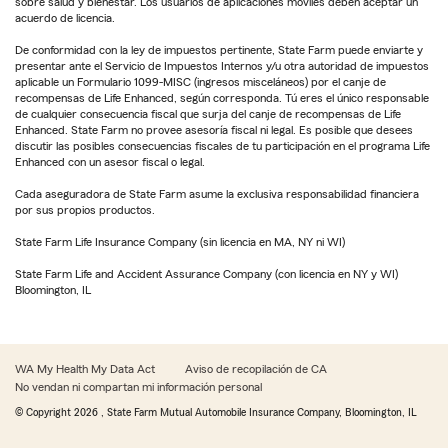
sobre salud y bienestar. Los usuarios de aplicaciones móviles deben aceptar un
acuerdo de licencia.
De conformidad con la ley de impuestos pertinente, State Farm puede enviarte y
presentar ante el Servicio de Impuestos Internos y/u otra autoridad de impuestos
aplicable un Formulario 1099-MISC (ingresos misceláneos) por el canje de
recompensas de Life Enhanced, según corresponda. Tú eres el único responsable
de cualquier consecuencia fiscal que surja del canje de recompensas de Life
Enhanced. State Farm no provee asesoría fiscal ni legal. Es posible que desees
discutir las posibles consecuencias fiscales de tu participación en el programa Life
Enhanced con un asesor fiscal o legal.
Cada aseguradora de State Farm asume la exclusiva responsabilidad financiera
por sus propios productos.
State Farm Life Insurance Company (sin licencia en MA, NY ni WI)
State Farm Life and Accident Assurance Company (con licencia en NY y WI)
Bloomington, IL
WA My Health My Data Act
Aviso de recopilación de CA
No vendan ni compartan mi información personal
© Copyright
2026
, State Farm Mutual Automobile Insurance Company, Bloomington, IL