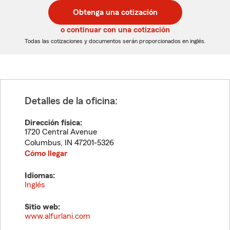
postal
postal
Obtenga una cotización
de
de
5
5
o continuar con una cotización
dígitos
dígitos
Todas las cotizaciones y documentos serán proporcionados en inglés.
Detalles de la oficina:
Dirección física:
1720 Central Avenue
Columbus
,
IN
47201-5326
Cómo llegar
Idiomas:
Inglés
Sitio web:
www.alfurlani.com