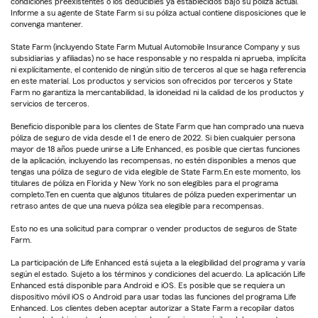
condiciones preexistentes o los deducibles ya establecidos bajo su póliza actual.
Informe a su agente de State Farm si su póliza actual contiene disposiciones que le
convenga mantener.
State Farm (incluyendo State Farm Mutual Automobile Insurance Company y sus
subsidiarias y afiliadas) no se hace responsable y no respalda ni aprueba, implícita
ni explícitamente, el contenido de ningún sitio de terceros al que se haga referencia
en este material. Los productos y servicios son ofrecidos por terceros y State
Farm no garantiza la mercantabilidad, la idoneidad ni la calidad de los productos y
servicios de terceros.
Beneficio disponible para los clientes de State Farm que han comprado una nueva
póliza de seguro de vida desde el 1 de enero de 2022. Si bien cualquier persona
mayor de 18 años puede unirse a Life Enhanced, es posible que ciertas funciones
de la aplicación, incluyendo las recompensas, no estén disponibles a menos que
tengas una póliza de seguro de vida elegible de State Farm.En este momento, los
titulares de póliza en Florida y New York no son elegibles para el programa
completo.Ten en cuenta que algunos titulares de póliza pueden experimentar un
retraso antes de que una nueva póliza sea elegible para recompensas.
Esto no es una solicitud para comprar o vender productos de seguros de State
Farm.
La participación de Life Enhanced está sujeta a la elegibilidad del programa y varía
según el estado. Sujeto a los términos y condiciones del acuerdo. La aplicación Life
Enhanced está disponible para Android e iOS. Es posible que se requiera un
dispositivo móvil iOS o Android para usar todas las funciones del programa Life
Enhanced. Los clientes deben aceptar autorizar a State Farm a recopilar datos