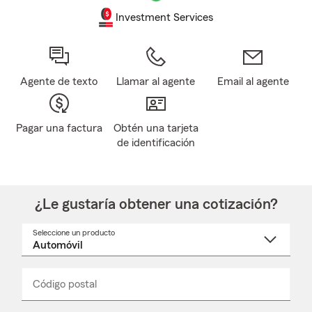
Investment Services
Agente de texto
Llamar al agente
Email al agente
Pagar una factura
Obtén una tarjeta
de identificación
¿Le gustaría obtener una cotización?
Seleccione un producto
Seleccione
un
nombre
de
producto
del
Código postal
Ingresa
Ingresa
_____
menú
un
un
desplegable
código
código