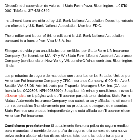
Dirección del supervisor de valores: 1 State Farm Plaza, Bloomington, IL 61710-
0001 Teléfono: 317-428-0846
Installment loans are offered by U.S. Bank National Association. Deposit products
are offered by U.S. Bank National Association. Member FDIC.
The creditor and issuer of this credit card is U.S. Bank National Association,
pursuant to a license from Visa U.S.A. Inc.
El seguro de vida y las anualidades son emitidos por State Farm Life Insurance
Company. (Sin licencia en MA, NY y WI) State Farm Life and Accident Assurance
Company (con licencia en New York y Wisconsin) Oficinas centrales, Bloomington,
Illinois.
Los productos de seguro de mascotas son suscritos en los Estados Unidos por
American Pet Insurance Company y ZPIC Insurance Company, 6100-4th Ave S,
Seattle, WA 98108. Administrado por Trupanion Managers USA, Inc. (CA: con
licencia No. 0G22803, NPN 9588590). Se aplican términos y condiciones, revise la
póliza completa
en la página web de Trupanion para obtener detalles. State Farm
Mutual Automobile Insurance Company, sus subsidiarias y afiliadas no ofrecen ni
son responsables financieramente por los productos de seguro de mascotas.
State Farm es una entidad independiente y no está afiliada con Trupanion ni con
American Pet Insurance.
Condiciones preexistentes:
Si actualmente tiene una póliza de seguro médico
para mascotas, el cambio de compañía de seguros o la compra de una nueva
póliza podría afectar ciertas disposiciones, tales como las coberturas para