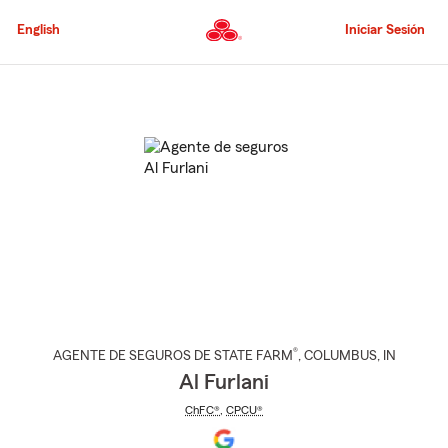
Pasar
al
English
Iniciar Sesión
contenido
principal
Comienzo
del
contenido
principal
®
AGENTE DE SEGUROS DE STATE FARM
,
COLUMBUS
, IN
Al Furlani
ChFC®
,
CPCU®