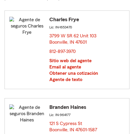
Charles Frye
Lic: IN-1653470
3799 W SR 62 Unit 103
Boonville, IN 47601
opens in new window
812-897-3970
Sitio web del agente
Email al agente
Obtener una cotización
Agente de texto
Branden Haines
Lic: IN-964177
121 S Cypress St
Boonville, IN 47601-1587
opens in new window