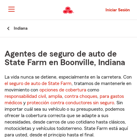
Pasar
al
Iniciar Sesión
contenido
principal
Comienzo
Indiana
del
contenido
principal
Agentes de seguro de auto de
State Farm en Boonville, Indiana
La vida nunca se detiene, especialmente en la carretera. Con
el seguro de auto de State Farm
, tratamos de mantenerle en
movimiento con
opciones de cobertura
como
responsabilidad civil
,
amplia
,
contra choques
,
para gastos
médicos
y
protección contra conductores sin seguro
. Sin
importar cuál sea su vehículo o su presupuesto, podemos
ofrecer la cobertura correcta que se adapte a sus
necesidades, desde carros de uso cotidiano hasta clásicos,
motocicletas y vehículos todoterreno. State Farm está aquí
para usted, desde el principio hasta el final.