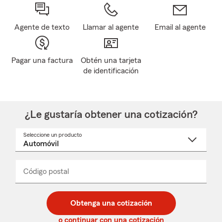
Agente de texto
Llamar al agente
Email al agente
Pagar una factura
Obtén una tarjeta
de identificación
¿Le gustaría obtener una cotización?
Seleccione un producto
Seleccione
un
nombre
de
producto
del
Código postal
Ingresa
Ingresa
_____
menú
un
un
desplegable
código
código
postal
postal
Obtenga una cotización
de
de
5
5
o continuar con una cotización