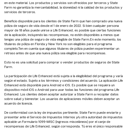
en este material. Los productos y servicios son ofrecidos por terceros y State
Farm no garantiza la mercantabilidad, la idoneidad ni la calidad de los productos y
servicios de terceros.
Beneficio disponible para los clientes de State Farm que han comprado una nueva
póliza de seguro de vida desde el 1 de enero de 2022. Si bien cualquier persona
mayor de 18 años puede unirse a Life Enhanced, es posible que ciertas funciones
de la aplicación, incluyendo las recompensas, no estén disponibles a menos que
tengas una póliza de seguro de vida elegible de State Farm.En este momento, los
titulares de póliza en Florida y New York no son elegibles para el programa
completo.Ten en cuenta que algunos titulares de póliza pueden experimentar un
retraso antes de que una nueva póliza sea elegible para recompensas.
Esto no es una solicitud para comprar o vender productos de seguros de State
Farm.
La participación de Life Enhanced está sujeta a la elegibilidad del programa y varía
según el estado. Sujeto a los términos y condiciones del acuerdo. La aplicación Life
Enhanced está disponible para Android e iOS. Es posible que se requiera un
dispositivo móvil iOS o Android para usar todas las funciones del programa Life
Enhanced. Los clientes deben aceptar autorizar a State Farm a recopilar datos
sobre salud y bienestar. Los usuarios de aplicaciones móviles deben aceptar un
acuerdo de licencia.
De conformidad con la ley de impuestos pertinente, State Farm puede enviarte y
presentar ante el Servicio de Impuestos Internos y/u otra autoridad de impuestos
aplicable un Formulario 1099-MISC (ingresos misceláneos) por el canje de
recompensas de Life Enhanced, según corresponda. Tú eres el único responsable