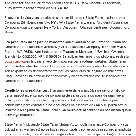
The creditor and issuer of this credit card is U.S. Bank National Association,
pursuant to a license from Visa U.S.A. Inc.
El seguro de vida y las anualidades son emitidos por State Farm Life Insurance
Company. (Sin licencia en MA, NY y WI) State Farm Life and Accident Assurance
Company (con licencia en New York y Wisconsin) Oficinas centrales, Bloomington,
Illinois.
Los productos de seguro de mascotas son suscritos en los Estados Unidos por
American Pet Insurance Company y ZPIC Insurance Company, 6100-4th Ave S,
Seattle, WA 98108. Administrado por Trupanion Managers USA, Inc. (CA: con
licencia No. 0G22803, NPN 9588590). Se aplican términos y condiciones, revise la
póliza completa
en la página web de Trupanion para obtener detalles. State Farm
Mutual Automobile Insurance Company, sus subsidiarias y afiliadas no ofrecen ni
son responsables financieramente por los productos de seguro de mascotas.
State Farm es una entidad independiente y no está afiliada con Trupanion ni con
American Pet Insurance.
Condiciones preexistentes:
Si actualmente tiene una póliza de seguro médico
para mascotas, el cambio de compañía de seguros o la compra de una nueva
póliza podría afectar ciertas disposiciones, tales como las coberturas para
condiciones preexistentes o los deducibles ya establecidos bajo su póliza actual.
Informe a su agente de State Farm si su póliza actual contiene disposiciones que le
convenga mantener.
State Farm (incluyendo State Farm Mutual Automobile Insurance Company y sus
subsidiarias y afiliadas) no se hace responsable y no respalda ni aprueba, implícita
ni explícitamente, el contenido de ningún sitio de terceros al que se haga referencia