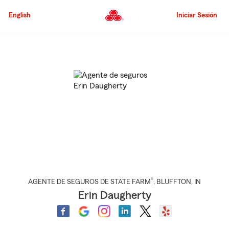
Pasar
al
English
Iniciar Sesión
contenido
principal
Comienzo
del
contenido
principal
®
AGENTE DE SEGUROS DE STATE FARM
,
BLUFFTON
, IN
Erin Daugherty