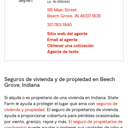
Lic: IN-3740443
515 Main Street
Beech Grove, IN 46107-1839
opens in new window
317-783-7440
Sitio web del agente
Email al agente
Obtener una cotización
Agente de texto
Seguros de vivienda y de propiedad en Beech
Grove, Indiana
Si alquila o es propietario de una vivienda en Indiana, State
Farm le ayuda a proteger el lugar que ama con
seguros de
vivienda y propiedad
. El seguro de propietarios de vivienda
ayuda a proporcionar cobertura para pérdidas ocasionadas
por viento, granizo, rayos y más.
El seguro de propietarios de
condominio
puede ayudar a proteger sus unidades de robo e