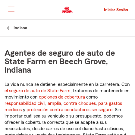
Pasar
al
Iniciar Sesión
contenido
principal
Comienzo
Indiana
del
contenido
principal
Agentes de seguro de auto de
State Farm en Beech Grove,
Indiana
La vida nunca se detiene, especialmente en la carretera. Con
el seguro de auto de State Farm
, tratamos de mantenerle en
movimiento con
opciones de cobertura
como
responsabilidad civil
,
amplia
,
contra choques
,
para gastos
médicos
y
protección contra conductores sin seguro
. Sin
importar cuál sea su vehículo o su presupuesto, podemos
ofrecer la cobertura correcta que se adapte a sus
necesidades, desde carros de uso cotidiano hasta clásicos,