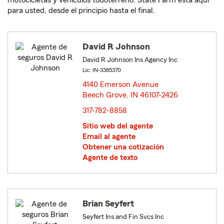
motocicletas y vehículos todoterreno. State Farm está aquí
para usted, desde el principio hasta el final.
David R Johnson
David R Johnson Ins Agency Inc
Lic: IN-3385370
4140 Emerson Avenue
Beech Grove, IN 46107-2426
opens in new window
317-782-8858
Sitio web del agente
Email al agente
Obtener una cotización
Agente de texto
Brian Seyfert
Seyfert Ins and Fin Svcs Inc