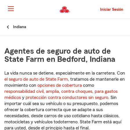
Pasar
al
Iniciar Sesión
contenido
principal
Comienzo
Indiana
del
contenido
principal
Agentes de seguro de auto de
State Farm en Bedford, Indiana
La vida nunca se detiene, especialmente en la carretera. Con
el seguro de auto de State Farm
, tratamos de mantenerle en
movimiento con
opciones de cobertura
como
responsabilidad civil
,
amplia
,
contra choques
,
para gastos
médicos
y
protección contra conductores sin seguro
. Sin
importar cuál sea su vehículo o su presupuesto, podemos
ofrecer la cobertura correcta que se adapte a sus
necesidades, desde carros de uso cotidiano hasta clásicos,
motocicletas y vehículos todoterreno. State Farm está aquí
para usted, desde el principio hasta el final.