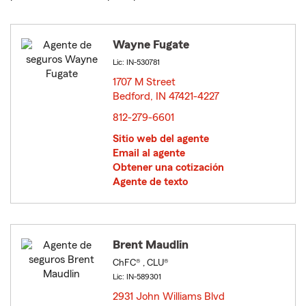
Wayne Fugate
Lic: IN-530781
1707 M Street
Bedford, IN 47421-4227
opens in new window
812-279-6601
Sitio web del agente
Email al agente
Obtener una cotización
Agente de texto
Brent Maudlin
ChFC® , CLU®
Lic: IN-589301
2931 John Williams Blvd