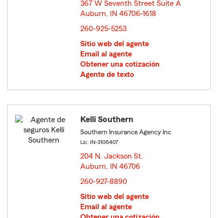
367 W Seventh Street Suite A
Auburn, IN 46706-1618
opens in new window
260-925-5253
Sitio web del agente
Email al agente
Obtener una cotización
Agente de texto
Kelli Southern
Southern Insurance Agency Inc
Lic: IN-3106407
204 N. Jackson St.
Auburn, IN 46706
opens in new window
260-927-8890
Sitio web del agente
Email al agente
Obtener una cotización