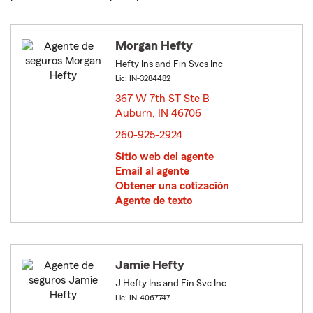
Morgan Hefty
Hefty Ins and Fin Svcs Inc
Lic: IN-3284482
367 W 7th ST Ste B
Auburn, IN 46706
opens in new window
260-925-2924
Sitio web del agente
Email al agente
Obtener una cotización
Agente de texto
Jamie Hefty
J Hefty Ins and Fin Svc Inc
Lic: IN-4067747