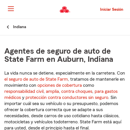
Pasar
al
Iniciar Sesión
contenido
principal
Comienzo
Indiana
del
contenido
principal
Agentes de seguro de auto de
State Farm en Auburn, Indiana
La vida nunca se detiene, especialmente en la carretera. Con
el seguro de auto de State Farm
, tratamos de mantenerle en
movimiento con
opciones de cobertura
como
responsabilidad civil
,
amplia
,
contra choques
,
para gastos
médicos
y
protección contra conductores sin seguro
. Sin
importar cuál sea su vehículo o su presupuesto, podemos
ofrecer la cobertura correcta que se adapte a sus
necesidades, desde carros de uso cotidiano hasta clásicos,
motocicletas y vehículos todoterreno. State Farm está aquí
para usted, desde el principio hasta el final.