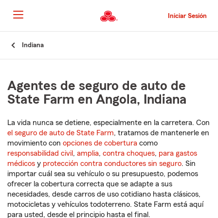
Pasar
al
Iniciar Sesión
contenido
principal
Comienzo
Indiana
del
contenido
principal
Agentes de seguro de auto de
State Farm en Angola, Indiana
La vida nunca se detiene, especialmente en la carretera. Con
el seguro de auto de State Farm
, tratamos de mantenerle en
movimiento con
opciones de cobertura
como
responsabilidad civil
,
amplia
,
contra choques
,
para gastos
médicos
y
protección contra conductores sin seguro
. Sin
importar cuál sea su vehículo o su presupuesto, podemos
ofrecer la cobertura correcta que se adapte a sus
necesidades, desde carros de uso cotidiano hasta clásicos,
motocicletas y vehículos todoterreno. State Farm está aquí
para usted, desde el principio hasta el final.