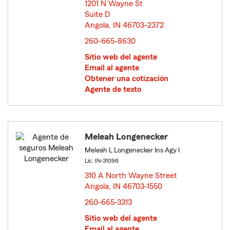
1201 N Wayne St
Suite D
Angola, IN 46703-2372
opens in new window
260-665-8630
Sitio web del agente
Email al agente
Obtener una cotización
Agente de texto
Meleah Longenecker
Meleah L Longenecker Ins Agy I
Lic: IN-31096
310 A North Wayne Street
Angola, IN 46703-1550
opens in new window
260-665-3313
Sitio web del agente
Email al agente