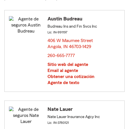
Austin Budreau
Budreau Ins and Fin Svcs Inc
Lic: IN-991197
406 W Maumee Street
Angola, IN 46703-1429
opens in new window
260-665-7777
Sitio web del agente
Email al agente
Obtener una cotización
Agente de texto
Nate Lauer
Nate Lauer Insurance Agcy Inc
Lic: IN-3760121