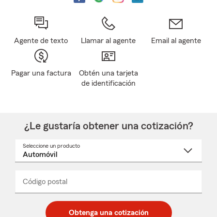
Agente de texto
Llamar al agente
Email al agente
Pagar una factura
Obtén una tarjeta
de identificación
¿Le gustaría obtener una cotización?
Seleccione un producto
Seleccione
un
nombre
de
producto
del
Código postal
Ingresa
Ingresa
_____
menú
un
un
desplegable
código
código
postal
postal
Obtenga una cotización
de
de