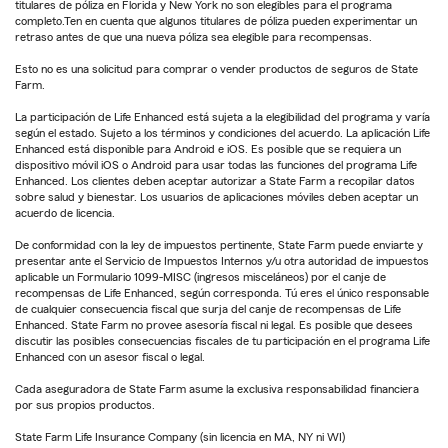
titulares de póliza en Florida y New York no son elegibles para el programa
completo.Ten en cuenta que algunos titulares de póliza pueden experimentar un
retraso antes de que una nueva póliza sea elegible para recompensas.
Esto no es una solicitud para comprar o vender productos de seguros de State
Farm.
La participación de Life Enhanced está sujeta a la elegibilidad del programa y varía
según el estado. Sujeto a los términos y condiciones del acuerdo. La aplicación Life
Enhanced está disponible para Android e iOS. Es posible que se requiera un
dispositivo móvil iOS o Android para usar todas las funciones del programa Life
Enhanced. Los clientes deben aceptar autorizar a State Farm a recopilar datos
sobre salud y bienestar. Los usuarios de aplicaciones móviles deben aceptar un
acuerdo de licencia.
De conformidad con la ley de impuestos pertinente, State Farm puede enviarte y
presentar ante el Servicio de Impuestos Internos y/u otra autoridad de impuestos
aplicable un Formulario 1099-MISC (ingresos misceláneos) por el canje de
recompensas de Life Enhanced, según corresponda. Tú eres el único responsable
de cualquier consecuencia fiscal que surja del canje de recompensas de Life
Enhanced. State Farm no provee asesoría fiscal ni legal. Es posible que desees
discutir las posibles consecuencias fiscales de tu participación en el programa Life
Enhanced con un asesor fiscal o legal.
Cada aseguradora de State Farm asume la exclusiva responsabilidad financiera
por sus propios productos.
State Farm Life Insurance Company (sin licencia en MA, NY ni WI)