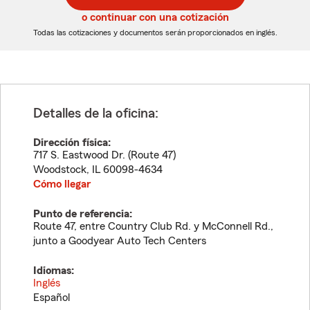
5
5
o continuar con una cotización
dígitos
dígitos
Todas las cotizaciones y documentos serán proporcionados en inglés.
Detalles de la oficina:
Dirección física:
717 S. Eastwood Dr. (Route 47)
Woodstock
,
IL
60098-4634
Cómo llegar
Punto de referencia:
Route 47, entre Country Club Rd. y McConnell Rd.,
junto a Goodyear Auto Tech Centers
Idiomas:
Inglés
Español