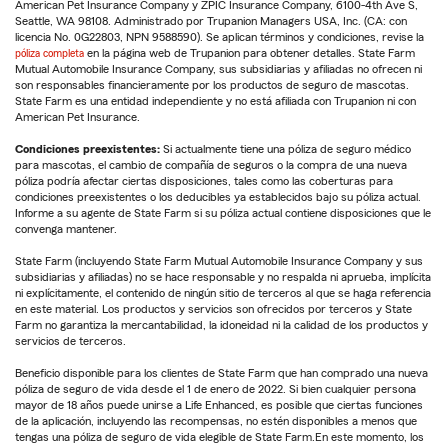
American Pet Insurance Company y ZPIC Insurance Company, 6100-4th Ave S,
Seattle, WA 98108. Administrado por Trupanion Managers USA, Inc. (CA: con
licencia No. 0G22803, NPN 9588590). Se aplican términos y condiciones, revise la
póliza completa
en la página web de Trupanion para obtener detalles. State Farm
Mutual Automobile Insurance Company, sus subsidiarias y afiliadas no ofrecen ni
son responsables financieramente por los productos de seguro de mascotas.
State Farm es una entidad independiente y no está afiliada con Trupanion ni con
American Pet Insurance.
Condiciones preexistentes:
Si actualmente tiene una póliza de seguro médico
para mascotas, el cambio de compañía de seguros o la compra de una nueva
póliza podría afectar ciertas disposiciones, tales como las coberturas para
condiciones preexistentes o los deducibles ya establecidos bajo su póliza actual.
Informe a su agente de State Farm si su póliza actual contiene disposiciones que le
convenga mantener.
State Farm (incluyendo State Farm Mutual Automobile Insurance Company y sus
subsidiarias y afiliadas) no se hace responsable y no respalda ni aprueba, implícita
ni explícitamente, el contenido de ningún sitio de terceros al que se haga referencia
en este material. Los productos y servicios son ofrecidos por terceros y State
Farm no garantiza la mercantabilidad, la idoneidad ni la calidad de los productos y
servicios de terceros.
Beneficio disponible para los clientes de State Farm que han comprado una nueva
póliza de seguro de vida desde el 1 de enero de 2022. Si bien cualquier persona
mayor de 18 años puede unirse a Life Enhanced, es posible que ciertas funciones
de la aplicación, incluyendo las recompensas, no estén disponibles a menos que
tengas una póliza de seguro de vida elegible de State Farm.En este momento, los