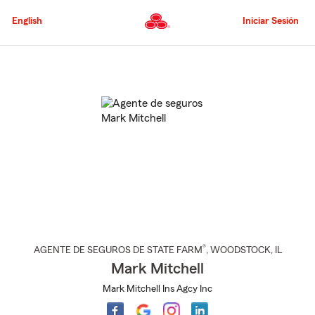
Pasar
al
English
Iniciar Sesión
contenido
principal
Comienzo
del
contenido
principal
®
AGENTE DE SEGUROS DE STATE FARM
,
WOODSTOCK
, IL
Mark Mitchell
Mark Mitchell Ins Agcy Inc