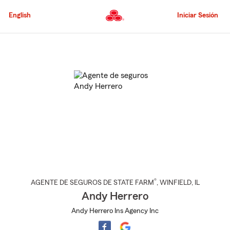
Pasar
al
English
Iniciar Sesión
contenido
principal
Comienzo
del
contenido
principal
®
AGENTE DE SEGUROS DE STATE FARM
,
WINFIELD
, IL
Andy Herrero
Andy Herrero Ins Agency Inc