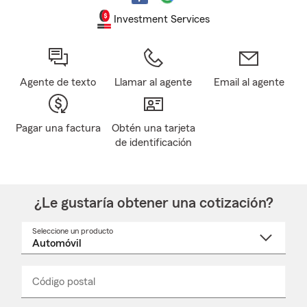
Investment Services
Agente de texto
Llamar al agente
Email al agente
Pagar una factura
Obtén una tarjeta
de identificación
¿Le gustaría obtener una cotización?
Seleccione un producto
Seleccione
un
nombre
de
producto
del
Código postal
Ingresa
Ingresa
_____
menú
un
un
desplegable
código
código