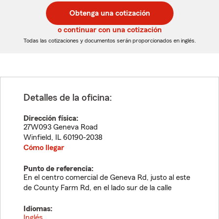
postal
postal
Obtenga una cotización
de
de
5
5
o continuar con una cotización
dígitos
dígitos
Todas las cotizaciones y documentos serán proporcionados en inglés.
Detalles de la oficina:
Dirección física:
27W093 Geneva Road
Winfield
,
IL
60190-2038
Cómo llegar
Punto de referencia:
En el centro comercial de Geneva Rd, justo al este
de County Farm Rd, en el lado sur de la calle
Idiomas:
Inglés