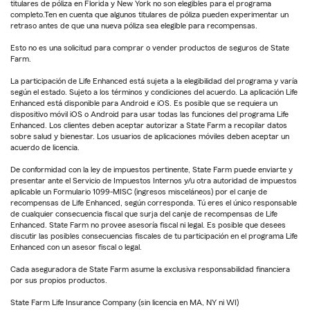
titulares de póliza en Florida y New York no son elegibles para el programa
completo.Ten en cuenta que algunos titulares de póliza pueden experimentar un
retraso antes de que una nueva póliza sea elegible para recompensas.
Esto no es una solicitud para comprar o vender productos de seguros de State
Farm.
La participación de Life Enhanced está sujeta a la elegibilidad del programa y varía
según el estado. Sujeto a los términos y condiciones del acuerdo. La aplicación Life
Enhanced está disponible para Android e iOS. Es posible que se requiera un
dispositivo móvil iOS o Android para usar todas las funciones del programa Life
Enhanced. Los clientes deben aceptar autorizar a State Farm a recopilar datos
sobre salud y bienestar. Los usuarios de aplicaciones móviles deben aceptar un
acuerdo de licencia.
De conformidad con la ley de impuestos pertinente, State Farm puede enviarte y
presentar ante el Servicio de Impuestos Internos y/u otra autoridad de impuestos
aplicable un Formulario 1099-MISC (ingresos misceláneos) por el canje de
recompensas de Life Enhanced, según corresponda. Tú eres el único responsable
de cualquier consecuencia fiscal que surja del canje de recompensas de Life
Enhanced. State Farm no provee asesoría fiscal ni legal. Es posible que desees
discutir las posibles consecuencias fiscales de tu participación en el programa Life
Enhanced con un asesor fiscal o legal.
Cada aseguradora de State Farm asume la exclusiva responsabilidad financiera
por sus propios productos.
State Farm Life Insurance Company (sin licencia en MA, NY ni WI)