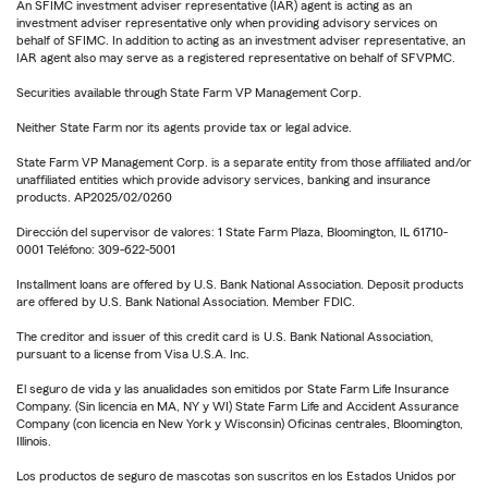
An SFIMC investment adviser representative (IAR) agent is acting as an
investment adviser representative only when providing advisory services on
behalf of SFIMC. In addition to acting as an investment adviser representative, an
IAR agent also may serve as a registered representative on behalf of SFVPMC.
Securities available through State Farm VP Management Corp.
Neither State Farm nor its agents provide tax or legal advice.
State Farm VP Management Corp. is a separate entity from those affiliated and/or
unaffiliated entities which provide advisory services, banking and insurance
products. AP2025/02/0260
Dirección del supervisor de valores: 1 State Farm Plaza, Bloomington, IL 61710-
0001 Teléfono: 309-622-5001
Installment loans are offered by U.S. Bank National Association. Deposit products
are offered by U.S. Bank National Association. Member FDIC.
The creditor and issuer of this credit card is U.S. Bank National Association,
pursuant to a license from Visa U.S.A. Inc.
El seguro de vida y las anualidades son emitidos por State Farm Life Insurance
Company. (Sin licencia en MA, NY y WI) State Farm Life and Accident Assurance
Company (con licencia en New York y Wisconsin) Oficinas centrales, Bloomington,
Illinois.
Los productos de seguro de mascotas son suscritos en los Estados Unidos por