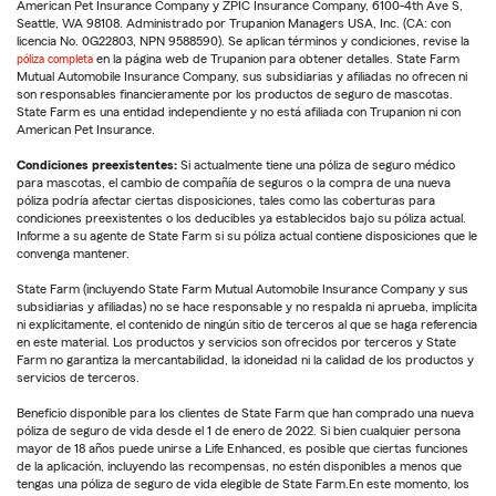
American Pet Insurance Company y ZPIC Insurance Company, 6100-4th Ave S,
Seattle, WA 98108. Administrado por Trupanion Managers USA, Inc. (CA: con
licencia No. 0G22803, NPN 9588590). Se aplican términos y condiciones, revise la
póliza completa
en la página web de Trupanion para obtener detalles. State Farm
Mutual Automobile Insurance Company, sus subsidiarias y afiliadas no ofrecen ni
son responsables financieramente por los productos de seguro de mascotas.
State Farm es una entidad independiente y no está afiliada con Trupanion ni con
American Pet Insurance.
Condiciones preexistentes:
Si actualmente tiene una póliza de seguro médico
para mascotas, el cambio de compañía de seguros o la compra de una nueva
póliza podría afectar ciertas disposiciones, tales como las coberturas para
condiciones preexistentes o los deducibles ya establecidos bajo su póliza actual.
Informe a su agente de State Farm si su póliza actual contiene disposiciones que le
convenga mantener.
State Farm (incluyendo State Farm Mutual Automobile Insurance Company y sus
subsidiarias y afiliadas) no se hace responsable y no respalda ni aprueba, implícita
ni explícitamente, el contenido de ningún sitio de terceros al que se haga referencia
en este material. Los productos y servicios son ofrecidos por terceros y State
Farm no garantiza la mercantabilidad, la idoneidad ni la calidad de los productos y
servicios de terceros.
Beneficio disponible para los clientes de State Farm que han comprado una nueva
póliza de seguro de vida desde el 1 de enero de 2022. Si bien cualquier persona
mayor de 18 años puede unirse a Life Enhanced, es posible que ciertas funciones
de la aplicación, incluyendo las recompensas, no estén disponibles a menos que
tengas una póliza de seguro de vida elegible de State Farm.En este momento, los