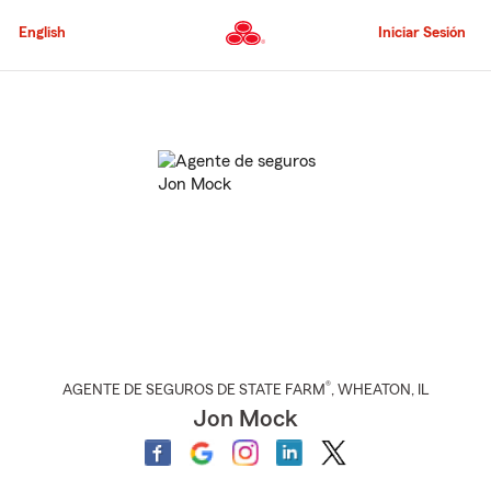
Pasar
al
English
Iniciar Sesión
contenido
principal
Comienzo
del
contenido
principal
®
AGENTE DE SEGUROS DE STATE FARM
,
WHEATON
, IL
Jon Mock