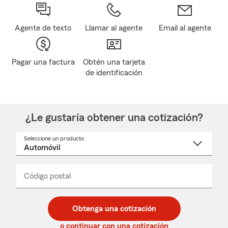
Agente de texto
Llamar al agente
Email al agente
Pagar una factura
Obtén una tarjeta
de identificación
¿Le gustaría obtener una cotización?
Seleccione un producto
Seleccione
un
nombre
de
producto
del
Código postal
Ingresa
Ingresa
_____
menú
un
un
desplegable
código
código
postal
postal
Obtenga una cotización
de
de
5
5
o continuar con una cotización