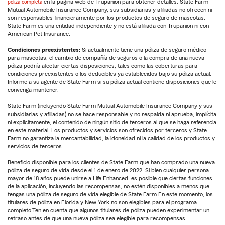
póliza completa
en la página web de Trupanion para obtener detalles. State Farm
Mutual Automobile Insurance Company, sus subsidiarias y afiliadas no ofrecen ni
son responsables financieramente por los productos de seguro de mascotas.
State Farm es una entidad independiente y no está afiliada con Trupanion ni con
American Pet Insurance.
Condiciones preexistentes:
Si actualmente tiene una póliza de seguro médico
para mascotas, el cambio de compañía de seguros o la compra de una nueva
póliza podría afectar ciertas disposiciones, tales como las coberturas para
condiciones preexistentes o los deducibles ya establecidos bajo su póliza actual.
Informe a su agente de State Farm si su póliza actual contiene disposiciones que le
convenga mantener.
State Farm (incluyendo State Farm Mutual Automobile Insurance Company y sus
subsidiarias y afiliadas) no se hace responsable y no respalda ni aprueba, implícita
ni explícitamente, el contenido de ningún sitio de terceros al que se haga referencia
en este material. Los productos y servicios son ofrecidos por terceros y State
Farm no garantiza la mercantabilidad, la idoneidad ni la calidad de los productos y
servicios de terceros.
Beneficio disponible para los clientes de State Farm que han comprado una nueva
póliza de seguro de vida desde el 1 de enero de 2022. Si bien cualquier persona
mayor de 18 años puede unirse a Life Enhanced, es posible que ciertas funciones
de la aplicación, incluyendo las recompensas, no estén disponibles a menos que
tengas una póliza de seguro de vida elegible de State Farm.En este momento, los
titulares de póliza en Florida y New York no son elegibles para el programa
completo.Ten en cuenta que algunos titulares de póliza pueden experimentar un
retraso antes de que una nueva póliza sea elegible para recompensas.