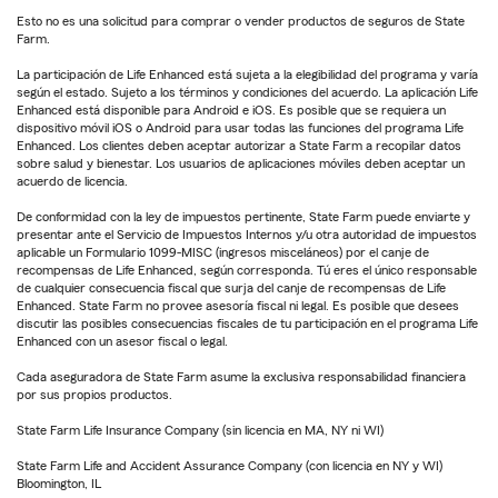
Esto no es una solicitud para comprar o vender productos de seguros de State
Farm.
La participación de Life Enhanced está sujeta a la elegibilidad del programa y varía
según el estado. Sujeto a los términos y condiciones del acuerdo. La aplicación Life
Enhanced está disponible para Android e iOS. Es posible que se requiera un
dispositivo móvil iOS o Android para usar todas las funciones del programa Life
Enhanced. Los clientes deben aceptar autorizar a State Farm a recopilar datos
sobre salud y bienestar. Los usuarios de aplicaciones móviles deben aceptar un
acuerdo de licencia.
De conformidad con la ley de impuestos pertinente, State Farm puede enviarte y
presentar ante el Servicio de Impuestos Internos y/u otra autoridad de impuestos
aplicable un Formulario 1099-MISC (ingresos misceláneos) por el canje de
recompensas de Life Enhanced, según corresponda. Tú eres el único responsable
de cualquier consecuencia fiscal que surja del canje de recompensas de Life
Enhanced. State Farm no provee asesoría fiscal ni legal. Es posible que desees
discutir las posibles consecuencias fiscales de tu participación en el programa Life
Enhanced con un asesor fiscal o legal.
Cada aseguradora de State Farm asume la exclusiva responsabilidad financiera
por sus propios productos.
State Farm Life Insurance Company (sin licencia en MA, NY ni WI)
State Farm Life and Accident Assurance Company (con licencia en NY y WI)
Bloomington, IL