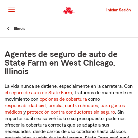
Pasar
al
Iniciar Sesión
contenido
principal
Comienzo
Illinois
del
contenido
principal
Agentes de seguro de auto de
State Farm en West Chicago,
Illinois
La vida nunca se detiene, especialmente en la carretera. Con
el seguro de auto de State Farm
, tratamos de mantenerle en
movimiento con
opciones de cobertura
como
responsabilidad civil
,
amplia
,
contra choques
,
para gastos
médicos
y
protección contra conductores sin seguro
. Sin
importar cuál sea su vehículo o su presupuesto, podemos
ofrecer la cobertura correcta que se adapte a sus
necesidades, desde carros de uso cotidiano hasta clásicos,