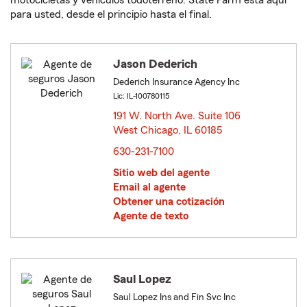
motocicletas y vehículos todoterreno. State Farm está aquí
para usted, desde el principio hasta el final.
Jason Dederich
Dederich Insurance Agency Inc
Lic: IL-100780115
191 W. North Ave. Suite 106
West Chicago, IL 60185
opens in new window
630-231-7100
Sitio web del agente
Email al agente
Obtener una cotización
Agente de texto
Saul Lopez
Saul Lopez Ins and Fin Svc Inc