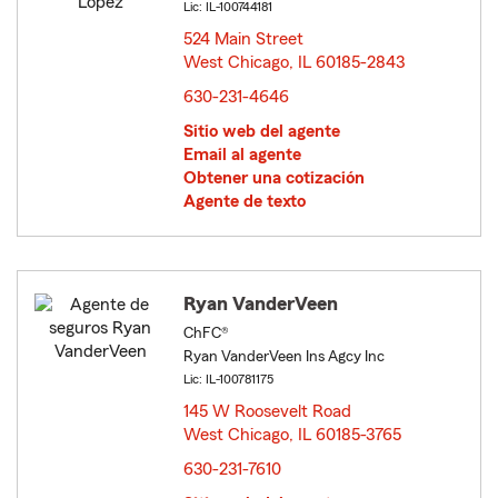
Lic: IL-100744181
524 Main Street
West Chicago, IL 60185-2843
opens in new window
630-231-4646
Sitio web del agente
Email al agente
Obtener una cotización
Agente de texto
Ryan VanderVeen
ChFC®
Ryan VanderVeen Ins Agcy Inc
Lic: IL-100781175
145 W Roosevelt Road
West Chicago, IL 60185-3765
opens in new window
630-231-7610