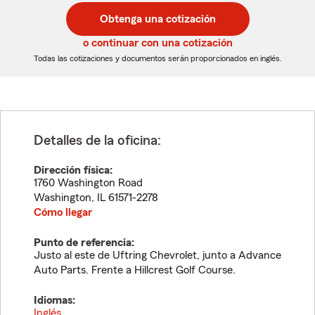
postal
postal
Obtenga una cotización
de
de
5
5
o continuar con una cotización
dígitos
dígitos
Todas las cotizaciones y documentos serán proporcionados en inglés.
Detalles de la oficina:
Dirección física:
1760 Washington Road
Washington
,
IL
61571-2278
Cómo llegar
Punto de referencia:
Justo al este de Uftring Chevrolet, junto a Advance
Auto Parts. Frente a Hillcrest Golf Course.
Idiomas:
Inglés