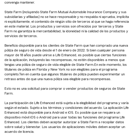
convenga mantener.
State Farm (incluyendo State Farm Mutual Automobile Insurance Company y sus
subsidiarias y afiliadas) no se hace responsable y no respalda ni aprueba, implícita
ni explícitamente, el contenido de ningún sitio de terceros al que se haga referencia
en este material. Los productos y servicios son ofrecidos por terceros y State
Farm no garantiza la mercantabilidad, la idoneidad ni la calidad de los productos y
servicios de terceros.
Beneficio disponible para los clientes de State Farm que han comprado una nueva
póliza de seguro de vida desde el 1 de enero de 2022. Si bien cualquier persona
mayor de 18 años puede unirse a Life Enhanced, es posible que ciertas funciones
de la aplicación, incluyendo las recompensas, no estén disponibles a menos que
tengas una póliza de seguro de vida elegible de State Farm.En este momento, los
titulares de póliza en Florida y New York no son elegibles para el programa
completo.Ten en cuenta que algunos titulares de póliza pueden experimentar un
retraso antes de que una nueva póliza sea elegible para recompensas.
Esto no es una solicitud para comprar o vender productos de seguros de State
Farm.
La participación de Life Enhanced está sujeta a la elegibilidad del programa y varía
según el estado. Sujeto a los términos y condiciones del acuerdo. La aplicación Life
Enhanced está disponible para Android e iOS. Es posible que se requiera un
dispositivo móvil iOS o Android para usar todas las funciones del programa Life
Enhanced. Los clientes deben aceptar autorizar a State Farm a recopilar datos
sobre salud y bienestar. Los usuarios de aplicaciones móviles deben aceptar un
acuerdo de licencia.