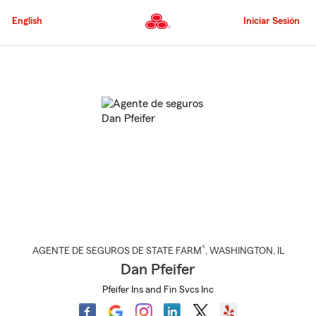
Pasar
al
English
Iniciar Sesión
contenido
principal
Comienzo
del
contenido
principal
®
AGENTE DE SEGUROS DE STATE FARM
,
WASHINGTON
, IL
Dan Pfeifer
Pfeifer Ins and Fin Svcs Inc