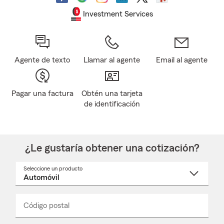
Investment Services
Agente de texto
Llamar al agente
Email al agente
Pagar una factura
Obtén una tarjeta
de identificación
¿Le gustaría obtener una cotización?
Seleccione un producto
Seleccione
un
nombre
de
producto
del
Código postal
Ingresa
Ingresa
_____
menú
un
un
desplegable
código
código