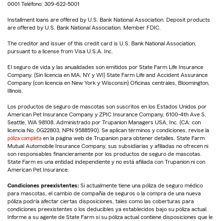
0001 Teléfono: 309-622-5001
Installment loans are offered by U.S. Bank National Association. Deposit products
are offered by U.S. Bank National Association. Member FDIC.
The creditor and issuer of this credit card is U.S. Bank National Association,
pursuant to a license from Visa U.S.A. Inc.
El seguro de vida y las anualidades son emitidos por State Farm Life Insurance
Company. (Sin licencia en MA, NY y WI) State Farm Life and Accident Assurance
Company (con licencia en New York y Wisconsin) Oficinas centrales, Bloomington,
Illinois.
Los productos de seguro de mascotas son suscritos en los Estados Unidos por
American Pet Insurance Company y ZPIC Insurance Company, 6100-4th Ave S,
Seattle, WA 98108. Administrado por Trupanion Managers USA, Inc. (CA: con
licencia No. 0G22803, NPN 9588590). Se aplican términos y condiciones, revise la
póliza completa
en la página web de Trupanion para obtener detalles. State Farm
Mutual Automobile Insurance Company, sus subsidiarias y afiliadas no ofrecen ni
son responsables financieramente por los productos de seguro de mascotas.
State Farm es una entidad independiente y no está afiliada con Trupanion ni con
American Pet Insurance.
Condiciones preexistentes:
Si actualmente tiene una póliza de seguro médico
para mascotas, el cambio de compañía de seguros o la compra de una nueva
póliza podría afectar ciertas disposiciones, tales como las coberturas para
condiciones preexistentes o los deducibles ya establecidos bajo su póliza actual.
Informe a su agente de State Farm si su póliza actual contiene disposiciones que le