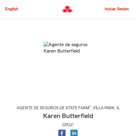
Pasar
al
English
Iniciar Sesión
contenido
principal
Comienzo
del
contenido
principal
®
AGENTE DE SEGUROS DE STATE FARM
,
VILLA PARK
, IL
Karen Butterfield
CPCU®