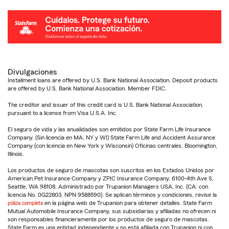
Divulgaciones
Installment loans are offered by U.S. Bank National Association. Deposit products
are offered by U.S. Bank National Association. Member FDIC.
The creditor and issuer of this credit card is U.S. Bank National Association,
pursuant to a license from Visa U.S.A. Inc.
El seguro de vida y las anualidades son emitidos por State Farm Life Insurance
Company. (Sin licencia en MA, NY y WI) State Farm Life and Accident Assurance
Company (con licencia en New York y Wisconsin) Oficinas centrales, Bloomington,
Illinois.
Los productos de seguro de mascotas son suscritos en los Estados Unidos por
American Pet Insurance Company y ZPIC Insurance Company, 6100-4th Ave S,
Seattle, WA 98108. Administrado por Trupanion Managers USA, Inc. (CA: con
licencia No. 0G22803, NPN 9588590). Se aplican términos y condiciones, revise la
póliza completa
en la página web de Trupanion para obtener detalles. State Farm
Mutual Automobile Insurance Company, sus subsidiarias y afiliadas no ofrecen ni
son responsables financieramente por los productos de seguro de mascotas.
State Farm es una entidad independiente y no está afiliada con Trupanion ni con