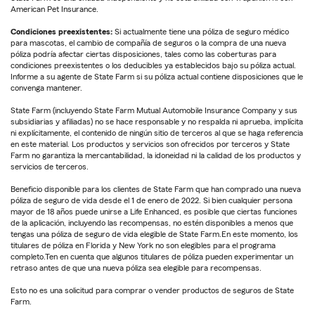
American Pet Insurance.
Condiciones preexistentes:
Si actualmente tiene una póliza de seguro médico
para mascotas, el cambio de compañía de seguros o la compra de una nueva
póliza podría afectar ciertas disposiciones, tales como las coberturas para
condiciones preexistentes o los deducibles ya establecidos bajo su póliza actual.
Informe a su agente de State Farm si su póliza actual contiene disposiciones que le
convenga mantener.
State Farm (incluyendo State Farm Mutual Automobile Insurance Company y sus
subsidiarias y afiliadas) no se hace responsable y no respalda ni aprueba, implícita
ni explícitamente, el contenido de ningún sitio de terceros al que se haga referencia
en este material. Los productos y servicios son ofrecidos por terceros y State
Farm no garantiza la mercantabilidad, la idoneidad ni la calidad de los productos y
servicios de terceros.
Beneficio disponible para los clientes de State Farm que han comprado una nueva
póliza de seguro de vida desde el 1 de enero de 2022. Si bien cualquier persona
mayor de 18 años puede unirse a Life Enhanced, es posible que ciertas funciones
de la aplicación, incluyendo las recompensas, no estén disponibles a menos que
tengas una póliza de seguro de vida elegible de State Farm.En este momento, los
titulares de póliza en Florida y New York no son elegibles para el programa
completo.Ten en cuenta que algunos titulares de póliza pueden experimentar un
retraso antes de que una nueva póliza sea elegible para recompensas.
Esto no es una solicitud para comprar o vender productos de seguros de State
Farm.