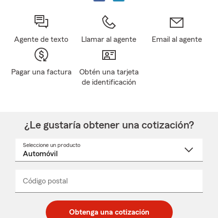
Agente de texto
Llamar al agente
Email al agente
Pagar una factura
Obtén una tarjeta
de identificación
¿Le gustaría obtener una cotización?
Seleccione un producto
Seleccione
un
nombre
de
producto
del
Código postal
Ingresa
Ingresa
_____
menú
un
un
desplegable
código
código
postal
postal
Obtenga una cotización
de
de