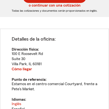
5
5
o continuar con una cotización
dígitos
dígitos
Todas las cotizaciones y documentos serán proporcionados en inglés.
Detalles de la oficina:
Dirección física:
100 E Roosevelt Rd
Suite 30
Villa Park
,
IL
60181
Cómo llegar
Punto de referencia:
Estamos en el centro comercial Courtyard, frente a
Pete's Market.
Idiomas:
Inglés