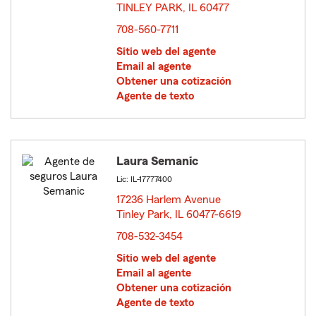
TINLEY PARK, IL 60477
opens in new window
708-560-7711
Sitio web del agente
Email al agente
Obtener una cotización
Agente de texto
Laura Semanic
Lic: IL-17777400
17236 Harlem Avenue
Tinley Park, IL 60477-6619
opens in new window
708-532-3454
Sitio web del agente
Email al agente
Obtener una cotización
Agente de texto