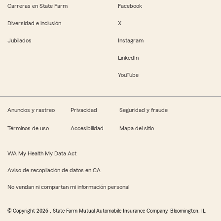
Carreras en State Farm
Facebook
Diversidad e inclusión
X
Jubilados
Instagram
LinkedIn
YouTube
Anuncios y rastreo
Privacidad
Seguridad y fraude
Términos de uso
Accesibilidad
Mapa del sitio
WA My Health My Data Act
Aviso de recopilación de datos en CA
No vendan ni compartan mi información personal
© Copyright
2026
, State Farm Mutual Automobile Insurance Company, Bloomington, IL