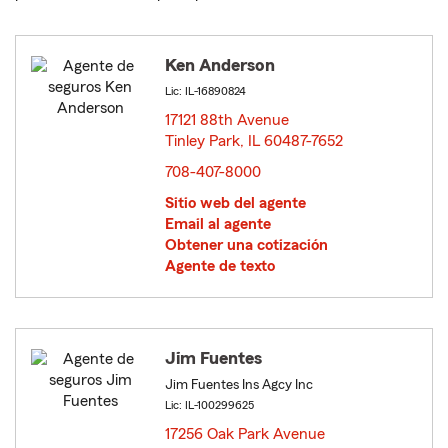
Ken Anderson
Lic: IL-16890824
17121 88th Avenue
Tinley Park, IL 60487-7652
opens in new window
708-407-8000
Sitio web del agente
Email al agente
Obtener una cotización
Agente de texto
Jim Fuentes
Jim Fuentes Ins Agcy Inc
Lic: IL-100299625
17256 Oak Park Avenue