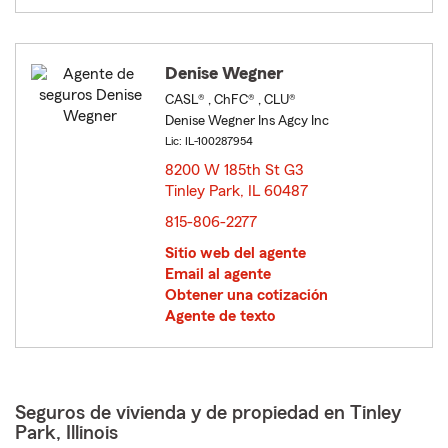
Denise Wegner
CASL® , ChFC® , CLU®
Denise Wegner Ins Agcy Inc
Lic: IL-100287954
8200 W 185th St G3
Tinley Park, IL 60487
opens in new window
815-806-2277
Sitio web del agente
Email al agente
Obtener una cotización
Agente de texto
Seguros de vivienda y de propiedad en Tinley
Park, Illinois