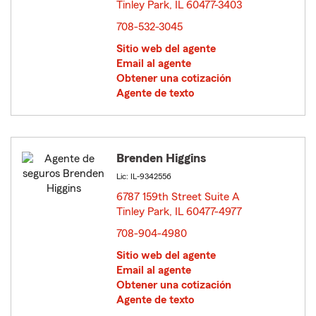
Tinley Park, IL 60477-3403
opens in new window
708-532-3045
Sitio web del agente
Email al agente
Obtener una cotización
Agente de texto
Brenden Higgins
Lic: IL-9342556
6787 159th Street Suite A
Tinley Park, IL 60477-4977
opens in new window
708-904-4980
Sitio web del agente
Email al agente
Obtener una cotización
Agente de texto