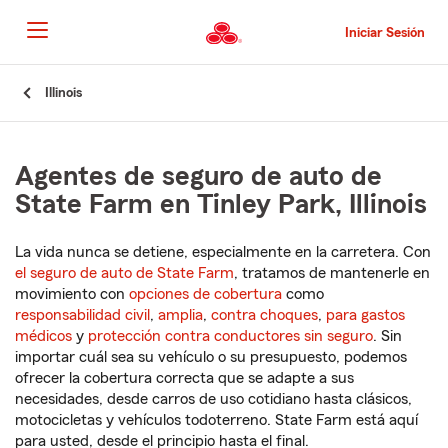
Pasar
al
Iniciar Sesión
contenido
principal
Comienzo
Illinois
del
contenido
principal
Agentes de seguro de auto de
State Farm en Tinley Park, Illinois
La vida nunca se detiene, especialmente en la carretera. Con
el seguro de auto de State Farm
, tratamos de mantenerle en
movimiento con
opciones de cobertura
como
responsabilidad civil
,
amplia
,
contra choques
,
para gastos
médicos
y
protección contra conductores sin seguro
. Sin
importar cuál sea su vehículo o su presupuesto, podemos
ofrecer la cobertura correcta que se adapte a sus
necesidades, desde carros de uso cotidiano hasta clásicos,
motocicletas y vehículos todoterreno. State Farm está aquí
para usted, desde el principio hasta el final.