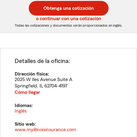
postal
postal
Obtenga una cotización
de
de
5
5
o continuar con una cotización
dígitos
dígitos
Todas las cotizaciones y documentos serán proporcionados en inglés.
Detalles de la oficina:
Dirección física:
2025 W Iles Avenue Suite A
Springfield
,
IL
62704-4197
Cómo llegar
Idiomas:
Inglés
Sitio web:
www.myillinoisinsurance.com