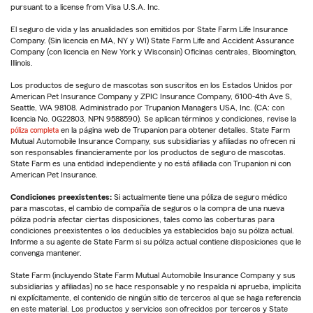
pursuant to a license from Visa U.S.A. Inc.
El seguro de vida y las anualidades son emitidos por State Farm Life Insurance
Company. (Sin licencia en MA, NY y WI) State Farm Life and Accident Assurance
Company (con licencia en New York y Wisconsin) Oficinas centrales, Bloomington,
Illinois.
Los productos de seguro de mascotas son suscritos en los Estados Unidos por
American Pet Insurance Company y ZPIC Insurance Company, 6100-4th Ave S,
Seattle, WA 98108. Administrado por Trupanion Managers USA, Inc. (CA: con
licencia No. 0G22803, NPN 9588590). Se aplican términos y condiciones, revise la
póliza completa
en la página web de Trupanion para obtener detalles. State Farm
Mutual Automobile Insurance Company, sus subsidiarias y afiliadas no ofrecen ni
son responsables financieramente por los productos de seguro de mascotas.
State Farm es una entidad independiente y no está afiliada con Trupanion ni con
American Pet Insurance.
Condiciones preexistentes:
Si actualmente tiene una póliza de seguro médico
para mascotas, el cambio de compañía de seguros o la compra de una nueva
póliza podría afectar ciertas disposiciones, tales como las coberturas para
condiciones preexistentes o los deducibles ya establecidos bajo su póliza actual.
Informe a su agente de State Farm si su póliza actual contiene disposiciones que le
convenga mantener.
State Farm (incluyendo State Farm Mutual Automobile Insurance Company y sus
subsidiarias y afiliadas) no se hace responsable y no respalda ni aprueba, implícita
ni explícitamente, el contenido de ningún sitio de terceros al que se haga referencia
en este material. Los productos y servicios son ofrecidos por terceros y State