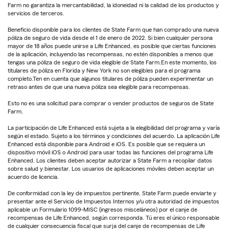
Farm no garantiza la mercantabilidad, la idoneidad ni la calidad de los productos y
servicios de terceros.
Beneficio disponible para los clientes de State Farm que han comprado una nueva
póliza de seguro de vida desde el 1 de enero de 2022. Si bien cualquier persona
mayor de 18 años puede unirse a Life Enhanced, es posible que ciertas funciones
de la aplicación, incluyendo las recompensas, no estén disponibles a menos que
tengas una póliza de seguro de vida elegible de State Farm.En este momento, los
titulares de póliza en Florida y New York no son elegibles para el programa
completo.Ten en cuenta que algunos titulares de póliza pueden experimentar un
retraso antes de que una nueva póliza sea elegible para recompensas.
Esto no es una solicitud para comprar o vender productos de seguros de State
Farm.
La participación de Life Enhanced está sujeta a la elegibilidad del programa y varía
según el estado. Sujeto a los términos y condiciones del acuerdo. La aplicación Life
Enhanced está disponible para Android e iOS. Es posible que se requiera un
dispositivo móvil iOS o Android para usar todas las funciones del programa Life
Enhanced. Los clientes deben aceptar autorizar a State Farm a recopilar datos
sobre salud y bienestar. Los usuarios de aplicaciones móviles deben aceptar un
acuerdo de licencia.
De conformidad con la ley de impuestos pertinente, State Farm puede enviarte y
presentar ante el Servicio de Impuestos Internos y/u otra autoridad de impuestos
aplicable un Formulario 1099-MISC (ingresos misceláneos) por el canje de
recompensas de Life Enhanced, según corresponda. Tú eres el único responsable
de cualquier consecuencia fiscal que surja del canje de recompensas de Life