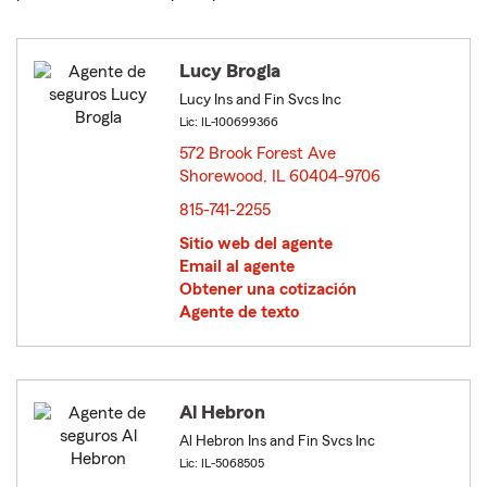
Lucy Brogla
Lucy Ins and Fin Svcs Inc
Lic: IL-100699366
572 Brook Forest Ave
Shorewood, IL 60404-9706
opens in new window
815-741-2255
Sitio web del agente
Email al agente
Obtener una cotización
Agente de texto
Al Hebron
Al Hebron Ins and Fin Svcs Inc
Lic: IL-5068505