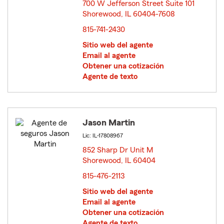
700 W Jefferson Street Suite 101
Shorewood, IL 60404-7608
opens in new window
815-741-2430
Sitio web del agente
Email al agente
Obtener una cotización
Agente de texto
Jason Martin
Lic: IL-17808967
852 Sharp Dr Unit M
Shorewood, IL 60404
opens in new window
815-476-2113
Sitio web del agente
Email al agente
Obtener una cotización
Agente de texto