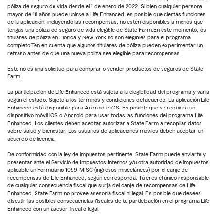
póliza de seguro de vida desde el 1 de enero de 2022. Si bien cualquier persona
mayor de 18 años puede unirse a Life Enhanced, es posible que ciertas funciones
de la aplicación, incluyendo las recompensas, no estén disponibles a menos que
tengas una póliza de seguro de vida elegible de State Farm.En este momento, los
titulares de póliza en Florida y New York no son elegibles para el programa
completo.Ten en cuenta que algunos titulares de póliza pueden experimentar un
retraso antes de que una nueva póliza sea elegible para recompensas.
Esto no es una solicitud para comprar o vender productos de seguros de State
Farm.
La participación de Life Enhanced está sujeta a la elegibilidad del programa y varía
según el estado. Sujeto a los términos y condiciones del acuerdo. La aplicación Life
Enhanced está disponible para Android e iOS. Es posible que se requiera un
dispositivo móvil iOS o Android para usar todas las funciones del programa Life
Enhanced. Los clientes deben aceptar autorizar a State Farm a recopilar datos
sobre salud y bienestar. Los usuarios de aplicaciones móviles deben aceptar un
acuerdo de licencia.
De conformidad con la ley de impuestos pertinente, State Farm puede enviarte y
presentar ante el Servicio de Impuestos Internos y/u otra autoridad de impuestos
aplicable un Formulario 1099-MISC (ingresos misceláneos) por el canje de
recompensas de Life Enhanced, según corresponda. Tú eres el único responsable
de cualquier consecuencia fiscal que surja del canje de recompensas de Life
Enhanced. State Farm no provee asesoría fiscal ni legal. Es posible que desees
discutir las posibles consecuencias fiscales de tu participación en el programa Life
Enhanced con un asesor fiscal o legal.