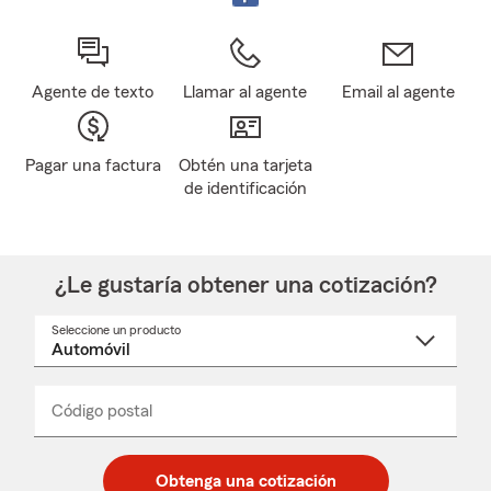
Agente de texto
Llamar al agente
Email al agente
Pagar una factura
Obtén una tarjeta
de identificación
¿Le gustaría obtener una cotización?
Seleccione un producto
Seleccione
un
nombre
de
producto
del
Código postal
Ingresa
Ingresa
_____
menú
un
un
desplegable
código
código
postal
postal
Obtenga una cotización
de
de