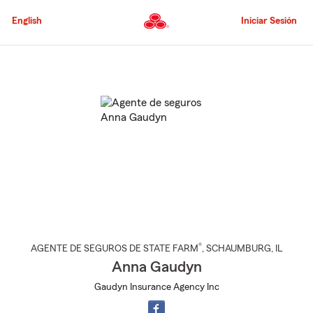
Pasar
al
English
Iniciar Sesión
contenido
principal
Comienzo
del
contenido
principal
®
AGENTE DE SEGUROS DE STATE FARM
,
SCHAUMBURG
, IL
Anna Gaudyn
Gaudyn Insurance Agency Inc