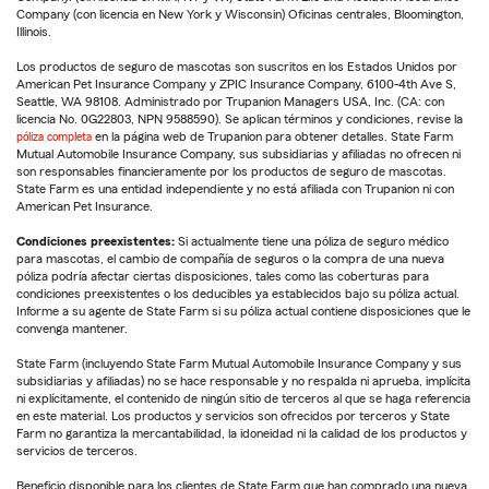
Company (con licencia en New York y Wisconsin) Oficinas centrales, Bloomington,
Illinois.
Los productos de seguro de mascotas son suscritos en los Estados Unidos por
American Pet Insurance Company y ZPIC Insurance Company, 6100-4th Ave S,
Seattle, WA 98108. Administrado por Trupanion Managers USA, Inc. (CA: con
licencia No. 0G22803, NPN 9588590). Se aplican términos y condiciones, revise la
póliza completa
en la página web de Trupanion para obtener detalles. State Farm
Mutual Automobile Insurance Company, sus subsidiarias y afiliadas no ofrecen ni
son responsables financieramente por los productos de seguro de mascotas.
State Farm es una entidad independiente y no está afiliada con Trupanion ni con
American Pet Insurance.
Condiciones preexistentes:
Si actualmente tiene una póliza de seguro médico
para mascotas, el cambio de compañía de seguros o la compra de una nueva
póliza podría afectar ciertas disposiciones, tales como las coberturas para
condiciones preexistentes o los deducibles ya establecidos bajo su póliza actual.
Informe a su agente de State Farm si su póliza actual contiene disposiciones que le
convenga mantener.
State Farm (incluyendo State Farm Mutual Automobile Insurance Company y sus
subsidiarias y afiliadas) no se hace responsable y no respalda ni aprueba, implícita
ni explícitamente, el contenido de ningún sitio de terceros al que se haga referencia
en este material. Los productos y servicios son ofrecidos por terceros y State
Farm no garantiza la mercantabilidad, la idoneidad ni la calidad de los productos y
servicios de terceros.
Beneficio disponible para los clientes de State Farm que han comprado una nueva