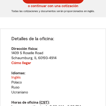
5
5
o continuar con una cotización
dígitos
dígitos
Todas las cotizaciones y documentos serán proporcionados en inglés.
Detalles de la oficina:
Dirección física:
1409 S Roselle Road
Schaumburg
,
IL
60193-4914
Cómo llegar
Idiomas:
Inglés
Polaco
Ruso
Ucraniano
Horas de oficina (
CST
):