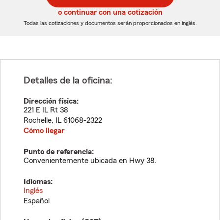
5
5
o continuar con una cotización
dígitos
dígitos
Todas las cotizaciones y documentos serán proporcionados en inglés.
Detalles de la oficina:
Dirección física:
221 E IL Rt 38
Rochelle
,
IL
61068-2322
Cómo llegar
Punto de referencia:
Convenientemente ubicada en Hwy 38.
Idiomas:
Inglés
Español