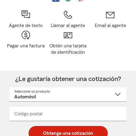
Agente de texto
Llamar al agente
Email al agente
Pagar una factura
Obtén una tarjeta
de identificación
¿Le gustaría obtener una cotización?
Seleccione un producto
Seleccione
un
nombre
de
producto
del
Código postal
Ingresa
Ingresa
_____
menú
un
un
desplegable
código
código
postal
postal
Obtenga una cotización
de
de