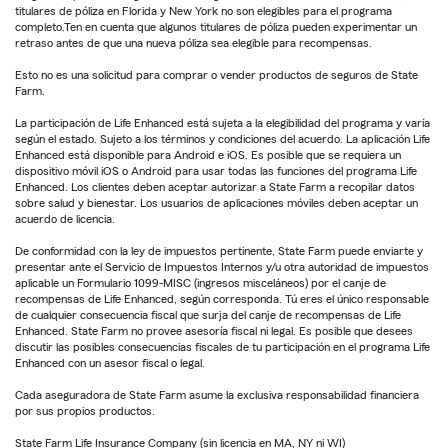
titulares de póliza en Florida y New York no son elegibles para el programa
completo.Ten en cuenta que algunos titulares de póliza pueden experimentar un
retraso antes de que una nueva póliza sea elegible para recompensas.
Esto no es una solicitud para comprar o vender productos de seguros de State
Farm.
La participación de Life Enhanced está sujeta a la elegibilidad del programa y varía
según el estado. Sujeto a los términos y condiciones del acuerdo. La aplicación Life
Enhanced está disponible para Android e iOS. Es posible que se requiera un
dispositivo móvil iOS o Android para usar todas las funciones del programa Life
Enhanced. Los clientes deben aceptar autorizar a State Farm a recopilar datos
sobre salud y bienestar. Los usuarios de aplicaciones móviles deben aceptar un
acuerdo de licencia.
De conformidad con la ley de impuestos pertinente, State Farm puede enviarte y
presentar ante el Servicio de Impuestos Internos y/u otra autoridad de impuestos
aplicable un Formulario 1099-MISC (ingresos misceláneos) por el canje de
recompensas de Life Enhanced, según corresponda. Tú eres el único responsable
de cualquier consecuencia fiscal que surja del canje de recompensas de Life
Enhanced. State Farm no provee asesoría fiscal ni legal. Es posible que desees
discutir las posibles consecuencias fiscales de tu participación en el programa Life
Enhanced con un asesor fiscal o legal.
Cada aseguradora de State Farm asume la exclusiva responsabilidad financiera
por sus propios productos.
State Farm Life Insurance Company (sin licencia en MA, NY ni WI)