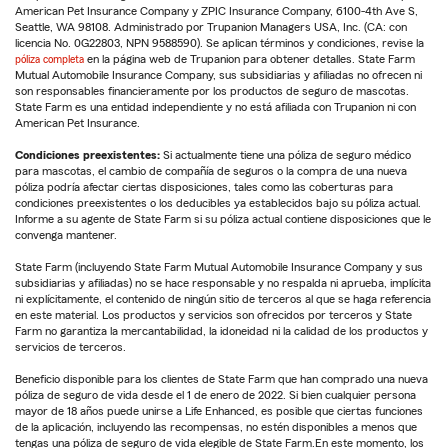
American Pet Insurance Company y ZPIC Insurance Company, 6100-4th Ave S,
Seattle, WA 98108. Administrado por Trupanion Managers USA, Inc. (CA: con
licencia No. 0G22803, NPN 9588590). Se aplican términos y condiciones, revise la
póliza completa
en la página web de Trupanion para obtener detalles. State Farm
Mutual Automobile Insurance Company, sus subsidiarias y afiliadas no ofrecen ni
son responsables financieramente por los productos de seguro de mascotas.
State Farm es una entidad independiente y no está afiliada con Trupanion ni con
American Pet Insurance.
Condiciones preexistentes:
Si actualmente tiene una póliza de seguro médico
para mascotas, el cambio de compañía de seguros o la compra de una nueva
póliza podría afectar ciertas disposiciones, tales como las coberturas para
condiciones preexistentes o los deducibles ya establecidos bajo su póliza actual.
Informe a su agente de State Farm si su póliza actual contiene disposiciones que le
convenga mantener.
State Farm (incluyendo State Farm Mutual Automobile Insurance Company y sus
subsidiarias y afiliadas) no se hace responsable y no respalda ni aprueba, implícita
ni explícitamente, el contenido de ningún sitio de terceros al que se haga referencia
en este material. Los productos y servicios son ofrecidos por terceros y State
Farm no garantiza la mercantabilidad, la idoneidad ni la calidad de los productos y
servicios de terceros.
Beneficio disponible para los clientes de State Farm que han comprado una nueva
póliza de seguro de vida desde el 1 de enero de 2022. Si bien cualquier persona
mayor de 18 años puede unirse a Life Enhanced, es posible que ciertas funciones
de la aplicación, incluyendo las recompensas, no estén disponibles a menos que
tengas una póliza de seguro de vida elegible de State Farm.En este momento, los