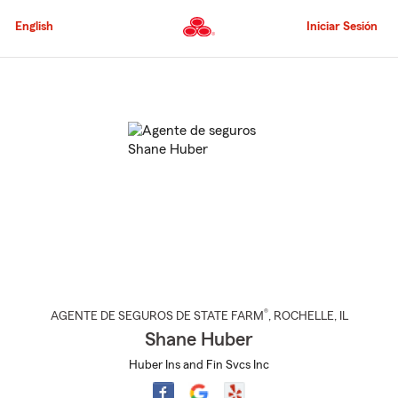
Pasar
al
English
Iniciar Sesión
contenido
principal
Comienzo
del
contenido
principal
®
AGENTE DE SEGUROS DE STATE FARM
,
ROCHELLE
, IL
Shane Huber
Huber Ins and Fin Svcs Inc