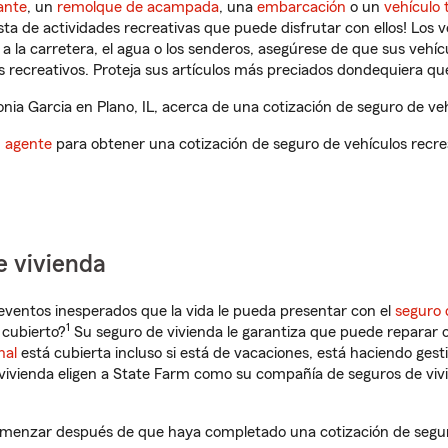
ante
, un
remolque de acampada
, una
embarcación
o un
vehículo 
ista de actividades recreativas que puede disfrutar con ellos! Los 
a la carretera, el agua o los senderos, asegúrese de que sus vehí
 recreativos. Proteja sus artículos más preciados dondequiera qu
ia Garcia en Plano, IL, acerca de una cotización de seguro de veh
n agente
para obtener una cotización de seguro de vehículos recre
e vivienda
eventos inesperados que la vida le pueda presentar con el
seguro 
1
 cubierto?
Su seguro de vivienda le garantiza que puede reparar o
nal
está cubierta incluso si está de vacaciones, está haciendo gest
vivienda eligen a State Farm como su compañía de seguros de viv
comenzar después de que haya completado una cotización de seguro