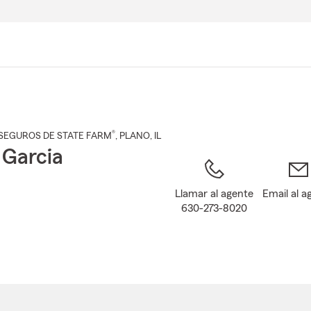
Pasar
al
contenido
principal
®
SEGUROS DE STATE FARM
,
PLANO
, IL
 Garcia
Llamar al agente
Email al a
630-273-8020