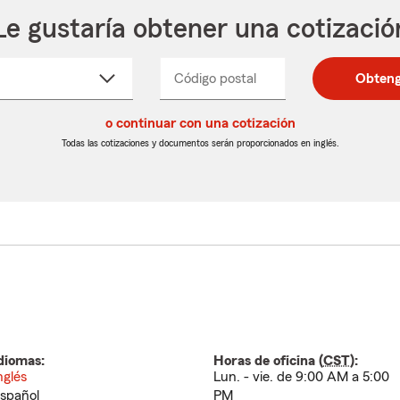
Le gustaría obtener una cotizació
cione
Código postal
Ingresa
Ingresa
Obteng
_____
un
un
re
código
código
cto
o continuar con una cotización
postal
postal
de
de
Todas las cotizaciones y documentos serán proporcionados en inglés.
egable
5
5
dígitos
dígitos
diomas:
Horas de oficina (
CST
):
nglés
Lun. - vie. de 9:00 AM a 5:00
spañol
PM