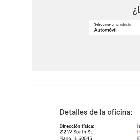
¿
Seleccione un producto
Selec
un
nomb
de
produ
del
menú
despl
Detalles de la oficina:
Dirección física:
I
212 W South St.
I
Plano
,
IL
60545
E