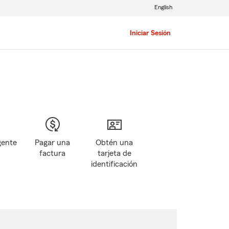
English
Iniciar Sesión
gente
Pagar una
Obtén una
factura
tarjeta de
identificación