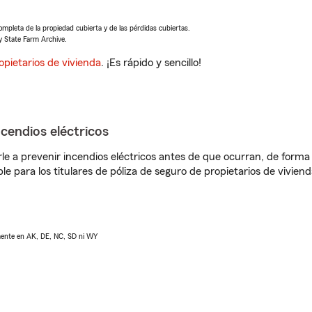
completa de la propiedad cubierta y de las pérdidas cubiertas.
y State Farm Archive.
opietarios de vivienda
. ¡Es rápido y sencillo!
ncendios eléctricos
e a prevenir incendios eléctricos antes de que ocurran, de forma 
le para los titulares de póliza de seguro de propietarios de vivie
lmente en AK, DE, NC, SD ni WY