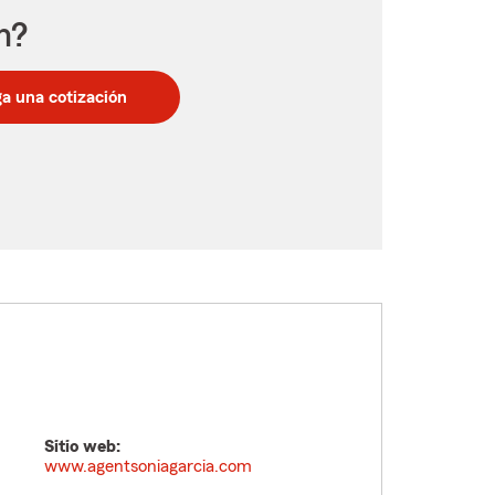
n?
a una cotización
Sitio web:
www.agentsoniagarcia.com