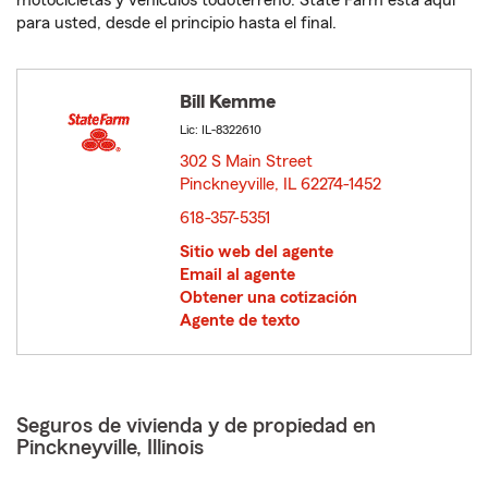
motocicletas y vehículos todoterreno. State Farm está aquí
para usted, desde el principio hasta el final.
Bill Kemme
Lic: IL-8322610
302 S Main Street
Pinckneyville, IL 62274-1452
opens in new window
618-357-5351
Sitio web del agente
Email al agente
Obtener una cotización
Agente de texto
Seguros de vivienda y de propiedad en
Pinckneyville, Illinois