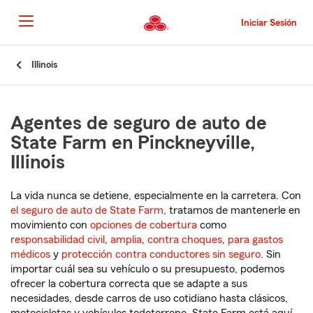
Pasar
al
Iniciar Sesión
contenido
principal
Comienzo
Illinois
del
contenido
principal
Agentes de seguro de auto de
State Farm en Pinckneyville,
Illinois
La vida nunca se detiene, especialmente en la carretera. Con
el seguro de auto de State Farm
, tratamos de mantenerle en
movimiento con
opciones de cobertura
como
responsabilidad civil
,
amplia
,
contra choques
,
para gastos
médicos
y
protección contra conductores sin seguro
. Sin
importar cuál sea su vehículo o su presupuesto, podemos
ofrecer la cobertura correcta que se adapte a sus
necesidades, desde carros de uso cotidiano hasta clásicos,