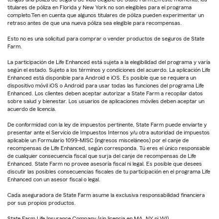
titulares de póliza en Florida y New York no son elegibles para el programa
completo.Ten en cuenta que algunos titulares de póliza pueden experimentar un
retraso antes de que una nueva póliza sea elegible para recompensas.
Esto no es una solicitud para comprar o vender productos de seguros de State
Farm.
La participación de Life Enhanced está sujeta a la elegibilidad del programa y varía
según el estado. Sujeto a los términos y condiciones del acuerdo. La aplicación Life
Enhanced está disponible para Android e iOS. Es posible que se requiera un
dispositivo móvil iOS o Android para usar todas las funciones del programa Life
Enhanced. Los clientes deben aceptar autorizar a State Farm a recopilar datos
sobre salud y bienestar. Los usuarios de aplicaciones móviles deben aceptar un
acuerdo de licencia.
De conformidad con la ley de impuestos pertinente, State Farm puede enviarte y
presentar ante el Servicio de Impuestos Internos y/u otra autoridad de impuestos
aplicable un Formulario 1099-MISC (ingresos misceláneos) por el canje de
recompensas de Life Enhanced, según corresponda. Tú eres el único responsable
de cualquier consecuencia fiscal que surja del canje de recompensas de Life
Enhanced. State Farm no provee asesoría fiscal ni legal. Es posible que desees
discutir las posibles consecuencias fiscales de tu participación en el programa Life
Enhanced con un asesor fiscal o legal.
Cada aseguradora de State Farm asume la exclusiva responsabilidad financiera
por sus propios productos.
State Farm Life Insurance Company (sin licencia en MA, NY ni WI)