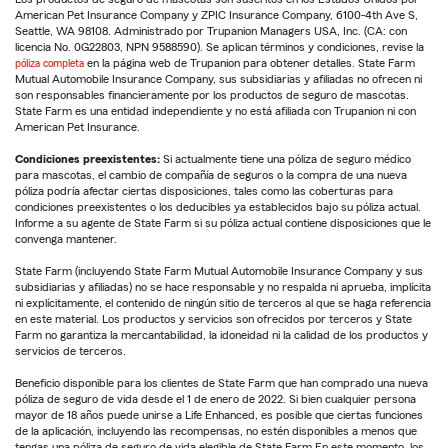
American Pet Insurance Company y ZPIC Insurance Company, 6100-4th Ave S,
Seattle, WA 98108. Administrado por Trupanion Managers USA, Inc. (CA: con
licencia No. 0G22803, NPN 9588590). Se aplican términos y condiciones, revise la
póliza completa
en la página web de Trupanion para obtener detalles. State Farm
Mutual Automobile Insurance Company, sus subsidiarias y afiliadas no ofrecen ni
son responsables financieramente por los productos de seguro de mascotas.
State Farm es una entidad independiente y no está afiliada con Trupanion ni con
American Pet Insurance.
Condiciones preexistentes:
Si actualmente tiene una póliza de seguro médico
para mascotas, el cambio de compañía de seguros o la compra de una nueva
póliza podría afectar ciertas disposiciones, tales como las coberturas para
condiciones preexistentes o los deducibles ya establecidos bajo su póliza actual.
Informe a su agente de State Farm si su póliza actual contiene disposiciones que le
convenga mantener.
State Farm (incluyendo State Farm Mutual Automobile Insurance Company y sus
subsidiarias y afiliadas) no se hace responsable y no respalda ni aprueba, implícita
ni explícitamente, el contenido de ningún sitio de terceros al que se haga referencia
en este material. Los productos y servicios son ofrecidos por terceros y State
Farm no garantiza la mercantabilidad, la idoneidad ni la calidad de los productos y
servicios de terceros.
Beneficio disponible para los clientes de State Farm que han comprado una nueva
póliza de seguro de vida desde el 1 de enero de 2022. Si bien cualquier persona
mayor de 18 años puede unirse a Life Enhanced, es posible que ciertas funciones
de la aplicación, incluyendo las recompensas, no estén disponibles a menos que
tengas una póliza de seguro de vida elegible de State Farm.En este momento, los