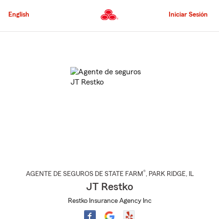
Pasar
al
English
Iniciar Sesión
contenido
principal
Comienzo
del
contenido
principal
®
AGENTE DE SEGUROS DE STATE FARM
,
PARK RIDGE
, IL
JT Restko
Restko Insurance Agency Inc