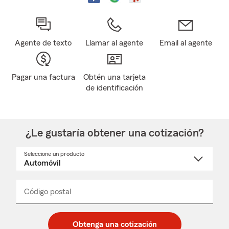
Agente de texto
Llamar al agente
Email al agente
Pagar una factura
Obtén una tarjeta
de identificación
¿Le gustaría obtener una cotización?
Seleccione un producto
Seleccione
un
nombre
de
producto
del
Código postal
Ingresa
Ingresa
_____
menú
un
un
desplegable
código
código
postal
postal
Obtenga una cotización
de
de