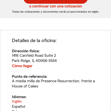
5
5
o continuar con una cotización
dígitos
dígitos
Todas las cotizaciones y documentos serán proporcionados en inglés.
Detalles de la oficina:
Dirección física:
1416 Canfield Road Suite 2
Park Ridge
,
IL
60068-5554
Cómo llegar
Punto de referencia:
A media milla de Presence Resurrection, frente a
House of Cakes
Idiomas:
Inglés
Español