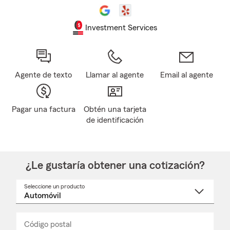
Investment Services
Agente de texto
Llamar al agente
Email al agente
Pagar una factura
Obtén una tarjeta
de identificación
¿Le gustaría obtener una cotización?
Seleccione un producto
Seleccione
un
nombre
de
producto
del
Código postal
Ingresa
Ingresa
_____
menú