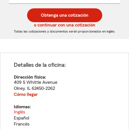
un
un
desplegable
código
código
postal
postal
Obtenga una cotización
de
de
5
5
o continuar con una cotización
dígitos
dígitos
Todas las cotizaciones y documentos serán proporcionados en inglés.
Detalles de la oficina:
Dirección física:
409 S Whittle Avenue
Olney
,
IL
62450-2262
Cómo llegar
Idiomas:
Inglés
Español
Francés