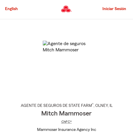
Pasar
al
English
Iniciar Sesión
contenido
principal
Comienzo
del
contenido
principal
®
AGENTE DE SEGUROS DE STATE FARM
,
OLNEY
, IL
Mitch Mammoser
ChFC®
Mammoser Insurance Agency Inc