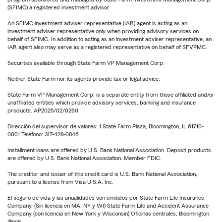
(SFIMC) a registered investment advisor.
An SFIMC investment adviser representative (IAR) agent is acting as an
investment adviser representative only when providing advisory services on
behalf of SFIMC. In addition to acting as an investment adviser representative, an
IAR agent also may serve as a registered representative on behalf of SFVPMC.
Securities available through State Farm VP Management Corp.
Neither State Farm nor its agents provide tax or legal advice.
State Farm VP Management Corp. is a separate entity from those affiliated and/or
unaffiliated entities which provide advisory services, banking and insurance
products. AP2025/02/0260
Dirección del supervisor de valores: 1 State Farm Plaza, Bloomington, IL 61710-
0001 Teléfono: 317-428-0846
Installment loans are offered by U.S. Bank National Association. Deposit products
are offered by U.S. Bank National Association. Member FDIC.
The creditor and issuer of this credit card is U.S. Bank National Association,
pursuant to a license from Visa U.S.A. Inc.
El seguro de vida y las anualidades son emitidos por State Farm Life Insurance
Company. (Sin licencia en MA, NY y WI) State Farm Life and Accident Assurance
Company (con licencia en New York y Wisconsin) Oficinas centrales, Bloomington,
Illinois.