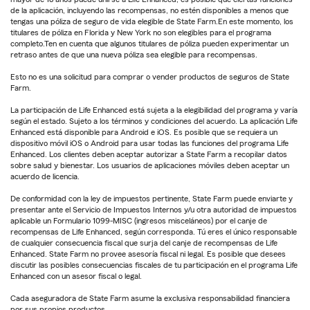
de la aplicación, incluyendo las recompensas, no estén disponibles a menos que
tengas una póliza de seguro de vida elegible de State Farm.En este momento, los
titulares de póliza en Florida y New York no son elegibles para el programa
completo.Ten en cuenta que algunos titulares de póliza pueden experimentar un
retraso antes de que una nueva póliza sea elegible para recompensas.
Esto no es una solicitud para comprar o vender productos de seguros de State
Farm.
La participación de Life Enhanced está sujeta a la elegibilidad del programa y varía
según el estado. Sujeto a los términos y condiciones del acuerdo. La aplicación Life
Enhanced está disponible para Android e iOS. Es posible que se requiera un
dispositivo móvil iOS o Android para usar todas las funciones del programa Life
Enhanced. Los clientes deben aceptar autorizar a State Farm a recopilar datos
sobre salud y bienestar. Los usuarios de aplicaciones móviles deben aceptar un
acuerdo de licencia.
De conformidad con la ley de impuestos pertinente, State Farm puede enviarte y
presentar ante el Servicio de Impuestos Internos y/u otra autoridad de impuestos
aplicable un Formulario 1099-MISC (ingresos misceláneos) por el canje de
recompensas de Life Enhanced, según corresponda. Tú eres el único responsable
de cualquier consecuencia fiscal que surja del canje de recompensas de Life
Enhanced. State Farm no provee asesoría fiscal ni legal. Es posible que desees
discutir las posibles consecuencias fiscales de tu participación en el programa Life
Enhanced con un asesor fiscal o legal.
Cada aseguradora de State Farm asume la exclusiva responsabilidad financiera
por sus propios productos.