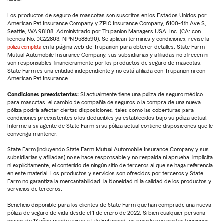
Los productos de seguro de mascotas son suscritos en los Estados Unidos por
American Pet Insurance Company y ZPIC Insurance Company, 6100-4th Ave S,
Seattle, WA 98108. Administrado por Trupanion Managers USA, Inc. (CA: con
licencia No. 0G22803, NPN 9588590). Se aplican términos y condiciones, revise la
póliza completa
en la página web de Trupanion para obtener detalles. State Farm
Mutual Automobile Insurance Company, sus subsidiarias y afiliadas no ofrecen ni
son responsables financieramente por los productos de seguro de mascotas.
State Farm es una entidad independiente y no está afiliada con Trupanion ni con
American Pet Insurance.
Condiciones preexistentes:
Si actualmente tiene una póliza de seguro médico
para mascotas, el cambio de compañía de seguros o la compra de una nueva
póliza podría afectar ciertas disposiciones, tales como las coberturas para
condiciones preexistentes o los deducibles ya establecidos bajo su póliza actual.
Informe a su agente de State Farm si su póliza actual contiene disposiciones que le
convenga mantener.
State Farm (incluyendo State Farm Mutual Automobile Insurance Company y sus
subsidiarias y afiliadas) no se hace responsable y no respalda ni aprueba, implícita
ni explícitamente, el contenido de ningún sitio de terceros al que se haga referencia
en este material. Los productos y servicios son ofrecidos por terceros y State
Farm no garantiza la mercantabilidad, la idoneidad ni la calidad de los productos y
servicios de terceros.
Beneficio disponible para los clientes de State Farm que han comprado una nueva
póliza de seguro de vida desde el 1 de enero de 2022. Si bien cualquier persona
mayor de 18 años puede unirse a Life Enhanced, es posible que ciertas funciones