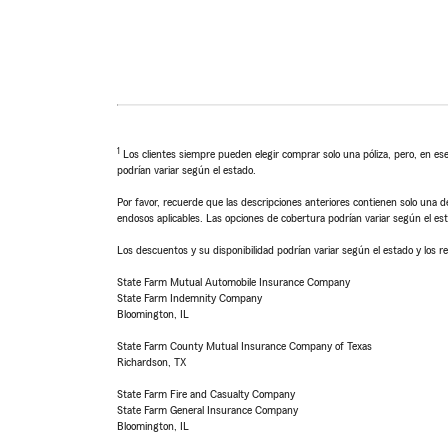
1
Los clientes siempre pueden elegir comprar solo una póliza, pero, en ese
podrían variar según el estado.
Por favor, recuerde que las descripciones anteriores contienen solo una de
endosos aplicables. Las opciones de cobertura podrían variar según el es
Los descuentos y su disponibilidad podrían variar según el estado y los re
State Farm Mutual Automobile Insurance Company
State Farm Indemnity Company
Bloomington, IL
State Farm County Mutual Insurance Company of Texas
Richardson, TX
State Farm Fire and Casualty Company
State Farm General Insurance Company
Bloomington, IL