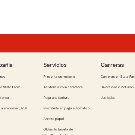
añía
Servicios
Carreras
anos
Presenta un reclamo
Carreras en State Fa
e State Farm
Asistencia en la carretera
Diversidad e inclusión
Prensa
Paga una factura
Jubilados
 a empresa (B2B)
Inscríbete en pago automático
Ahorra papel
Obtén tu tarjeta de