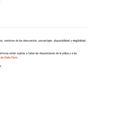
s
s, nombres de los descuentos, porcentajes, disponibilidad y elegibilidad
turas están sujetas a todas las disposiciones de la póliza y a los
 de State Farm
.
s.