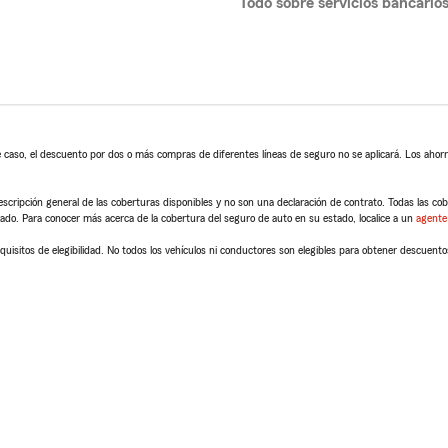
Todo sobre servicios bancario
 caso, el descuento por dos o más compras de diferentes líneas de seguro no se aplicará. Los ahorro
scripción general de las coberturas disponibles y no son una declaración de contrato. Todas las cober
tado. Para conocer más acerca de la cobertura del seguro de auto en su estado, localice a un
agente
quisitos de elegibilidad. No todos los vehículos ni conductores son elegibles para obtener descuento