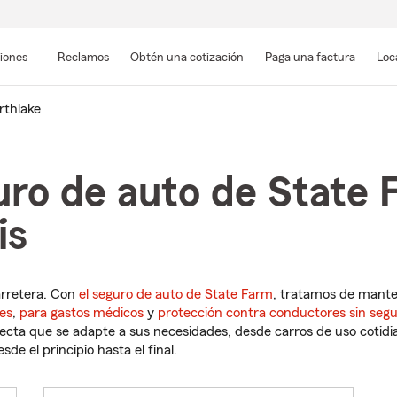
Pasar
al
siones
Reclamos
Obtén una cotización
Paga una factura
Loc
contenido
principal
rthlake
uro de auto de State 
is
arretera. Con
el seguro de auto de State Farm
, tratamos de mant
es
,
para gastos médicos
y
protección contra conductores sin seg
cta que se adapte a sus necesidades, desde carros de uso cotidian
de el principio hasta el final.