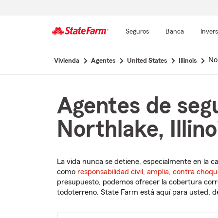
Seguros
Banca
Inver
Comienzo
No
Vivienda
Agentes
United States
Illinois
del
contenido
principal
Agentes de seg
Northlake, Illino
La vida nunca se detiene, especialmente en la c
como
responsabilidad civil
,
amplia
,
contra choqu
presupuesto, podemos ofrecer la cobertura corre
todoterreno. State Farm está aquí para usted, des