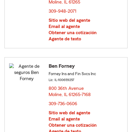
Moline, IL 61265
opens in new window
309-948-2071
Sitio web del agente
Email al agente
Obtener una cotización
Agente de texto
Ben Forney
Forney Ins and Fin Svcs Inc
Lic: IL-100659257
800 36th Avenue
Moline, IL 61265-7168
opens in new window
309-736-0606
Sitio web del agente
Email al agente
Obtener una cotización
Agente de texto