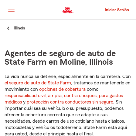
Pasar
al
Iniciar Sesión
contenido
principal
Comienzo
Illinois
del
contenido
principal
Agentes de seguro de auto de
State Farm en Moline, Illinois
La vida nunca se detiene, especialmente en la carretera. Con
el seguro de auto de State Farm
, tratamos de mantenerle en
movimiento con
opciones de cobertura
como
responsabilidad civil
,
amplia
,
contra choques
,
para gastos
médicos
y
protección contra conductores sin seguro
. Sin
importar cuál sea su vehículo o su presupuesto, podemos
ofrecer la cobertura correcta que se adapte a sus
necesidades, desde carros de uso cotidiano hasta clásicos,
motocicletas y vehículos todoterreno. State Farm está aquí
para usted, desde el principio hasta el final.