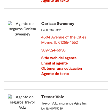
Agente de texto
Carissa Sweeney
Lic: IL-21405197
4604 Avenue of the Cities
Moline, IL 61265-4552
opens in new window
309-524-6930
Sitio web del agente
Email al agente
Obtener una cotización
Agente de texto
Trevor Volz
Trevor Volz Insurance Agcy Inc
Lic: IL-100745636