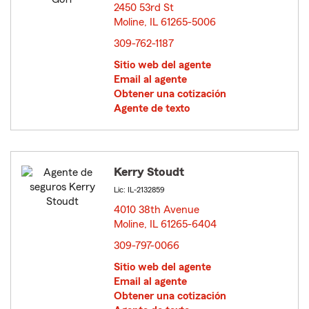
2450 53rd St
Moline, IL 61265-5006
opens in new window
309-762-1187
Sitio web del agente
Email al agente
Obtener una cotización
Agente de texto
Kerry Stoudt
Lic: IL-2132859
4010 38th Avenue
Moline, IL 61265-6404
opens in new window
309-797-0066
Sitio web del agente
Email al agente
Obtener una cotización