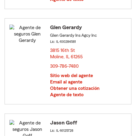
Glen Gerardy
Glen Gerardy Ins Agcy Inc
Lic: IL-100284581
3815 16th St
Moline, IL 61265
opens in new window
309-786-7480
Sitio web del agente
Email al agente
Obtener una cotización
Agente de texto
Jason Goff
Lic: IL-16125728