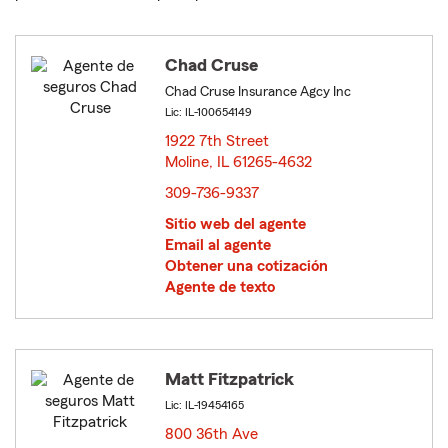
Chad Cruse
Chad Cruse Insurance Agcy Inc
Lic: IL-100654149
1922 7th Street
Moline, IL 61265-4632
opens in new window
309-736-9337
Sitio web del agente
Email al agente
Obtener una cotización
Agente de texto
Matt Fitzpatrick
Lic: IL-19454165
800 36th Ave