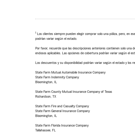
1
Los clientes siempre pueden elegir comprar solo una póliza, pero, en ese
podrían variar según el estado.
Por favor, recuerde que las descripciones anteriores contienen solo una de
endosos aplicables. Las opciones de cobertura podrían variar según el es
Los descuentos y su disponibilidad podrían variar según el estado y los re
State Farm Mutual Automobile Insurance Company
State Farm Indemnity Company
Bloomington, IL
State Farm County Mutual Insurance Company of Texas
Richardson, TX
State Farm Fire and Casualty Company
State Farm General Insurance Company
Bloomington, IL
State Farm Florida Insurance Company
Tallahassee, FL