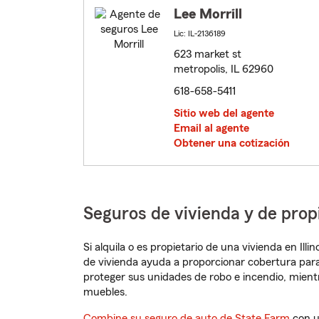
Lee Morrill
Lic: IL-2136189
623 market st
metropolis, IL 62960
618-658-5411
Sitio web del agente
Email al agente
Obtener una cotización
Seguros de vivienda y de propi
Si alquila o es propietario de una vivienda en Il
de vivienda ayuda a proporcionar cobertura para
proteger sus unidades de robo e incendio, mien
muebles.
Combine su seguro de auto de State Farm
con u