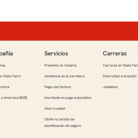
añía
Servicios
Carreras
anos
Presenta un reclamo
Carreras en State Fa
e State Farm
Asistencia en la carretera
Diversidad e inclusión
Prensa
Paga una factura
Jubilados
 a empresa (B2B)
Inscríbete en pago automático
Ahorra papel
Obtén tu tarjeta de
identificación de seguro