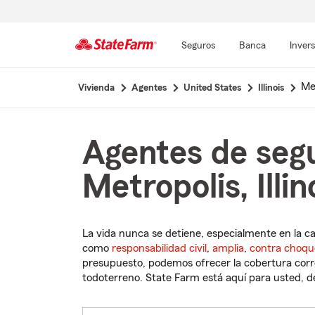
Seguros
Banca
Inver
Comienzo
Me
Vivienda
Agentes
United States
Illinois
del
contenido
principal
Agentes de seg
Metropolis, Illin
La vida nunca se detiene, especialmente en la c
como
responsabilidad civil
,
amplia
,
contra choqu
presupuesto, podemos ofrecer la cobertura corre
todoterreno. State Farm está aquí para usted, des