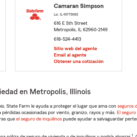
Camaran Simpson
Lic: IL-19775983
616 E 5th Street
Metropolis, IL 62960-2149
618-524-4413
Sitio web del agente
Email al agente
Obtener una cotización
edad en Metropolis, Illinois
linois, State Farm le ayuda a proteger el lugar que ama con
seguros d
 pérdidas ocasionadas por viento, granizo, rayos y más.
El seguro
tras que
el seguro de inquilinos
puede ayudar a salvaguardar pertene
1
na póliza de seguro de vivienda o de inquilinos y podría ahorrar
.