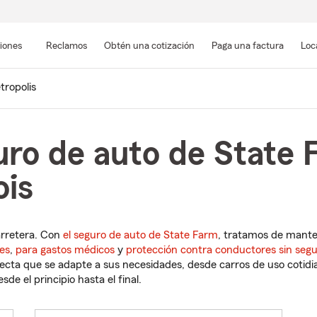
Pasar
al
siones
Reclamos
Obtén una cotización
Paga una factura
Loc
contenido
principal
tropolis
uro de auto de State 
ois
arretera. Con
el seguro de auto de State Farm
, tratamos de mant
es
,
para gastos médicos
y
protección contra conductores sin seg
cta que se adapte a sus necesidades, desde carros de uso cotidian
de el principio hasta el final.