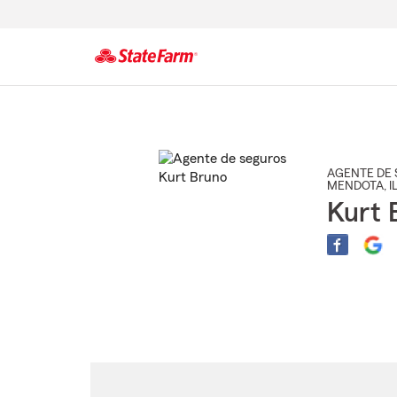
Comienzo
del
contenido
principal
AGENTE DE 
MENDOTA
, I
Kurt 