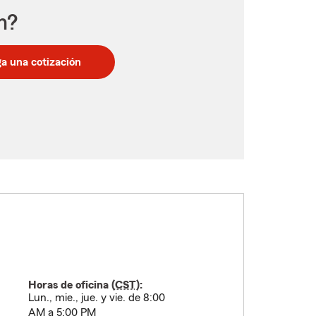
n?
a una cotización
Horas de oficina (
CST
):
Lun., mie., jue. y vie. de 8:00
AM a 5:00 PM