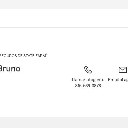
Pasar
al
contenido
principal
®
SEGUROS DE STATE FARM
,
L
Bruno
Llamar al agente
Email al a
815-539-3878