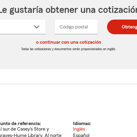
Le gustaría obtener una cotizació
cione
Código postal
Ingresa
Ingresa
Obteng
_____
un
un
re
código
código
cto
o continuar con una cotización
postal
postal
de
de
Todas las cotizaciones y documentos serán proporcionados en inglés.
egable
5
5
dígitos
dígitos
unto de referencia:
Idiomas:
l sur de Casey's Store y
Inglés
raves-Hume Library. Al norte
Español