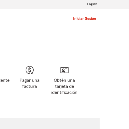
English
Iniciar Sesión
gente
Pagar una
Obtén una
factura
tarjeta de
identificación