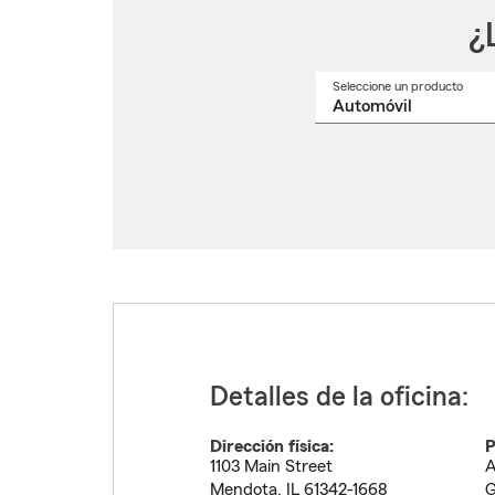
¿
Seleccione un producto
Selec
un
nomb
de
produ
del
menú
despl
Detalles de la oficina:
Dirección física:
P
1103 Main Street
A
Mendota
,
IL
61342-1668
G