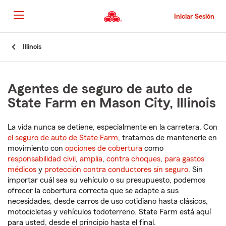
Pasar
al
Iniciar Sesión
contenido
principal
Comienzo
Illinois
del
contenido
principal
Agentes de seguro de auto de
State Farm en Mason City, Illinois
La vida nunca se detiene, especialmente en la carretera. Con
el seguro de auto de State Farm
, tratamos de mantenerle en
movimiento con
opciones de cobertura
como
responsabilidad civil
,
amplia
,
contra choques
,
para gastos
médicos
y
protección contra conductores sin seguro
. Sin
importar cuál sea su vehículo o su presupuesto, podemos
ofrecer la cobertura correcta que se adapte a sus
necesidades, desde carros de uso cotidiano hasta clásicos,
motocicletas y vehículos todoterreno. State Farm está aquí
para usted, desde el principio hasta el final.