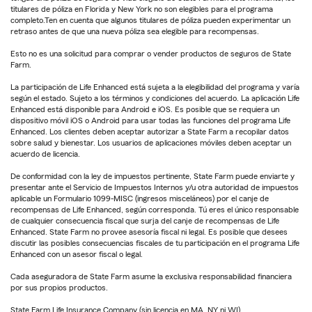
titulares de póliza en Florida y New York no son elegibles para el programa
completo.Ten en cuenta que algunos titulares de póliza pueden experimentar un
retraso antes de que una nueva póliza sea elegible para recompensas.
Esto no es una solicitud para comprar o vender productos de seguros de State
Farm.
La participación de Life Enhanced está sujeta a la elegibilidad del programa y varía
según el estado. Sujeto a los términos y condiciones del acuerdo. La aplicación Life
Enhanced está disponible para Android e iOS. Es posible que se requiera un
dispositivo móvil iOS o Android para usar todas las funciones del programa Life
Enhanced. Los clientes deben aceptar autorizar a State Farm a recopilar datos
sobre salud y bienestar. Los usuarios de aplicaciones móviles deben aceptar un
acuerdo de licencia.
De conformidad con la ley de impuestos pertinente, State Farm puede enviarte y
presentar ante el Servicio de Impuestos Internos y/u otra autoridad de impuestos
aplicable un Formulario 1099-MISC (ingresos misceláneos) por el canje de
recompensas de Life Enhanced, según corresponda. Tú eres el único responsable
de cualquier consecuencia fiscal que surja del canje de recompensas de Life
Enhanced. State Farm no provee asesoría fiscal ni legal. Es posible que desees
discutir las posibles consecuencias fiscales de tu participación en el programa Life
Enhanced con un asesor fiscal o legal.
Cada aseguradora de State Farm asume la exclusiva responsabilidad financiera
por sus propios productos.
State Farm Life Insurance Company (sin licencia en MA, NY ni WI)