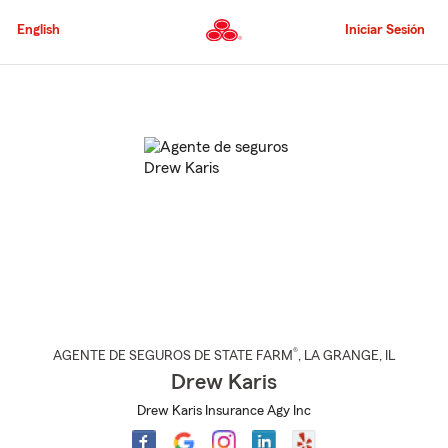
Pasar
al
English
Iniciar Sesión
contenido
principal
Comienzo
del
contenido
principal
®
AGENTE DE SEGUROS DE STATE FARM
,
LA GRANGE
, IL
Drew Karis
Drew Karis Insurance Agy Inc