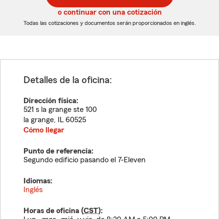
5
5
o continuar con una cotización
dígitos
dígitos
Todas las cotizaciones y documentos serán proporcionados en inglés.
Detalles de la oficina:
Dirección física:
521 s la grange ste 100
la grange
,
IL
60525
Cómo llegar
Punto de referencia:
Segundo edificio pasando el 7-Eleven
Idiomas:
Inglés
Horas de oficina (
CST
):