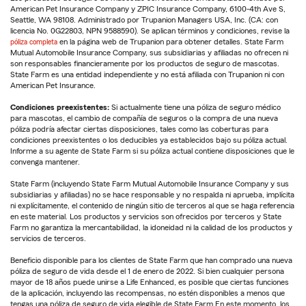
American Pet Insurance Company y ZPIC Insurance Company, 6100-4th Ave S,
Seattle, WA 98108. Administrado por Trupanion Managers USA, Inc. (CA: con
licencia No. 0G22803, NPN 9588590). Se aplican términos y condiciones, revise la
póliza completa
en la página web de Trupanion para obtener detalles. State Farm
Mutual Automobile Insurance Company, sus subsidiarias y afiliadas no ofrecen ni
son responsables financieramente por los productos de seguro de mascotas.
State Farm es una entidad independiente y no está afiliada con Trupanion ni con
American Pet Insurance.
Condiciones preexistentes:
Si actualmente tiene una póliza de seguro médico
para mascotas, el cambio de compañía de seguros o la compra de una nueva
póliza podría afectar ciertas disposiciones, tales como las coberturas para
condiciones preexistentes o los deducibles ya establecidos bajo su póliza actual.
Informe a su agente de State Farm si su póliza actual contiene disposiciones que le
convenga mantener.
State Farm (incluyendo State Farm Mutual Automobile Insurance Company y sus
subsidiarias y afiliadas) no se hace responsable y no respalda ni aprueba, implícita
ni explícitamente, el contenido de ningún sitio de terceros al que se haga referencia
en este material. Los productos y servicios son ofrecidos por terceros y State
Farm no garantiza la mercantabilidad, la idoneidad ni la calidad de los productos y
servicios de terceros.
Beneficio disponible para los clientes de State Farm que han comprado una nueva
póliza de seguro de vida desde el 1 de enero de 2022. Si bien cualquier persona
mayor de 18 años puede unirse a Life Enhanced, es posible que ciertas funciones
de la aplicación, incluyendo las recompensas, no estén disponibles a menos que
tengas una póliza de seguro de vida elegible de State Farm.En este momento, los