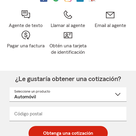
Agente de texto
Llamar al agente
Email al agente
Pagar una factura
Obtén una tarjeta
de identificación
¿Le gustaría obtener una cotización?
Seleccione un producto
Seleccione
un
nombre
de
producto
del
Código postal
Ingresa
Ingresa
_____
menú
un
un
desplegable
código
código
postal
postal
Obtenga una cotización
de
de