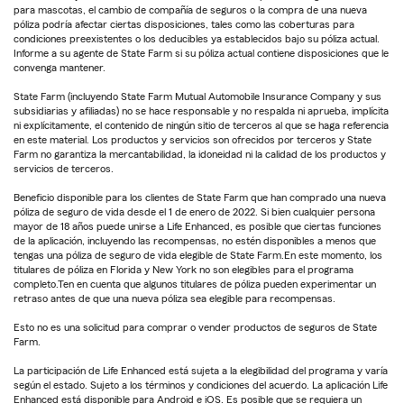
para mascotas, el cambio de compañía de seguros o la compra de una nueva
póliza podría afectar ciertas disposiciones, tales como las coberturas para
condiciones preexistentes o los deducibles ya establecidos bajo su póliza actual.
Informe a su agente de State Farm si su póliza actual contiene disposiciones que le
convenga mantener.
State Farm (incluyendo State Farm Mutual Automobile Insurance Company y sus
subsidiarias y afiliadas) no se hace responsable y no respalda ni aprueba, implícita
ni explícitamente, el contenido de ningún sitio de terceros al que se haga referencia
en este material. Los productos y servicios son ofrecidos por terceros y State
Farm no garantiza la mercantabilidad, la idoneidad ni la calidad de los productos y
servicios de terceros.
Beneficio disponible para los clientes de State Farm que han comprado una nueva
póliza de seguro de vida desde el 1 de enero de 2022. Si bien cualquier persona
mayor de 18 años puede unirse a Life Enhanced, es posible que ciertas funciones
de la aplicación, incluyendo las recompensas, no estén disponibles a menos que
tengas una póliza de seguro de vida elegible de State Farm.En este momento, los
titulares de póliza en Florida y New York no son elegibles para el programa
completo.Ten en cuenta que algunos titulares de póliza pueden experimentar un
retraso antes de que una nueva póliza sea elegible para recompensas.
Esto no es una solicitud para comprar o vender productos de seguros de State
Farm.
La participación de Life Enhanced está sujeta a la elegibilidad del programa y varía
según el estado. Sujeto a los términos y condiciones del acuerdo. La aplicación Life
Enhanced está disponible para Android e iOS. Es posible que se requiera un