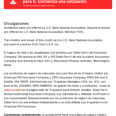
Divulgaciones
Installment loans are offered by U.S. Bank National Association. Deposit products
are offered by U.S. Bank National Association. Member FDIC.
The creditor and issuer of this credit card is U.S. Bank National Association,
pursuant to a license from Visa U.S.A. Inc.
El seguro de vida y las anualidades son emitidos por State Farm Life Insurance
Company. (Sin licencia en MA, NY y WI) State Farm Life and Accident Assurance
Company (con licencia en New York y Wisconsin) Oficinas centrales, Bloomington,
Illinois.
Los productos de seguro de mascotas son suscritos en los Estados Unidos por
American Pet Insurance Company y ZPIC Insurance Company, 6100-4th Ave S,
Seattle, WA 98108. Administrado por Trupanion Managers USA, Inc. (CA: con
licencia No. 0G22803, NPN 9588590). Se aplican términos y condiciones, revise la
póliza completa
en la página web de Trupanion para obtener detalles. State Farm
Mutual Automobile Insurance Company, sus subsidiarias y afiliadas no ofrecen ni
son responsables financieramente por los productos de seguro de mascotas.
State Farm es una entidad independiente y no está afiliada con Trupanion ni con
American Pet Insurance.
Condiciones preexistentes:
Si actualmente tiene una póliza de seguro médico