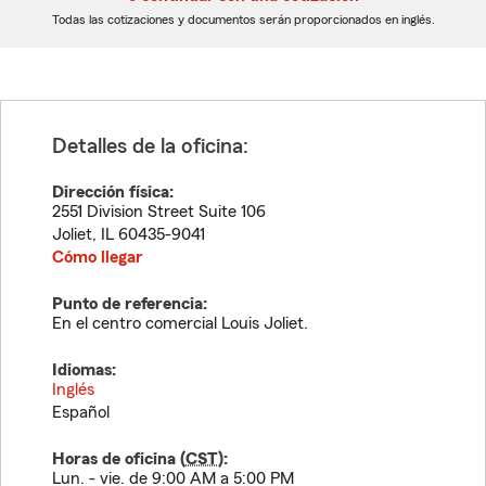
dígitos
dígitos
Todas las cotizaciones y documentos serán proporcionados en inglés.
Detalles de la oficina:
Dirección física:
2551 Division Street Suite 106
Joliet
,
IL
60435-9041
Cómo llegar
Punto de referencia:
En el centro comercial Louis Joliet.
Idiomas:
Inglés
Español
Horas de oficina (
CST
):
Lun. - vie. de 9:00 AM a 5:00 PM