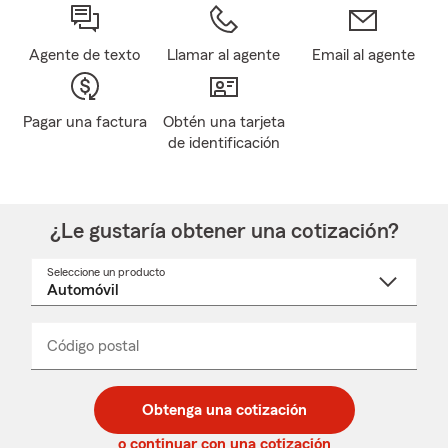
Agente de texto
Llamar al agente
Email al agente
Pagar una factura
Obtén una tarjeta
de identificación
¿Le gustaría obtener una cotización?
Seleccione un producto
Seleccione
un
nombre
de
producto
del
Código postal
Ingresa
Ingresa
_____
menú
un
un
desplegable
código
código
postal
postal
Obtenga una cotización
de
de
5
5
o continuar con una cotización