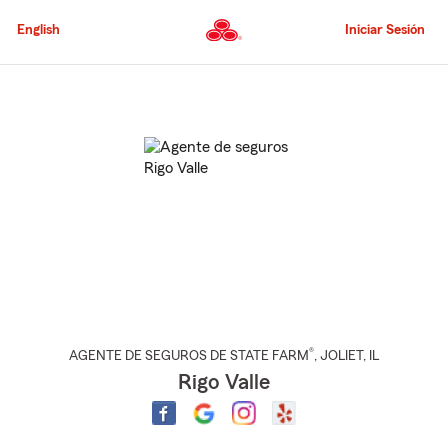
Pasar
al
English
Iniciar Sesión
contenido
principal
Comienzo
del
contenido
principal
®
AGENTE DE SEGUROS DE STATE FARM
,
JOLIET
, IL
Rigo Valle