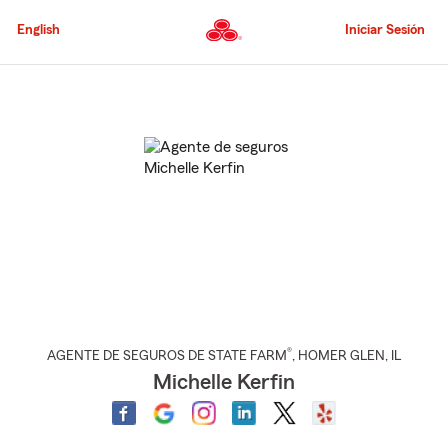
Pasar
al
English
Iniciar Sesión
contenido
principal
Comienzo
del
contenido
principal
®
AGENTE DE SEGUROS DE STATE FARM
,
HOMER GLEN
, IL
Michelle Kerfin