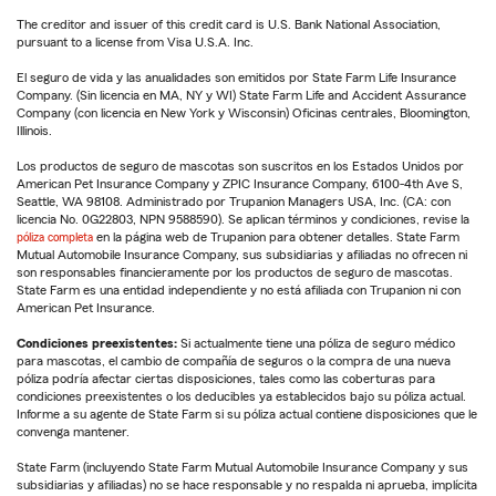
The creditor and issuer of this credit card is U.S. Bank National Association,
pursuant to a license from Visa U.S.A. Inc.
El seguro de vida y las anualidades son emitidos por State Farm Life Insurance
Company. (Sin licencia en MA, NY y WI) State Farm Life and Accident Assurance
Company (con licencia en New York y Wisconsin) Oficinas centrales, Bloomington,
Illinois.
Los productos de seguro de mascotas son suscritos en los Estados Unidos por
American Pet Insurance Company y ZPIC Insurance Company, 6100-4th Ave S,
Seattle, WA 98108. Administrado por Trupanion Managers USA, Inc. (CA: con
licencia No. 0G22803, NPN 9588590). Se aplican términos y condiciones, revise la
póliza completa
en la página web de Trupanion para obtener detalles. State Farm
Mutual Automobile Insurance Company, sus subsidiarias y afiliadas no ofrecen ni
son responsables financieramente por los productos de seguro de mascotas.
State Farm es una entidad independiente y no está afiliada con Trupanion ni con
American Pet Insurance.
Condiciones preexistentes:
Si actualmente tiene una póliza de seguro médico
para mascotas, el cambio de compañía de seguros o la compra de una nueva
póliza podría afectar ciertas disposiciones, tales como las coberturas para
condiciones preexistentes o los deducibles ya establecidos bajo su póliza actual.
Informe a su agente de State Farm si su póliza actual contiene disposiciones que le
convenga mantener.
State Farm (incluyendo State Farm Mutual Automobile Insurance Company y sus
subsidiarias y afiliadas) no se hace responsable y no respalda ni aprueba, implícita