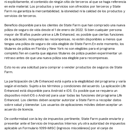
ni explícitamente, el contenido de ningún sitio de terceros al que se haga referencia
en este material. Los productos y servicios son ofrecidos por terceros y State
Farm no garantiza la mercantabilidad, la idoneidad ni la calidad de los productos y
servicios de terceros.
Beneficio disponible para los clientes de State Farm que han comprado una nueva
póliza de seguro de vida desde el 1 de enero de 2022. Si bien cualquier persona
mayor de 18 años puede unirse a Life Enhanced, es posible que ciertas funciones
de la aplicación, incluyendo las recompensas, no estén disponibles a menos que
tengas una póliza de seguro de vida elegible de State Farm.En este momento, los
titulares de póliza en Florida y New York no son elegibles para el programa
completo.Ten en cuenta que algunos titulares de póliza pueden experimentar un
retraso antes de que una nueva póliza sea elegible para recompensas.
Esto no es una solicitud para comprar o vender productos de seguros de State
Farm.
La participación de Life Enhanced está sujeta a la elegibilidad del programa y varía
según el estado. Sujeto a los términos y condiciones del acuerdo. La aplicación Life
Enhanced está disponible para Android e iOS. Es posible que se requiera un
dispositivo móvil iOS o Android para usar todas las funciones del programa Life
Enhanced. Los clientes deben aceptar autorizar a State Farm a recopilar datos
sobre salud y bienestar. Los usuarios de aplicaciones móviles deben aceptar un
acuerdo de licencia.
De conformidad con la ley de impuestos pertinente, State Farm puede enviarte y
presentar ante el Servicio de Impuestos Internos y/u otra autoridad de impuestos
aplicable un Formulario 1099-MISC (ingresos misceláneos) por el canje de