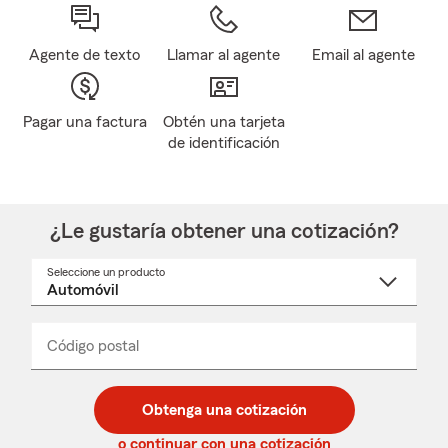
Agente de texto
Llamar al agente
Email al agente
Pagar una factura
Obtén una tarjeta
de identificación
¿Le gustaría obtener una cotización?
Seleccione un producto
Seleccione
un
nombre
de
producto
del
Código postal
Ingresa
Ingresa
_____
menú
un
un
desplegable
código
código
postal
postal
Obtenga una cotización
de
de
5
5
o continuar con una cotización