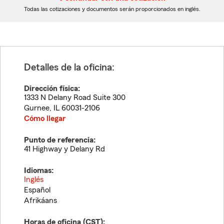
dígitos
dígitos
Todas las cotizaciones y documentos serán proporcionados en inglés.
Detalles de la oficina:
Dirección física:
1333 N Delany Road Suite 300
Gurnee
,
IL
60031-2106
Cómo llegar
Punto de referencia:
41 Highway y Delany Rd
Idiomas:
Inglés
Español
Afrikáans
Horas de oficina (
CST
):