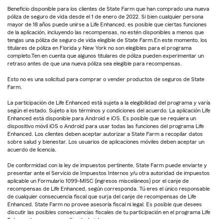
Beneficio disponible para los clientes de State Farm que han comprado una nueva
póliza de seguro de vida desde el 1 de enero de 2022. Si bien cualquier persona
mayor de 18 años puede unirse a Life Enhanced, es posible que ciertas funciones
de la aplicación, incluyendo las recompensas, no estén disponibles a menos que
tengas una póliza de seguro de vida elegible de State Farm.En este momento, los
titulares de póliza en Florida y New York no son elegibles para el programa
completo.Ten en cuenta que algunos titulares de póliza pueden experimentar un
retraso antes de que una nueva póliza sea elegible para recompensas.
Esto no es una solicitud para comprar o vender productos de seguros de State
Farm.
La participación de Life Enhanced está sujeta a la elegibilidad del programa y varía
según el estado. Sujeto a los términos y condiciones del acuerdo. La aplicación Life
Enhanced está disponible para Android e iOS. Es posible que se requiera un
dispositivo móvil iOS o Android para usar todas las funciones del programa Life
Enhanced. Los clientes deben aceptar autorizar a State Farm a recopilar datos
sobre salud y bienestar. Los usuarios de aplicaciones móviles deben aceptar un
acuerdo de licencia.
De conformidad con la ley de impuestos pertinente, State Farm puede enviarte y
presentar ante el Servicio de Impuestos Internos y/u otra autoridad de impuestos
aplicable un Formulario 1099-MISC (ingresos misceláneos) por el canje de
recompensas de Life Enhanced, según corresponda. Tú eres el único responsable
de cualquier consecuencia fiscal que surja del canje de recompensas de Life
Enhanced. State Farm no provee asesoría fiscal ni legal. Es posible que desees
discutir las posibles consecuencias fiscales de tu participación en el programa Life