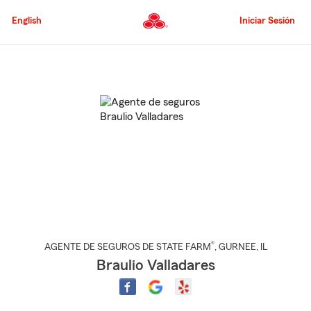
Pasar
al
English
Iniciar Sesión
contenido
principal
Comienzo
del
contenido
principal
®
AGENTE DE SEGUROS DE STATE FARM
,
GURNEE
, IL
Braulio Valladares