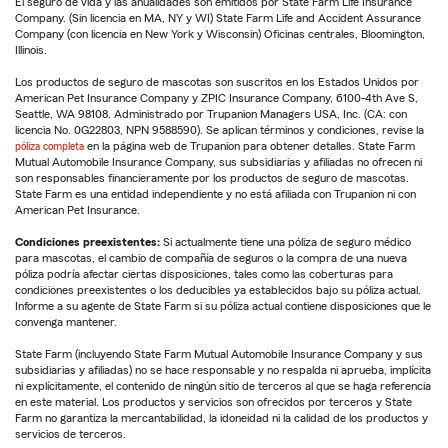
El seguro de vida y las anualidades son emitidos por State Farm Life Insurance
Company. (Sin licencia en MA, NY y WI) State Farm Life and Accident Assurance
Company (con licencia en New York y Wisconsin) Oficinas centrales, Bloomington,
Illinois.
Los productos de seguro de mascotas son suscritos en los Estados Unidos por
American Pet Insurance Company y ZPIC Insurance Company, 6100-4th Ave S,
Seattle, WA 98108. Administrado por Trupanion Managers USA, Inc. (CA: con
licencia No. 0G22803, NPN 9588590). Se aplican términos y condiciones, revise la
póliza completa
en la página web de Trupanion para obtener detalles. State Farm
Mutual Automobile Insurance Company, sus subsidiarias y afiliadas no ofrecen ni
son responsables financieramente por los productos de seguro de mascotas.
State Farm es una entidad independiente y no está afiliada con Trupanion ni con
American Pet Insurance.
Condiciones preexistentes:
Si actualmente tiene una póliza de seguro médico
para mascotas, el cambio de compañía de seguros o la compra de una nueva
póliza podría afectar ciertas disposiciones, tales como las coberturas para
condiciones preexistentes o los deducibles ya establecidos bajo su póliza actual.
Informe a su agente de State Farm si su póliza actual contiene disposiciones que le
convenga mantener.
State Farm (incluyendo State Farm Mutual Automobile Insurance Company y sus
subsidiarias y afiliadas) no se hace responsable y no respalda ni aprueba, implícita
ni explícitamente, el contenido de ningún sitio de terceros al que se haga referencia
en este material. Los productos y servicios son ofrecidos por terceros y State
Farm no garantiza la mercantabilidad, la idoneidad ni la calidad de los productos y
servicios de terceros.