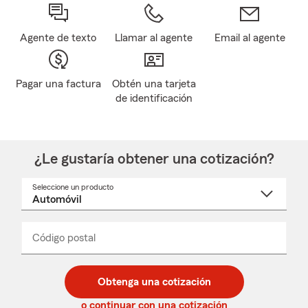
Agente de texto
Llamar al agente
Email al agente
Pagar una factura
Obtén una tarjeta
de identificación
¿Le gustaría obtener una cotización?
Seleccione un producto
Seleccione
un
nombre
de
producto
del
Código postal
Ingresa
Ingresa
_____
menú
un
un
desplegable
código
código
postal
postal
Obtenga una cotización
de
de
5
5
o continuar con una cotización