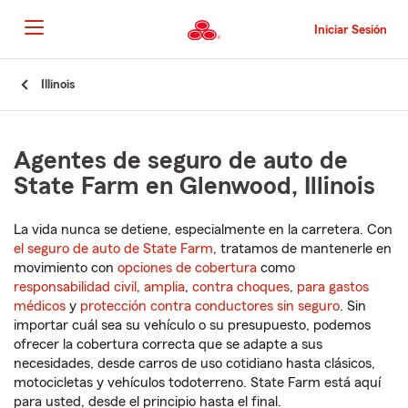
Pasar
al
Iniciar Sesión
contenido
principal
Comienzo
Illinois
del
contenido
principal
Agentes de seguro de auto de
State Farm en Glenwood, Illinois
La vida nunca se detiene, especialmente en la carretera. Con
el seguro de auto de State Farm
, tratamos de mantenerle en
movimiento con
opciones de cobertura
como
responsabilidad civil
,
amplia
,
contra choques
,
para gastos
médicos
y
protección contra conductores sin seguro
. Sin
importar cuál sea su vehículo o su presupuesto, podemos
ofrecer la cobertura correcta que se adapte a sus
necesidades, desde carros de uso cotidiano hasta clásicos,
motocicletas y vehículos todoterreno. State Farm está aquí
para usted, desde el principio hasta el final.