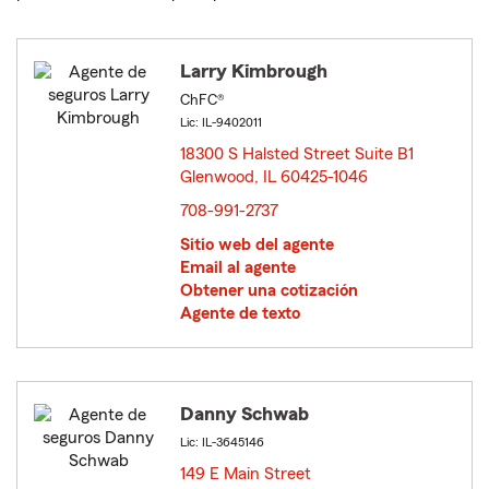
Larry Kimbrough
ChFC®
Lic: IL-9402011
18300 S Halsted Street Suite B1
Glenwood, IL 60425-1046
opens in new window
708-991-2737
Sitio web del agente
Email al agente
Obtener una cotización
Agente de texto
Danny Schwab
Lic: IL-3645146
149 E Main Street