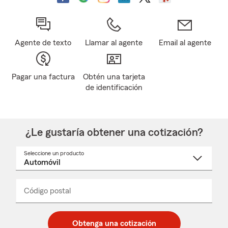
Agente de texto
Llamar al agente
Email al agente
Pagar una factura
Obtén una tarjeta
de identificación
¿Le gustaría obtener una cotización?
Seleccione un producto
Seleccione
un
nombre
de
producto
del
Código postal
Ingresa
Ingresa
_____
menú
un
un
desplegable
código
código
postal
postal
Obtenga una cotización
de
de