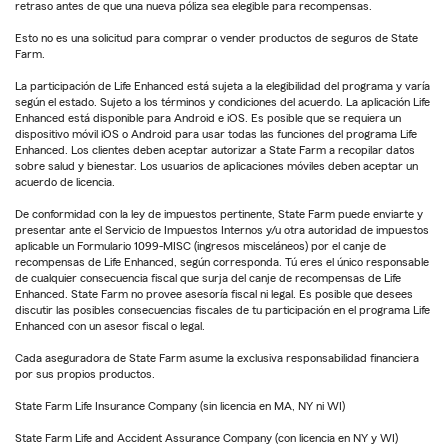
retraso antes de que una nueva póliza sea elegible para recompensas.
Esto no es una solicitud para comprar o vender productos de seguros de State
Farm.
La participación de Life Enhanced está sujeta a la elegibilidad del programa y varía
según el estado. Sujeto a los términos y condiciones del acuerdo. La aplicación Life
Enhanced está disponible para Android e iOS. Es posible que se requiera un
dispositivo móvil iOS o Android para usar todas las funciones del programa Life
Enhanced. Los clientes deben aceptar autorizar a State Farm a recopilar datos
sobre salud y bienestar. Los usuarios de aplicaciones móviles deben aceptar un
acuerdo de licencia.
De conformidad con la ley de impuestos pertinente, State Farm puede enviarte y
presentar ante el Servicio de Impuestos Internos y/u otra autoridad de impuestos
aplicable un Formulario 1099-MISC (ingresos misceláneos) por el canje de
recompensas de Life Enhanced, según corresponda. Tú eres el único responsable
de cualquier consecuencia fiscal que surja del canje de recompensas de Life
Enhanced. State Farm no provee asesoría fiscal ni legal. Es posible que desees
discutir las posibles consecuencias fiscales de tu participación en el programa Life
Enhanced con un asesor fiscal o legal.
Cada aseguradora de State Farm asume la exclusiva responsabilidad financiera
por sus propios productos.
State Farm Life Insurance Company (sin licencia en MA, NY ni WI)
State Farm Life and Accident Assurance Company (con licencia en NY y WI)