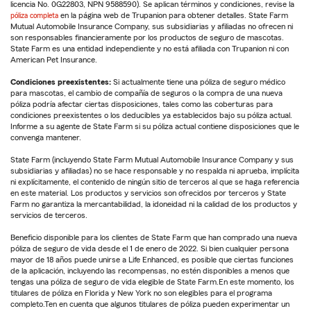
licencia No. 0G22803, NPN 9588590). Se aplican términos y condiciones, revise la
póliza completa
en la página web de Trupanion para obtener detalles. State Farm
Mutual Automobile Insurance Company, sus subsidiarias y afiliadas no ofrecen ni
son responsables financieramente por los productos de seguro de mascotas.
State Farm es una entidad independiente y no está afiliada con Trupanion ni con
American Pet Insurance.
Condiciones preexistentes:
Si actualmente tiene una póliza de seguro médico
para mascotas, el cambio de compañía de seguros o la compra de una nueva
póliza podría afectar ciertas disposiciones, tales como las coberturas para
condiciones preexistentes o los deducibles ya establecidos bajo su póliza actual.
Informe a su agente de State Farm si su póliza actual contiene disposiciones que le
convenga mantener.
State Farm (incluyendo State Farm Mutual Automobile Insurance Company y sus
subsidiarias y afiliadas) no se hace responsable y no respalda ni aprueba, implícita
ni explícitamente, el contenido de ningún sitio de terceros al que se haga referencia
en este material. Los productos y servicios son ofrecidos por terceros y State
Farm no garantiza la mercantabilidad, la idoneidad ni la calidad de los productos y
servicios de terceros.
Beneficio disponible para los clientes de State Farm que han comprado una nueva
póliza de seguro de vida desde el 1 de enero de 2022. Si bien cualquier persona
mayor de 18 años puede unirse a Life Enhanced, es posible que ciertas funciones
de la aplicación, incluyendo las recompensas, no estén disponibles a menos que
tengas una póliza de seguro de vida elegible de State Farm.En este momento, los
titulares de póliza en Florida y New York no son elegibles para el programa
completo.Ten en cuenta que algunos titulares de póliza pueden experimentar un