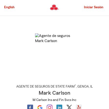
Pasar
al
English
Iniciar Sesión
contenido
principal
Comienzo
del
contenido
principal
®
AGENTE DE SEGUROS DE STATE FARM
,
GENOA
, IL
Mark Carlson
M Carlson Ins and Fin Svcs Inc