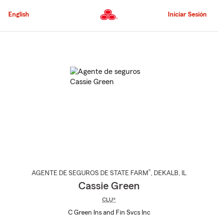
Pasar
al
English
Iniciar Sesión
contenido
principal
Comienzo
del
contenido
principal
®
AGENTE DE SEGUROS DE STATE FARM
,
DEKALB
, IL
Cassie Green
CLU®
C Green Ins and Fin Svcs Inc