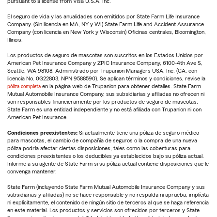
pursuant to a license from Visa U.S.A. Inc.
El seguro de vida y las anualidades son emitidos por State Farm Life Insurance
Company. (Sin licencia en MA, NY y WI) State Farm Life and Accident Assurance
Company (con licencia en New York y Wisconsin) Oficinas centrales, Bloomington,
Illinois.
Los productos de seguro de mascotas son suscritos en los Estados Unidos por
American Pet Insurance Company y ZPIC Insurance Company, 6100-4th Ave S,
Seattle, WA 98108. Administrado por Trupanion Managers USA, Inc. (CA: con
licencia No. 0G22803, NPN 9588590). Se aplican términos y condiciones, revise la
póliza completa
en la página web de Trupanion para obtener detalles. State Farm
Mutual Automobile Insurance Company, sus subsidiarias y afiliadas no ofrecen ni
son responsables financieramente por los productos de seguro de mascotas.
State Farm es una entidad independiente y no está afiliada con Trupanion ni con
American Pet Insurance.
Condiciones preexistentes:
Si actualmente tiene una póliza de seguro médico
para mascotas, el cambio de compañía de seguros o la compra de una nueva
póliza podría afectar ciertas disposiciones, tales como las coberturas para
condiciones preexistentes o los deducibles ya establecidos bajo su póliza actual.
Informe a su agente de State Farm si su póliza actual contiene disposiciones que le
convenga mantener.
State Farm (incluyendo State Farm Mutual Automobile Insurance Company y sus
subsidiarias y afiliadas) no se hace responsable y no respalda ni aprueba, implícita
ni explícitamente, el contenido de ningún sitio de terceros al que se haga referencia
en este material. Los productos y servicios son ofrecidos por terceros y State