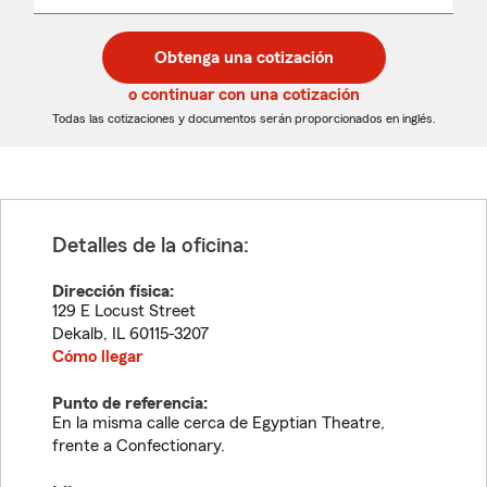
un
un
desplegable
código
código
postal
postal
Obtenga una cotización
de
de
5
5
o continuar con una cotización
dígitos
dígitos
Todas las cotizaciones y documentos serán proporcionados en inglés.
Detalles de la oficina:
Dirección física:
129 E Locust Street
Dekalb
,
IL
60115-3207
Cómo llegar
Punto de referencia:
En la misma calle cerca de Egyptian Theatre,
frente a Confectionary.