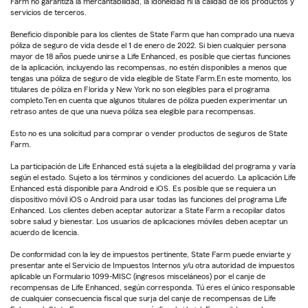
Farm no garantiza la mercantabilidad, la idoneidad ni la calidad de los productos y
servicios de terceros.
Beneficio disponible para los clientes de State Farm que han comprado una nueva
póliza de seguro de vida desde el 1 de enero de 2022. Si bien cualquier persona
mayor de 18 años puede unirse a Life Enhanced, es posible que ciertas funciones
de la aplicación, incluyendo las recompensas, no estén disponibles a menos que
tengas una póliza de seguro de vida elegible de State Farm.En este momento, los
titulares de póliza en Florida y New York no son elegibles para el programa
completo.Ten en cuenta que algunos titulares de póliza pueden experimentar un
retraso antes de que una nueva póliza sea elegible para recompensas.
Esto no es una solicitud para comprar o vender productos de seguros de State
Farm.
La participación de Life Enhanced está sujeta a la elegibilidad del programa y varía
según el estado. Sujeto a los términos y condiciones del acuerdo. La aplicación Life
Enhanced está disponible para Android e iOS. Es posible que se requiera un
dispositivo móvil iOS o Android para usar todas las funciones del programa Life
Enhanced. Los clientes deben aceptar autorizar a State Farm a recopilar datos
sobre salud y bienestar. Los usuarios de aplicaciones móviles deben aceptar un
acuerdo de licencia.
De conformidad con la ley de impuestos pertinente, State Farm puede enviarte y
presentar ante el Servicio de Impuestos Internos y/u otra autoridad de impuestos
aplicable un Formulario 1099-MISC (ingresos misceláneos) por el canje de
recompensas de Life Enhanced, según corresponda. Tú eres el único responsable
de cualquier consecuencia fiscal que surja del canje de recompensas de Life