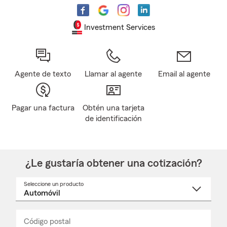
Investment Services
Agente de texto
Llamar al agente
Email al agente
Pagar una factura
Obtén una tarjeta
de identificación
¿Le gustaría obtener una cotización?
Seleccione un producto
Seleccione
un
nombre
de
producto
del
Código postal
Ingresa
Ingresa
_____
menú