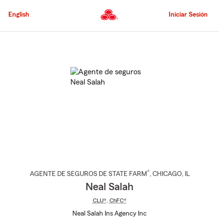
Pasar
al
English
Iniciar Sesión
contenido
principal
Comienzo
del
contenido
principal
®
AGENTE DE SEGUROS DE STATE FARM
,
CHICAGO
, IL
Neal Salah
CLU®
,
ChFC®
Neal Salah Ins Agency Inc