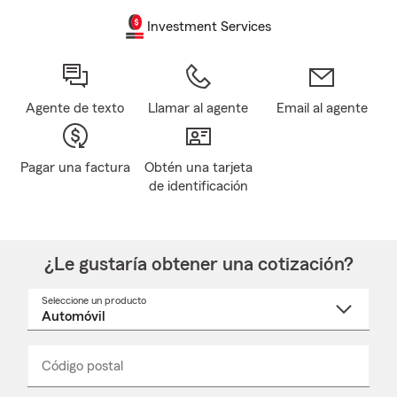
Investment Services
Agente de texto
Llamar al agente
Email al agente
Pagar una factura
Obtén una tarjeta
de identificación
¿Le gustaría obtener una cotización?
Seleccione un producto
Seleccione
un
nombre
de
producto
del
Código postal
Ingresa
Ingresa
_____
menú
un
un
desplegable