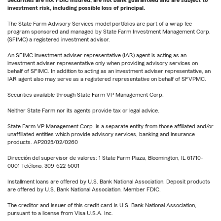
Securities are not FDIC insured, are not bank guaranteed and are subject to
investment risk, including possible loss of principal.
The State Farm Advisory Services model portfolios are part of a wrap fee
program sponsored and managed by State Farm Investment Management Corp.
(SFIMC) a registered investment advisor.
An SFIMC investment adviser representative (IAR) agent is acting as an
investment adviser representative only when providing advisory services on
behalf of SFIMC. In addition to acting as an investment adviser representative, an
IAR agent also may serve as a registered representative on behalf of SFVPMC.
Securities available through State Farm VP Management Corp.
Neither State Farm nor its agents provide tax or legal advice.
State Farm VP Management Corp. is a separate entity from those affiliated and/or
unaffiliated entities which provide advisory services, banking and insurance
products. AP2025/02/0260
Dirección del supervisor de valores: 1 State Farm Plaza, Bloomington, IL 61710-
0001 Teléfono: 309-622-5001
Installment loans are offered by U.S. Bank National Association. Deposit products
are offered by U.S. Bank National Association. Member FDIC.
The creditor and issuer of this credit card is U.S. Bank National Association,
pursuant to a license from Visa U.S.A. Inc.