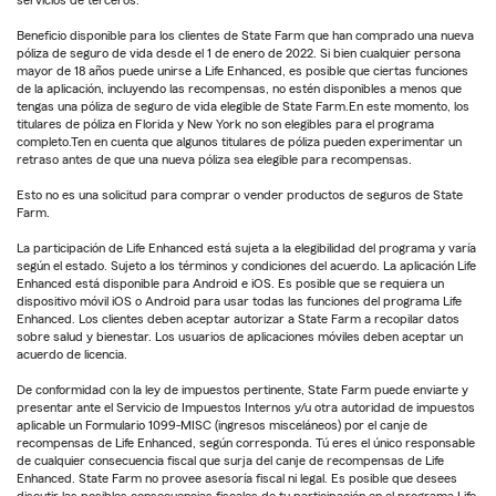
servicios de terceros.
Beneficio disponible para los clientes de State Farm que han comprado una nueva
póliza de seguro de vida desde el 1 de enero de 2022. Si bien cualquier persona
mayor de 18 años puede unirse a Life Enhanced, es posible que ciertas funciones
de la aplicación, incluyendo las recompensas, no estén disponibles a menos que
tengas una póliza de seguro de vida elegible de State Farm.En este momento, los
titulares de póliza en Florida y New York no son elegibles para el programa
completo.Ten en cuenta que algunos titulares de póliza pueden experimentar un
retraso antes de que una nueva póliza sea elegible para recompensas.
Esto no es una solicitud para comprar o vender productos de seguros de State
Farm.
La participación de Life Enhanced está sujeta a la elegibilidad del programa y varía
según el estado. Sujeto a los términos y condiciones del acuerdo. La aplicación Life
Enhanced está disponible para Android e iOS. Es posible que se requiera un
dispositivo móvil iOS o Android para usar todas las funciones del programa Life
Enhanced. Los clientes deben aceptar autorizar a State Farm a recopilar datos
sobre salud y bienestar. Los usuarios de aplicaciones móviles deben aceptar un
acuerdo de licencia.
De conformidad con la ley de impuestos pertinente, State Farm puede enviarte y
presentar ante el Servicio de Impuestos Internos y/u otra autoridad de impuestos
aplicable un Formulario 1099-MISC (ingresos misceláneos) por el canje de
recompensas de Life Enhanced, según corresponda. Tú eres el único responsable
de cualquier consecuencia fiscal que surja del canje de recompensas de Life
Enhanced. State Farm no provee asesoría fiscal ni legal. Es posible que desees