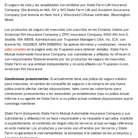
El seguro de vida y las anualidades son emitidos por State Farm Life Insurance
Company. (Sin licencia en MA, NY y WI) State Farm Life and Accident Assurance
Company (con licencia en New York y Wisconsin) Oficinas centrales, Bloomington,
Illinois.
Los productos de seguro de mascotas son suscritos en los Estados Unidos por
American Pet Insurance Company y ZPIC Insurance Company, 6100-4th Ave S,
Seattle, WA 98108. Administrado por Trupanion Managers USA, Inc. (CA: con
licencia No. 0G22803, NPN 9588590). Se aplican términos y condiciones, revise la
póliza completa
en la página web de Trupanion para obtener detalles. State Farm
Mutual Automobile Insurance Company, sus subsidiarias y afiliadas no ofrecen ni
son responsables financieramente por los productos de seguro de mascotas.
State Farm es una entidad independiente y no está afiliada con Trupanion ni con
American Pet Insurance.
Condiciones preexistentes:
Si actualmente tiene una póliza de seguro médico
para mascotas, el cambio de compañía de seguros o la compra de una nueva
póliza podría afectar ciertas disposiciones, tales como las coberturas para
condiciones preexistentes o los deducibles ya establecidos bajo su póliza actual.
Informe a su agente de State Farm si su póliza actual contiene disposiciones que le
convenga mantener.
State Farm (incluyendo State Farm Mutual Automobile Insurance Company y sus
subsidiarias y afiliadas) no se hace responsable y no respalda ni aprueba, implícita
ni explícitamente, el contenido de ningún sitio de terceros al que se haga referencia
en este material. Los productos y servicios son ofrecidos por terceros y State
Farm no garantiza la mercantabilidad, la idoneidad ni la calidad de los productos y