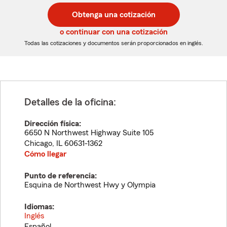
código
código
postal
postal
Obtenga una cotización
de
de
5
5
o continuar con una cotización
dígitos
dígitos
Todas las cotizaciones y documentos serán proporcionados en inglés.
Detalles de la oficina:
Dirección física:
6650 N Northwest Highway Suite 105
Chicago
,
IL
60631-1362
Cómo llegar
Punto de referencia:
Esquina de Northwest Hwy y Olympia
Idiomas:
Inglés
Español