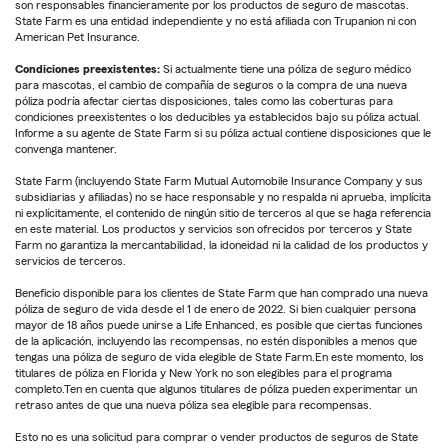
son responsables financieramente por los productos de seguro de mascotas.
State Farm es una entidad independiente y no está afiliada con Trupanion ni con
American Pet Insurance.
Condiciones preexistentes:
Si actualmente tiene una póliza de seguro médico
para mascotas, el cambio de compañía de seguros o la compra de una nueva
póliza podría afectar ciertas disposiciones, tales como las coberturas para
condiciones preexistentes o los deducibles ya establecidos bajo su póliza actual.
Informe a su agente de State Farm si su póliza actual contiene disposiciones que le
convenga mantener.
State Farm (incluyendo State Farm Mutual Automobile Insurance Company y sus
subsidiarias y afiliadas) no se hace responsable y no respalda ni aprueba, implícita
ni explícitamente, el contenido de ningún sitio de terceros al que se haga referencia
en este material. Los productos y servicios son ofrecidos por terceros y State
Farm no garantiza la mercantabilidad, la idoneidad ni la calidad de los productos y
servicios de terceros.
Beneficio disponible para los clientes de State Farm que han comprado una nueva
póliza de seguro de vida desde el 1 de enero de 2022. Si bien cualquier persona
mayor de 18 años puede unirse a Life Enhanced, es posible que ciertas funciones
de la aplicación, incluyendo las recompensas, no estén disponibles a menos que
tengas una póliza de seguro de vida elegible de State Farm.En este momento, los
titulares de póliza en Florida y New York no son elegibles para el programa
completo.Ten en cuenta que algunos titulares de póliza pueden experimentar un
retraso antes de que una nueva póliza sea elegible para recompensas.
Esto no es una solicitud para comprar o vender productos de seguros de State