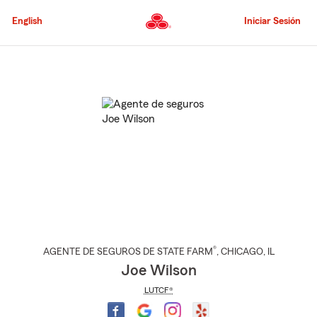
Pasar
al
English
Iniciar Sesión
contenido
principal
Comienzo
del
contenido
principal
®
AGENTE DE SEGUROS DE STATE FARM
,
CHICAGO
, IL
Joe Wilson
LUTCF®