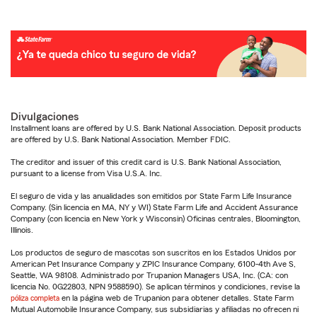
Divulgaciones
Installment loans are offered by U.S. Bank National Association. Deposit products
are offered by U.S. Bank National Association. Member FDIC.
The creditor and issuer of this credit card is U.S. Bank National Association,
pursuant to a license from Visa U.S.A. Inc.
El seguro de vida y las anualidades son emitidos por State Farm Life Insurance
Company. (Sin licencia en MA, NY y WI) State Farm Life and Accident Assurance
Company (con licencia en New York y Wisconsin) Oficinas centrales, Bloomington,
Illinois.
Los productos de seguro de mascotas son suscritos en los Estados Unidos por
American Pet Insurance Company y ZPIC Insurance Company, 6100-4th Ave S,
Seattle, WA 98108. Administrado por Trupanion Managers USA, Inc. (CA: con
licencia No. 0G22803, NPN 9588590). Se aplican términos y condiciones, revise la
póliza completa
en la página web de Trupanion para obtener detalles. State Farm
Mutual Automobile Insurance Company, sus subsidiarias y afiliadas no ofrecen ni