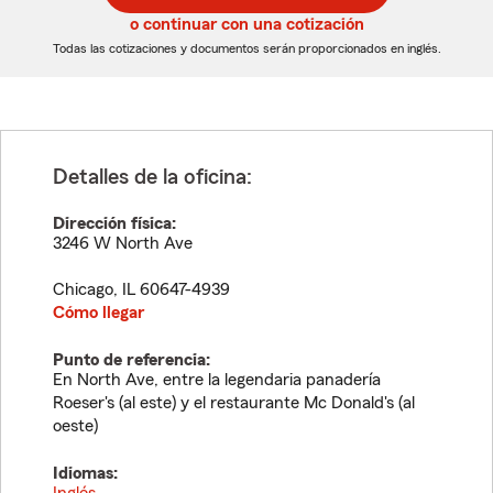
5
5
o continuar con una cotización
dígitos
dígitos
Todas las cotizaciones y documentos serán proporcionados en inglés.
Detalles de la oficina:
Dirección física:
3246 W North Ave
Chicago
,
IL
60647-4939
Cómo llegar
Punto de referencia:
En North Ave, entre la legendaria panadería
Roeser's (al este) y el restaurante Mc Donald's (al
oeste)
Idiomas: