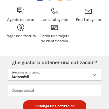
Agente de texto
Llamar al agente
Email al agente
Pagar una factura
Obtén una tarjeta
de identificación
¿Le gustaría obtener una cotización?
Seleccione un producto
Seleccione
un
nombre
de
producto
del
Código postal
Ingresa
Ingresa
_____
menú
un
un
desplegable
código
código
postal
postal
Obtenga una cotización
de
de