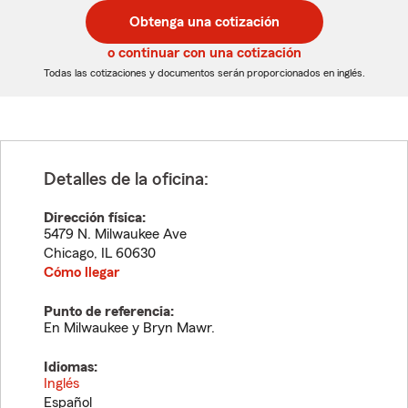
postal
postal
Obtenga una cotización
de
de
5
5
o continuar con una cotización
dígitos
dígitos
Todas las cotizaciones y documentos serán proporcionados en inglés.
Detalles de la oficina:
Dirección física:
5479 N. Milwaukee Ave
Chicago
,
IL
60630
Cómo llegar
Punto de referencia:
En Milwaukee y Bryn Mawr.
Idiomas:
Inglés
Español