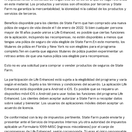
en este material. Los productos y servicios son ofrecidos por terceros y State
Farm no garantiza la mercantabilidad, la idoneidad ni la calidad de los productos y
servicios de terceros.
Beneficio disponible para los clientes de State Farm que han comprado una nueva
póliza de seguro de vida desde el 1 de enero de 2022. Si bien cualquier persona
mayor de 18 años puede unirse a Life Enhanced, es posible que ciertas funciones
de la aplicación, incluyendo las recompensas, no estén disponibles a menos que
tengas una póliza de seguro de vida elegible de State Farm.En este momento, los
titulares de póliza en Florida y New York no son elegibles para el programa
completo.Ten en cuenta que algunos titulares de póliza pueden experimentar un
retraso antes de que una nueva póliza sea elegible para recompensas.
Esto no es una solicitud para comprar o vender productos de seguros de State
Farm.
La participación de Life Enhanced está sujeta a la elegibilidad del programa y varía
según el estado. Sujeto a los términos y condiciones del acuerdo. La aplicación Life
Enhanced está disponible para Android e iOS. Es posible que se requiera un
dispositivo móvil iOS o Android para usar todas las funciones del programa Life
Enhanced. Los clientes deben aceptar autorizar a State Farm a recopilar datos
sobre salud y bienestar. Los usuarios de aplicaciones móviles deben aceptar un
acuerdo de licencia.
De conformidad con la ley de impuestos pertinente, State Farm puede enviarte y
presentar ante el Servicio de Impuestos Internos y/u otra autoridad de impuestos
aplicable un Formulario 1099-MISC (ingresos misceláneos) por el canje de
recompensas de Life Enhanced, según corresponda. Tú eres el único responsable