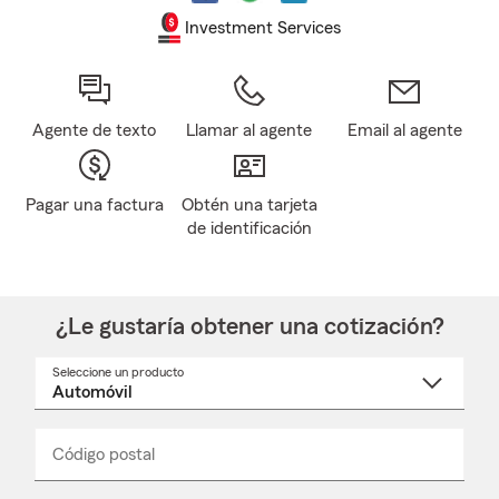
Investment Services
Agente de texto
Llamar al agente
Email al agente
Pagar una factura
Obtén una tarjeta
de identificación
¿Le gustaría obtener una cotización?
Seleccione un producto
Seleccione
un
nombre
de
producto
del
Código postal
Ingresa
Ingresa
_____
menú
un
un
desplegable
código
código