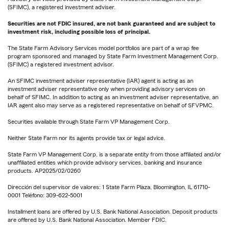
(SFIMC), a registered investment adviser.
Securities are not FDIC insured, are not bank guaranteed and are subject to
investment risk, including possible loss of principal.
The State Farm Advisory Services model portfolios are part of a wrap fee
program sponsored and managed by State Farm Investment Management Corp.
(SFIMC) a registered investment advisor.
An SFIMC investment adviser representative (IAR) agent is acting as an
investment adviser representative only when providing advisory services on
behalf of SFIMC. In addition to acting as an investment adviser representative, an
IAR agent also may serve as a registered representative on behalf of SFVPMC.
Securities available through State Farm VP Management Corp.
Neither State Farm nor its agents provide tax or legal advice.
State Farm VP Management Corp. is a separate entity from those affiliated and/or
unaffiliated entities which provide advisory services, banking and insurance
products. AP2025/02/0260
Dirección del supervisor de valores: 1 State Farm Plaza, Bloomington, IL 61710-
0001 Teléfono: 309-622-5001
Installment loans are offered by U.S. Bank National Association. Deposit products
are offered by U.S. Bank National Association. Member FDIC.