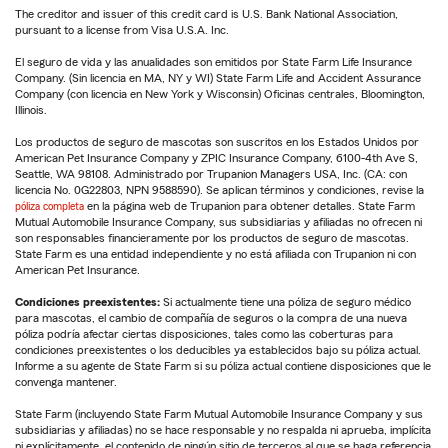
The creditor and issuer of this credit card is U.S. Bank National Association,
pursuant to a license from Visa U.S.A. Inc.
El seguro de vida y las anualidades son emitidos por State Farm Life Insurance
Company. (Sin licencia en MA, NY y WI) State Farm Life and Accident Assurance
Company (con licencia en New York y Wisconsin) Oficinas centrales, Bloomington,
Illinois.
Los productos de seguro de mascotas son suscritos en los Estados Unidos por
American Pet Insurance Company y ZPIC Insurance Company, 6100-4th Ave S,
Seattle, WA 98108. Administrado por Trupanion Managers USA, Inc. (CA: con
licencia No. 0G22803, NPN 9588590). Se aplican términos y condiciones, revise la
póliza completa
en la página web de Trupanion para obtener detalles. State Farm
Mutual Automobile Insurance Company, sus subsidiarias y afiliadas no ofrecen ni
son responsables financieramente por los productos de seguro de mascotas.
State Farm es una entidad independiente y no está afiliada con Trupanion ni con
American Pet Insurance.
Condiciones preexistentes:
Si actualmente tiene una póliza de seguro médico
para mascotas, el cambio de compañía de seguros o la compra de una nueva
póliza podría afectar ciertas disposiciones, tales como las coberturas para
condiciones preexistentes o los deducibles ya establecidos bajo su póliza actual.
Informe a su agente de State Farm si su póliza actual contiene disposiciones que le
convenga mantener.
State Farm (incluyendo State Farm Mutual Automobile Insurance Company y sus
subsidiarias y afiliadas) no se hace responsable y no respalda ni aprueba, implícita
ni explícitamente, el contenido de ningún sitio de terceros al que se haga referencia