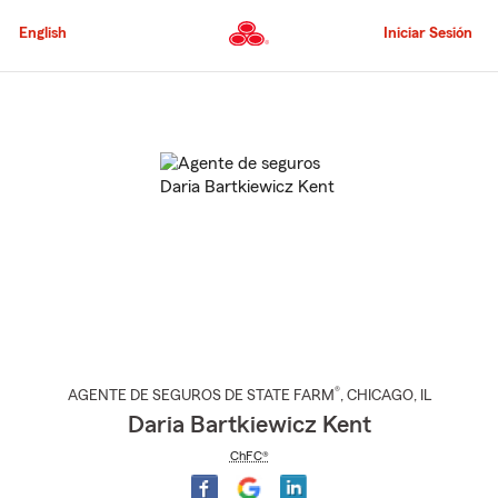
Pasar
al
English
Iniciar Sesión
contenido
principal
Comienzo
del
contenido
principal
®
AGENTE DE SEGUROS DE STATE FARM
,
CHICAGO
, IL
Daria Bartkiewicz Kent
ChFC®