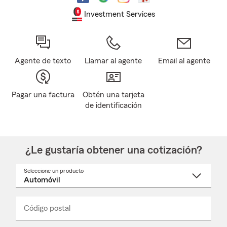
Investment Services
Agente de texto
Llamar al agente
Email al agente
Pagar una factura
Obtén una tarjeta
de identificación
¿Le gustaría obtener una cotización?
Seleccione un producto
Seleccione
un
nombre
de
producto
del
Código postal
Ingresa
Ingresa
_____
menú
un
un
desplegable
código
código