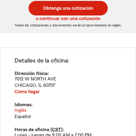
postal
postal
Obtenga una cotización
de
de
5
5
o continuar con una cotización
dígitos
dígitos
Todas las cotizaciones y documentos serán proporcionados en inglés.
Detalles de la oficina:
Dirección física:
7012 W NORTH AVE
CHICAGO
,
IL
60707
Cómo llegar
Idiomas:
Inglés
Español
Horas de oficina (
CST
):
Lunes - jueves de 9:00 AM a 7:00 PM