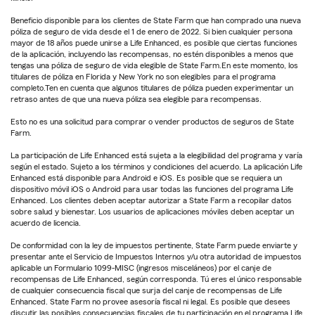
Beneficio disponible para los clientes de State Farm que han comprado una nueva
póliza de seguro de vida desde el 1 de enero de 2022. Si bien cualquier persona
mayor de 18 años puede unirse a Life Enhanced, es posible que ciertas funciones
de la aplicación, incluyendo las recompensas, no estén disponibles a menos que
tengas una póliza de seguro de vida elegible de State Farm.En este momento, los
titulares de póliza en Florida y New York no son elegibles para el programa
completo.Ten en cuenta que algunos titulares de póliza pueden experimentar un
retraso antes de que una nueva póliza sea elegible para recompensas.
Esto no es una solicitud para comprar o vender productos de seguros de State
Farm.
La participación de Life Enhanced está sujeta a la elegibilidad del programa y varía
según el estado. Sujeto a los términos y condiciones del acuerdo. La aplicación Life
Enhanced está disponible para Android e iOS. Es posible que se requiera un
dispositivo móvil iOS o Android para usar todas las funciones del programa Life
Enhanced. Los clientes deben aceptar autorizar a State Farm a recopilar datos
sobre salud y bienestar. Los usuarios de aplicaciones móviles deben aceptar un
acuerdo de licencia.
De conformidad con la ley de impuestos pertinente, State Farm puede enviarte y
presentar ante el Servicio de Impuestos Internos y/u otra autoridad de impuestos
aplicable un Formulario 1099-MISC (ingresos misceláneos) por el canje de
recompensas de Life Enhanced, según corresponda. Tú eres el único responsable
de cualquier consecuencia fiscal que surja del canje de recompensas de Life
Enhanced. State Farm no provee asesoría fiscal ni legal. Es posible que desees
discutir las posibles consecuencias fiscales de tu participación en el programa Life