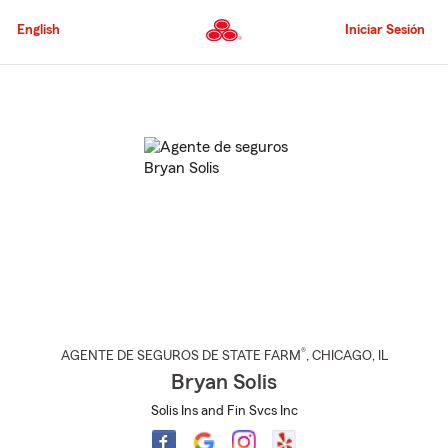
Pasar
al
English
Iniciar Sesión
contenido
principal
Comienzo
del
contenido
principal
®
AGENTE DE SEGUROS DE STATE FARM
,
CHICAGO
, IL
Bryan Solis
Solis Ins and Fin Svcs Inc