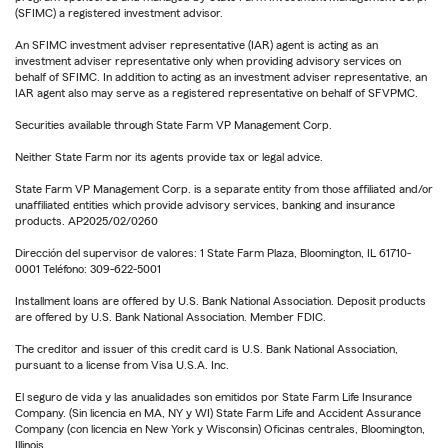
(SFIMC) a registered investment advisor.
An SFIMC investment adviser representative (IAR) agent is acting as an
investment adviser representative only when providing advisory services on
behalf of SFIMC. In addition to acting as an investment adviser representative, an
IAR agent also may serve as a registered representative on behalf of SFVPMC.
Securities available through State Farm VP Management Corp.
Neither State Farm nor its agents provide tax or legal advice.
State Farm VP Management Corp. is a separate entity from those affiliated and/or
unaffiliated entities which provide advisory services, banking and insurance
products. AP2025/02/0260
Dirección del supervisor de valores: 1 State Farm Plaza, Bloomington, IL 61710-
0001 Teléfono: 309-622-5001
Installment loans are offered by U.S. Bank National Association. Deposit products
are offered by U.S. Bank National Association. Member FDIC.
The creditor and issuer of this credit card is U.S. Bank National Association,
pursuant to a license from Visa U.S.A. Inc.
El seguro de vida y las anualidades son emitidos por State Farm Life Insurance
Company. (Sin licencia en MA, NY y WI) State Farm Life and Accident Assurance
Company (con licencia en New York y Wisconsin) Oficinas centrales, Bloomington,
Illinois.