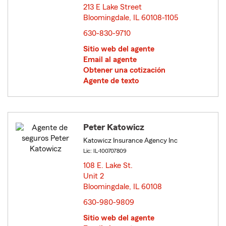
213 E Lake Street
Bloomingdale, IL 60108-1105
opens in new window
630-830-9710
Sitio web del agente
Email al agente
Obtener una cotización
Agente de texto
Peter Katowicz
Katowicz Insurance Agency Inc
Lic: IL-100707809
108 E. Lake St.
Unit 2
Bloomingdale, IL 60108
opens in new window
630-980-9809
Sitio web del agente