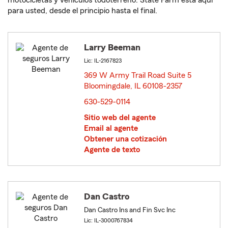
motocicletas y vehículos todoterreno. State Farm está aquí
para usted, desde el principio hasta el final.
Larry Beeman
Lic: IL-2167823
369 W Army Trail Road Suite 5
Bloomingdale, IL 60108-2357
opens in new window
630-529-0114
Sitio web del agente
Email al agente
Obtener una cotización
Agente de texto
Dan Castro
Dan Castro Ins and Fin Svc Inc
Lic: IL-3000767834