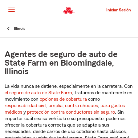
Pasar
al
Iniciar Sesión
contenido
principal
Comienzo
Illinois
del
contenido
principal
Agentes de seguro de auto de
State Farm en Bloomingdale,
Illinois
La vida nunca se detiene, especialmente en la carretera. Con
el seguro de auto de State Farm
, tratamos de mantenerle en
movimiento con
opciones de cobertura
como
responsabilidad civil
,
amplia
,
contra choques
,
para gastos
médicos
y
protección contra conductores sin seguro
. Sin
importar cuál sea su vehículo o su presupuesto, podemos
ofrecer la cobertura correcta que se adapte a sus
necesidades, desde carros de uso cotidiano hasta clásicos,